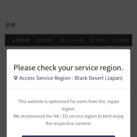
全体
登録日順
検索順
コメント順
推奨順
話題順
止まらない超高速成長、HYPERBOOST
0
9 日前
0
1.1K
黒い砂漠
Please check your service region.
[開催中のイベント] 今週のイベントは？
8
Access Service Region : Black Desert (Japan)
2023.02.28
0
53.1K
黒い砂漠
黒い砂漠が初めての冒険者の皆様のために準備したA to Z！
19
This website is optimized for users from the Japan
2022.12.21
2
43.2K
黒い砂漠
region.
エント研究室動画集
We recommend the NA / EU service region to best enjoy
8
2021.05.12
1
32.4K
黒い砂漠
the respective content.
コミュニティの利用にあたって
51