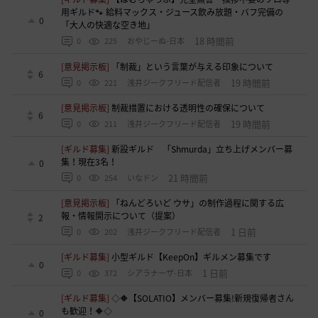
用ギルド🐾 給料マックス・ジュース飲み放題・バフ完備の
0
「大人の快適な空き地」
18 時間前
0
225
おやじーぬ-日本
[意見掲示板]
「制裁」という言葉が与える印象について
6
19 時間前
0
221
浅井ジークフリード配信者
[意見掲示板]
制裁措置における透明性の確保について
6
19 時間前
0
211
浅井ジークフリード配信者
[ギルド募集]
新設ギルド 「Shmurda」立ち上げメンバー募
集！現在3名！
0
21 時間前
0
254
いなドン
[意見掲示板]
「ねんどろいど ウサ」の制作過程に関する広
報・情報開示について（提案）
2
1 日前
0
202
浅井ジークフリード配信者
[ギルド募集]
小型ギルド【KeepOn】ギルメン募集です
0
1 日前
0
372
シアラナーザ-日本
[ギルド募集]
◇🔶【SOLATIO】メンバー募集!新規復帰者さん
も歓迎！🔶◇
0