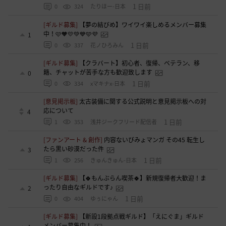
1 日前
0
324
たりほー-日本
[ギルド募集]
【夢の結びめ】ワイワイ楽しめるメンバー募集
中！🩷🧡💛💚💙🩵💜
1
1 日前
0
337
花ノひろみん
[ギルド募集]
【クラバート】初心者、復帰、ベテラン、移
籍、チャットが苦手な方も歓迎致します
0
1 日前
0
334
xマキナx-日本
[意見掲示板]
太古装備に関する公式説明と意見掲示板への対
応について
4
1 日前
1
353
浅井ジークフリード配信者
[ファンアート & 創作]
内容ないびみょマンガ その45 転生し
たら黒い砂漠だった件
3
1 日前
1
256
きゅんきゅん-日本
[ギルド募集]
【🍀もんぶらん喫茶🍀】新規復帰者大歓迎！ま
ったり自由なギルドです♪
2
1 日前
0
404
ゆぅにゃん
[ギルド募集]
【新設1段拠点戦ギルド】「えにぐま」ギルド
メンバー募集中！