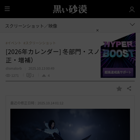
全
体
スクリーンショット／映像
#イベント
#スクリーンショット
[2026年カレンダー] 冬部門・スノボ編（＊修
正・増補）
dismalorb
2025.10.13 00:49
1271
2
4
共有する
お
気
最近の修正日時 :
2025.10.14 01:12
に
入
り