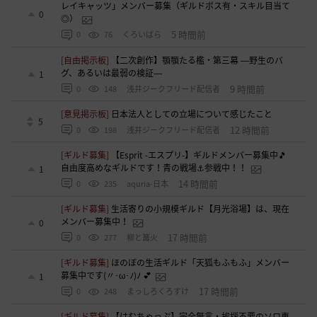
レイキャッツ」メンバー募集（ギルドボス有・スキル目当て
0
◎）
5 時間前
0
76
くろいばら
[自由掲示板]
【二次創作】顎顎たる檻・第三幕 ―野生のバ
グ、あるいは最弱の検証―
1
9 時間前
0
148
浅井ジークフリード配信者
[意見掲示板]
日本法人としての立場について感じたこと
5
12 時間前
0
198
浅井ジークフリード配信者
[ギルド募集]
【Esprit -エスプリ-】ギルドメンバー募集中🎵
自由度高めなギルドです！青の戦場⚓参戦中！！
1
14 時間前
0
235
aquria-日本
[ギルド募集]
生活寄りの小規模ギルド【月光浴場】は、現在
メンバー募集中！
0
17 時間前
0
277
柳と篝火
[ギルド募集]
ほのぼの生活ギルド「天狐もふもふ」メンバー
募集中です(〃･ω･ﾉ)ﾉ 💕
1
17 時間前
0
248
まっしろくろすけ
[ギルド募集]
【はむちゃっぷ】完全無言・挨拶不要のソロ専