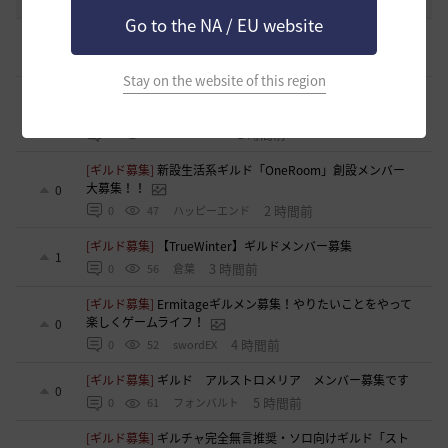
2020.03.25
18
47.8K
黒い砂漠
Go to the NA / EU website
[スクリーンショット／映像]
古巣の桟橋でおすまし
0
5 分前
0
2
ラーナフルール-日本
Stay on the website of this region
[TIP&攻略]
エダナの王位戦 裏テクニック や所感など
6
1 時間前
0
280
エレメル
[ギルド募集]
新設生活系ギルド「OneRoom」創設メンバー
大募集！！
0
2 時間前
0
47
ハッピーエンド
[ギルド募集]
【TrueWinter】ギルドメンバー募集
1
3 時間前
0
56
倉葉
[ギルド募集]
Ermitageギルメン募集！やりたいことをやって
楽しくゲームライフ！
0
4 時間前
0
52
swordEX
[ギルド募集]
ギルド アルストロメリア メンバー募集です
0
5 時間前
0
61
フォンバルト
[ギルド募集]
ギルチャ完全無言推奨・ソロ向けギルド「スト