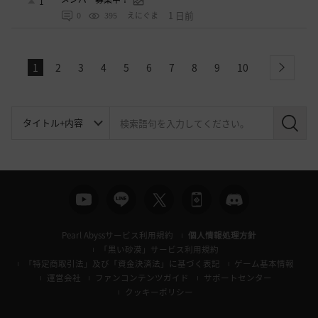
1
1 日前
0
395
えにぐま
1
2
3
4
5
6
7
8
9
10
next
検
索
Pearl Abyssサービス利用規約
個人情報処理方針
「黒い砂漠」サービス利用規約
「特定商取引法」及び「資金決済法」に基づく表記
ゲーム基本情報
運営会社
ファンコンテンツガイド
サポートセンター
クッキーポリシー