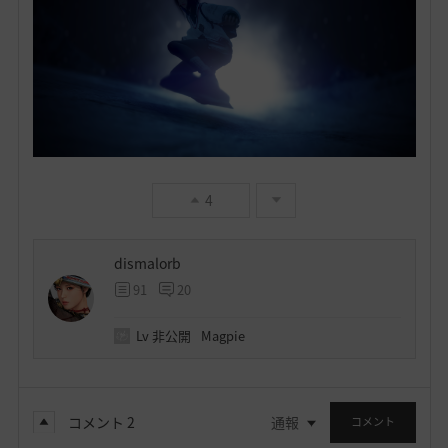
4
dismalorb
91
20
Lv
非公開
Magpie
コメント
2
通報
コメント