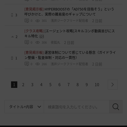
[意見掲示板]
HYPERBOOSTの「AD750を目指そう」という
呼びかけと、実際の難易度のギャップについて
3
2 日前
0
301
浅井ジークフリード配信者
[クラス攻略]
[エージェント攻略]スキルコンボ動画並びにス
キル特化
2
2 日前
0
306
夜狐丸
[意見掲示板]
運営体制について感じている懸念（ガイドライ
ン整備・監査体制・対応の一貫性）
1
2 日前
0
266
浅井ジークフリード配信者
1
2
3
4
5
6
7
8
9
10
next
検
索