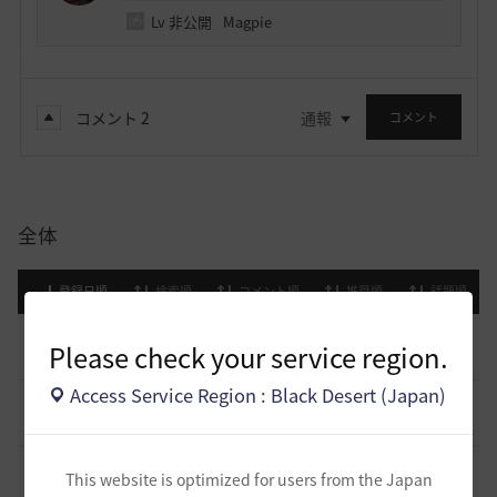
Lv
非公開
Magpie
コメント
2
通報
コメント
全体
登録日順
検索順
コメント順
推奨順
話題順
止まらない超高速成長、HYPERBOOST
0
Please check your service region.
8 日前
0
1K
黒い砂漠
Access Service Region : Black Desert (Japan)
[開催中のイベント] 今週のイベントは？
8
2023.02.28
0
53.1K
黒い砂漠
黒い砂漠が初めての冒険者の皆様のために準備したA to Z！
This website is optimized for users from the Japan
19