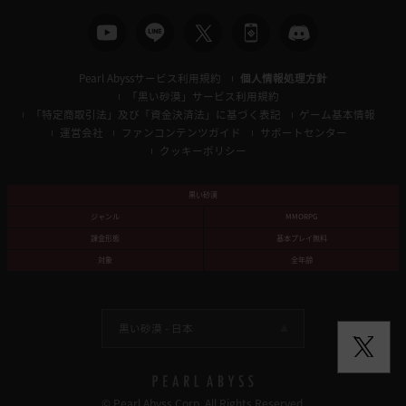
Pearl Abyssサービス利用規約
個人情報処理方針
「黒い砂漠」サービス利用規約
「特定商取引法」及び「資金決済法」に基づく表記
ゲーム基本情報
運営会社
ファンコンテンツガイド
サポートセンター
クッキーポリシー
黒い砂漠
ジャンル
MMORPG
課金形態
基本プレイ無料
対象
全年齢
黒い砂漠 -
日本
© Pearl Abyss Corp. All Rights Reserved.