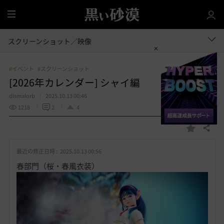
全
体
スクリーンショット／映像
#イベント
#スクリーンショット
[2026年カレンダー] シャイ編
dismalorb
2025.10.13 00:46
1218
2
4
共有する
お
気
最近の修正日時 :
2025.10.13 00:56
に
入
春部門（桜・春風衣装）
り