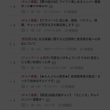
[ギルド募集]
【夢の結びめ】ワイワイ楽しめるメンバー募集
中！🩷🧡💛💚💙🩵💜
0
14 時間前
0
141
花ノひろみん
[ギルド募集]
【クラバート】初心者、復帰、ベテラン、移
籍、チャットが苦手な方も歓迎致します
0
15 時間前
0
130
xマキナx-日本
[意見掲示板]
太古装備に関する公式説明と意見掲示板への対
応について
1
20 時間前
1
183
浅井ジークフリード配信者
[ファンアート & 創作]
内容ないびみょマンガ その45 転生し
たら黒い砂漠だった件
3
20 時間前
1
123
きゅんきゅん-日本
[ギルド募集]
【🍀もんぶらん喫茶🍀】新規復帰者大歓迎！ま
ったり自由なギルドです♪
1
22 時間前
0
168
ゆぅにゃん
[ギルド募集]
【新設1段拠点戦ギルド】「えにぐま」ギルド
メンバー募集中！
1
22 時間前
0
184
えにぐま