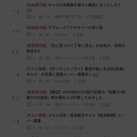
[自由掲示板]
キャラの肖像画を撮ると縦長になってしまう
1
23 時間前
0
277
無敵で踊り狂う女
[自由掲示板]
デヴォレカアクセサリーの使い道
0
1 日前
0
303
tanupon
[意見掲示板]
「先に見つけて丁寧に見る」は本気か、恒例の
挨拶文か
0
1 日前
1
180
浅井ジークフリード配信者
[ギルド募集]
【サンセットノヴァ】敷居が低い生活系(航海)
ギルド お気楽に冒険メンバー募集中♫
0
1 日前
0
184
Iroly-日本
[意見掲示板]
【検証】HYPERBOOST紹介記事の「攻撃力+防
御力750達成」例を積み上げ計算してみました
1
1 日前
0
196
浅井ジークフリード配信者
[ギルド募集]
スキル共有・基本無言ギルド【無為無想】メン
バー募集
0
1 日前
0
273
とりぐな