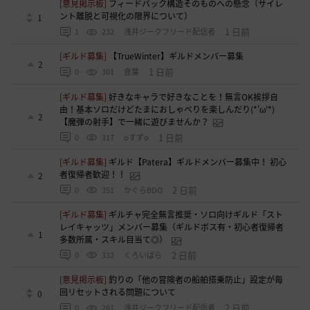
[意見掲示板]
フィードバック構造そのものへの懸念（サイレ
ント離脱と可視化の限界について）
1
1 日前
1
232
浅井ジークフリード配信者
[ギルド募集]
【TrueWinter】ギルドメンバー募集
2
1 日前
0
301
倉葉
[ギルド募集]
好きなキャラで好きなことを！無言OK挨拶自
由！基本ソロだけどたまにおしゃべりを楽しんだり(*'ω'*)
2
【魔弾の射手】で一緒に遊びませんか？
1 日前
0
317
oすずo
[ギルド募集]
ギルド【Patera】ギルドメンバー募集中！ 初心
者復帰者歓迎！！
2
2 日前
0
351
かぐらBDO
[ギルド募集]
ギルチャ完全無言推奨・ソロ向けギルド「スト
レイキャッツ」メンバー募集（ギルドボス有・初心者復帰者
1
多数所属・スキル目当て◎）
2 日前
0
332
くろいばら
[意見掲示板]
釣りの「他の冒険者の船舶搭乗防止」設定が毎
回リセットされる問題について
0
2 日前
0
261
浅井ジークフリード配信者