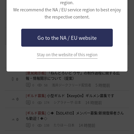
region.
2022.12.21
2
43.2K
黒い砂漠
We recommend the NA / EU service region to best enjoy
エント研究室動画集
the respective content.
8
2021.05.12
1
32.3K
黒い砂漠
コミュニティの利用にあたって
51
Go to the NA / EU website
2020.03.25
18
47.8K
黒い砂漠
[ギルド募集]
新設ギルド 「Shmurda」立ち上げメンバー募
Stay on the website of this region
集！現在3名！
0
31 分前
0
14
いなドン
[意見掲示板]
「ねんどろいど ウサ」の制作過程に関する広
報・情報開示について（提案）
0
5 時間前
0
58
浅井ジークフリード配信者
[ギルド募集]
小型ギルド【KeepOn】ギルメン募集です
0
14 時間前
0
174
シアラナーザ-日本
[ギルド募集]
◇🔶【SOLATIO】メンバー募集!新規復帰者さん
も歓迎！🔶◇
0
14 時間前
0
138
たりほー-日本