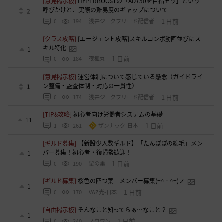
[意見掲示板]
HYPERBOOSTの「AD750を目指そう」という
呼びかけと、実際の難易度のギャップについて
2
1 日前
0
194
浅井ジークフリード配信者
[クラス攻略]
[エージェント攻略]スキルコンボ動画並びにス
キル特化
1
1 日前
0
184
夜狐丸
[意見掲示板]
運営体制について感じている懸念（ガイドライ
ン整備・監査体制・対応の一貫性）
1
1 日前
0
174
浅井ジークフリード配信者
[TIP&攻略]
初心者向け労働者システムの基礎
11
1 日前
1
261
ザンナック-日本
[ギルド募集]
【新設少人数ギルド】「たんぽぽの綿毛」メン
バー募集！初心者・復帰勢歓迎！
1
1 日前
0
190
鼠の巣
[ギルド募集]
桜色の四つ葉 メンバー募集(=^・^=)ノ
1
1 日前
0
170
VAZ光-日本
[自由掲示板]
そんなこと知ってらぁ…なこと？
1
1 日前
0
240
ノウワン