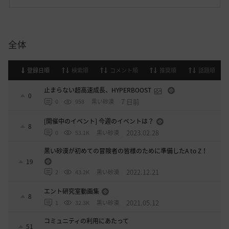
全体
登録日順
検索順
コメント順
推奨順
話題順
止まらない超高速成長、HYPERBOOST
0
7 日前
0
958
黒い砂漠
[開催中のイベント] 今週のイベントは？
8
2023.02.28
0
53.1K
黒い砂漠
黒い砂漠が初めての冒険者の皆様のために準備したA to Z！
19
2022.12.21
2
43.2K
黒い砂漠
エント研究室動画集
8
2021.05.12
1
32.3K
黒い砂漠
コミュニティの利用にあたって
51