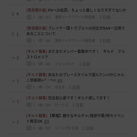
[意見掲示板]
PKへの処罰、ちょっと厳しくなりすぎてないか
4
1 日前
2
212
浅井ジークフリード配信者
[意見掲示板]
プレイヤー間トラブルへの対応がBAN一辺倒で
あることについて
1
1 日前
1
184
浅井ジークフリード配信者
[ギルド募集]
まだまだメンバー募集中です！ ギルド アル
ストロメリア
2
1 日前
0
214
フォンバルト
[ギルド募集]
あなたのプレースタイルで遊んでﾆｬﾝｺ💛にゃん
こ倶楽部(=^・^=)
1
1 日前
0
174
ぱるる
[ギルド募集]
完全初心者です！ギルド探してます！
1
1 日前
1
228
けーとら
[ギルド募集]
【華嵐】静かなギルチャ/挨拶不要/時々イベン
ト無言OK
1
1 日前
0
197
リーシアR-日本