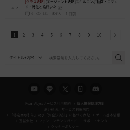
[クラス攻略]
[エージェント攻略]スキルコンボ動画・コマン
ド・特化と論評少々
2
1 日前
0
181
まそん
1
2
3
4
5
6
7
8
9
10
next
検
索
Pearl Abyssサービス利用規約
個人情報処理方針
「黒い砂漠」サービス利用規約
「特定商取引法」及び「資金決済法」に基づく表記
ゲーム基本情報
運営会社
ファンコンテンツガイド
サポートセンター
クッキーポリシー