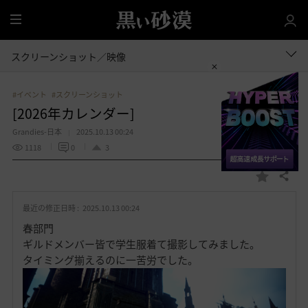
全
体
スクリーンショット／映像
#イベント
#スクリーンショット
[2026年カレンダー]
Grandies-日本
2025.10.13 00:24
1118
0
3
共有する
お
気
最近の修正日時 :
2025.10.13 00:24
に
入
春部門
り
ギルドメンバー皆で学生服着て撮影してみました。
タイミング揃えるのに一苦労でした。