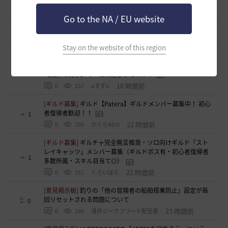
13 時間前
1
129
浅井ジークフリード配信者
Go to the NA / EU website
[ギルド募集]
【TrueWinter】ギルドメンバー募集
2
18 時間前
0
141
倉葉
Stay on the website of this region
[ギルド募集]
好きなキャラで好きなことを！無言OK挨拶自
由！基本ソロだけどたまにおしゃべりを楽しんだり(*'ω'*)
1
【魔弾の射手】で一緒に遊びませんか？
18 時間前
0
157
oすずo
[ギルド募集]
ギルド【Patera】ギルドメンバー募集中！ 初心
者復帰者歓迎！！
1
22 時間前
0
205
かぐらBDO
[ギルド募集]
ギルチャ完全無言推奨・ソロ向けギルド「スト
レイキャッツ」メンバー募集（ギルドボス有・初心者復帰者
1
多数所属・スキル目当て◎）
22 時間前
0
151
くろいばら
[意見掲示板]
釣りの「他の冒険者の船舶搭乗防止」設定が毎
回リセットされる問題について
0
23 時間前
0
169
浅井ジークフリード配信者