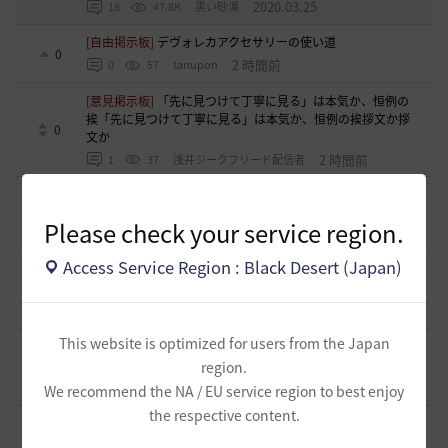
2020.03.25
18
47.8K
黒い砂漠
[自由掲示板]
デヴォレカアクセサリーの使い道
0
2 時間前
0
57
tanupon
[意見掲示板]
「先に見つけて丁寧に見る」は本気か、恒例の
挨「先に見つけて丁寧に見る」は本気か、恒例の挨拶文か拶
0
文か
2 時間前
1
37
浅井ジークフリード配信者
[ギルド募集]
【サンセットノヴァ】敷居が低い生活系(航海)
ギルド お気楽に冒険メンバー募集中♫
0
Please check your service region.
7 時間前
0
61
Iroly-日本
Access Service Region : Black Desert (Japan)
[意見掲示板]
【検証】HYPERBOOST紹介記事の「攻撃力+防
御力750達成」例を積み上げ計算してみました
0
11 時間前
0
96
浅井ジークフリード配信者
This website is optimized for users from the Japan
[ギルド募集]
スキル共有・基本無言ギルド【無為無想】メン
バー募集
region.
0
12 時間前
0
116
とりぐな
We recommend the NA / EU service region to best enjoy
the respective content.
[意見掲示板]
フィードバック構造そのものへの懸念（サイレ
ント離脱と可視化の限界について）
1