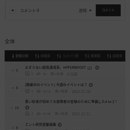
コメント
0
通報
コメント
全体
登録日順
検索順
コメント順
推奨順
話題順
止まらない超高速成長、HYPERBOOST
0
8 日前
0
1K
黒い砂漠
[開催中のイベント] 今週のイベントは？
8
2023.02.28
0
53.1K
黒い砂漠
黒い砂漠が初めての冒険者の皆様のために準備したA to Z！
19
2022.12.21
2
43.2K
黒い砂漠
エント研究室動画集
8