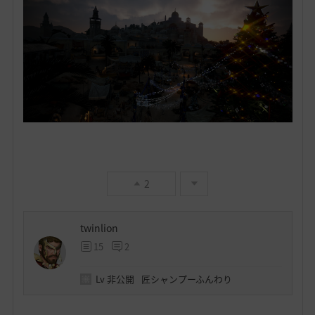
2
twinlion
15
2
Lv
非公開
匠シャンプーふんわり