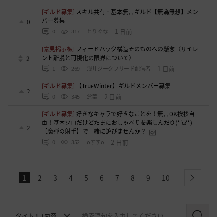
[ギルド募集]
スキル共有・基本無言ギルド【無為無想】メン
バー募集
0
1 日前
0
317
とりぐな
[意見掲示板]
フィードバック構造そのものへの懸念（サイレ
ント離脱と可視化の限界について）
2
1 日前
1
269
浅井ジークフリード配信者
[ギルド募集]
【TrueWinter】ギルドメンバー募集
2
2 日前
0
345
倉葉
[ギルド募集]
好きなキャラで好きなことを！無言OK挨拶自
由！基本ソロだけどたまにおしゃべりを楽しんだり(*'ω'*)
2
【魔弾の射手】で一緒に遊びませんか？
2 日前
0
352
oすずo
1
2
3
4
5
6
7
8
9
10
next