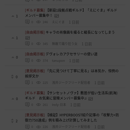
[ギルド募集]
【新設1段拠点戦ギルド】「えにぐま」ギルド
メンバー募集中！
1
1 日前
0
246
えにぐま
[自由掲示板]
キャラの肖像画を撮ると縦長になってしまう
1
1 日前
0
345
無敵で踊り狂う女
[自由掲示板]
デヴォレカアクセサリーの使い道
0
1 日前
0
374
tanupon
[意見掲示板]
「先に見つけて丁寧に見る」は本気か、恒例の
挨拶文か
0
1 日前
1
225
浅井ジークフリード配信者
[ギルド募集]
【サンセットノヴァ】敷居が低い生活系(航海)
ギルド お気楽に冒険メンバー募集中♫
0
1 日前
0
261
Iroly-日本
[意見掲示板]
【検証】HYPERBOOST紹介記事の「攻撃力+防
御力750達成」例を積み上げ計算してみました
2
1 日前
0
226
浅井ジークフリード配信者