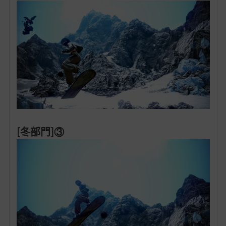
[冬部門]③