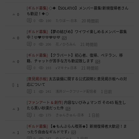
[ギルド募集]
◇🔶【SOLATIO】メンバー募集!新規復帰者さん
も歓迎！🔶◇
0
20 時間前
0
190
たりほー-日本
[ギルド募集]
【夢の結びめ】ワイワイ楽しめるメンバー募集
中！🩷🧡💛💚💙🩵💜
0
21 時間前
0
206
花ノひろみん
[ギルド募集]
【クラバート】初心者、復帰、ベテラン、移
籍、チャットが苦手な方も歓迎致します
0
21 時間前
0
193
xマキナx-日本
[意見掲示板]
太古装備に関する公式説明と意見掲示板への対
応について
1
1 日前
1
241
浅井ジークフリード配信者
[ファンアート & 創作]
内容ないびみょマンガ その45 転生し
たら黒い砂漠だった件
3
1 日前
1
175
きゅんきゅん-日本
[ギルド募集]
【🍀もんぶらん喫茶🍀】新規復帰者大歓迎！ま
ったり自由なギルドです♪
1
1 日前
0
247
ゆぅにゃん