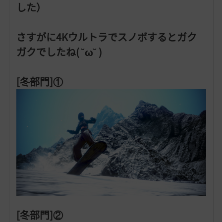
した）
さすがに4Kウルトラでスノボするとガク
ガクでしたね( ˘ω˘ )
[冬部門]①
[冬部門]②