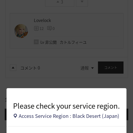
3
Lovelock
12
0
Lv
非公開
カトルフィーユ
コメント
0
通報
コメント
全体
Please check your service region.
登録日順
検索順
コメント順
推奨順
話題順
Access Service Region : Black Desert (Japan)
止まらない超高速成長、HYPERBOOST
0
8 日前
0
1K
黒い砂漠