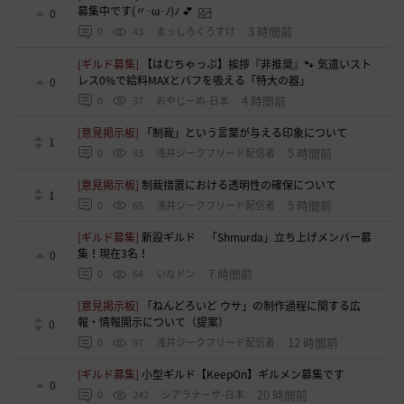
募集中です(〃･ω･ﾉ)ﾉ 💕
0
3 時間前
0
43
まっしろくろすけ
[ギルド募集]
【はむちゃっぷ】挨拶『非推奨』🐾 気遣いスト
レス0%で給料MAXとバフを吸える「特大の器」
0
4 時間前
0
37
おやじーぬ-日本
[意見掲示板]
「制裁」という言葉が与える印象について
1
5 時間前
0
63
浅井ジークフリード配信者
[意見掲示板]
制裁措置における透明性の確保について
1
5 時間前
0
65
浅井ジークフリード配信者
[ギルド募集]
新設ギルド 「Shmurda」立ち上げメンバー募
集！現在3名！
0
7 時間前
0
64
いなドン
[意見掲示板]
「ねんどろいど ウサ」の制作過程に関する広
報・情報開示について（提案）
0
12 時間前
0
97
浅井ジークフリード配信者
[ギルド募集]
小型ギルド【KeepOn】ギルメン募集です
0
20 時間前
0
242
シアラナーザ-日本