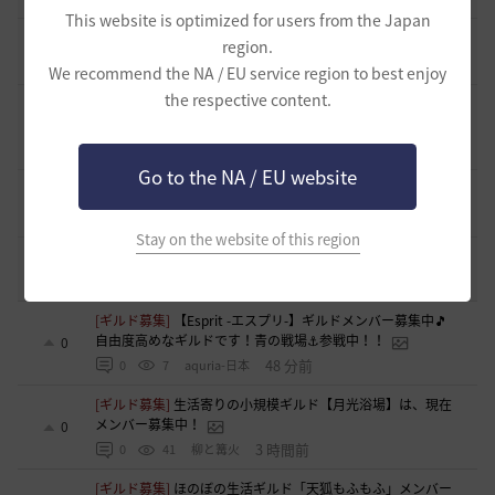
This website is optimized for users from the Japan
[開催中のイベント] 今週のイベントは？
region.
8
2023.02.28
0
53.1K
黒い砂漠
We recommend the NA / EU service region to best enjoy
the respective content.
黒い砂漠が初めての冒険者の皆様のために準備したA to Z！
19
2022.12.21
2
43.2K
黒い砂漠
Go to the NA / EU website
エント研究室動画集
8
2021.05.12
1
32.3K
黒い砂漠
Stay on the website of this region
コミュニティの利用にあたって
51
2020.03.25
18
47.8K
黒い砂漠
[ギルド募集]
【Esprit -エスプリ-】ギルドメンバー募集中🎵
自由度高めなギルドです！青の戦場⚓参戦中！！
0
48 分前
0
7
aquria-日本
[ギルド募集]
生活寄りの小規模ギルド【月光浴場】は、現在
メンバー募集中！
0
3 時間前
0
41
柳と篝火
[ギルド募集]
ほのぼの生活ギルド「天狐もふもふ」メンバー