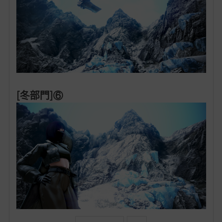
[冬部門]⑥