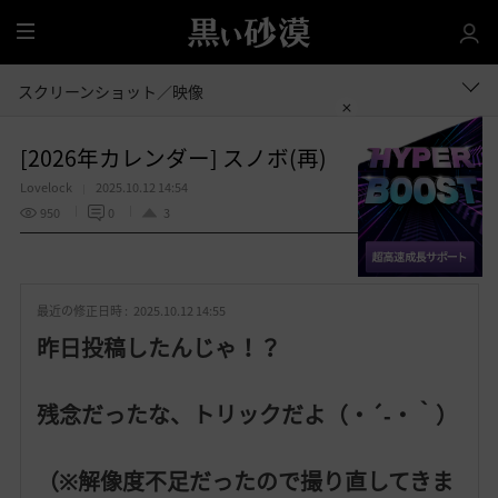
全
体
スクリーンショット／映像
[2026年カレンダー] スノボ(再)
Lovelock
2025.10.12 14:54
950
0
3
共有する
お
気
最近の修正日時 :
2025.10.12 14:55
に
入
昨日投稿したんじゃ！？
り
残念だったな、トリックだよ（・´‐・｀）
（※解像度不足だったので撮り直してきま