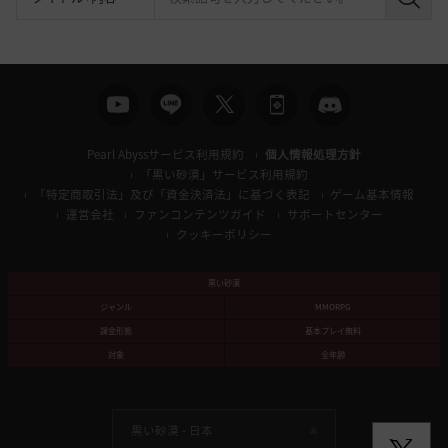
検
索
Pearl Abyssサービス利用規約
個人情報処理方針
「黒い砂漠」サービス利用規約
「特定商取引法」及び「資金決済法」に基づく表記
ゲーム基本情報
運営会社
ファンコンテンツガイド
サポートセンター
クッキーポリシー
黒い砂漠
ジャンル
MMORPG
課金形態
基本プレイ無料
対象
全年齢
黒い砂漠 -
日本