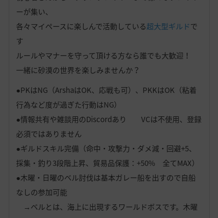
ーが集い、
各々マイペースに楽しんで活動している
超大型ギルド
で
す
ルールやマナーを守って頂ける方なら誰でも大歓迎！
一緒に砂漠の世界を楽しみませんか？
●PKはNG（ArshaはOK、応戦も可）、PKKはOK（粘着
行為など度が過ぎた行動はNG）
●情報共有や雑談用のDiscordあり VCは不使用、登録
必須ではありません
●ギルドスキル完備（命中・攻撃力・ダメ減・回避+5、
採集・釣り3段階上昇、貿易品保護：+50% 全てMAX）
●木曜・日曜のベル討伐は基本ガレー船を出すので自船
なしの参加可能
→ベルとは、海上に出現するワールドボスです。木曜