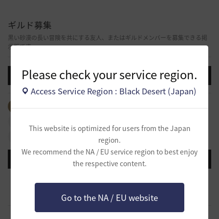
ギルド募集
黒い砂漠の長い冒険を共にする友人、またはギルドメンバーを募集できる掲
示板です。
Please check your service region.
投稿する
Access Service Region : Black Desert (Japan)
全体のタグを見る
#生活
#ギルド
#パーティ
#拠点戦
#占領戦
#戦闘
#ギルドリーグ
#航海
This website is optimized for users from the Japan
#冒険
region.
We recommend the NA / EU service region to best enjoy
登録日順
検索順
コメント順
推奨順
話題順
the respective content.
【サンセットノヴァ】敷居が低い生活系(航海)ギルド お気
楽に冒険メンバー募集中♫
0
Go to the NA / EU website
1 時間前
0
17
Iroly-日本
スキル共有・基本無言ギルド【無為無想】メンバー募集