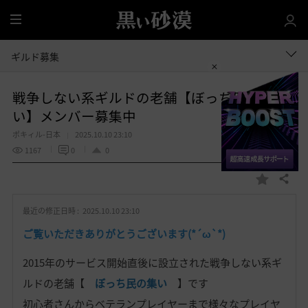
全
体
ギルド募集
戦争しない系ギルドの老舗【ぼっち民の集
い】メンバー募集中
ポキィル-日本
2025.10.10 23:10
1167
0
0
共有する
お
気
最近の修正日時 :
2025.10.10 23:10
に
入
ご覧いただきありがとうございます(*´ω`*)
り
2015年のサービス開始直後に設立された戦争しない系ギ
ルドの老舗【
ぼっち民の集い
】です
初心者さんからベテランプレイヤーまで様々なプレイヤ