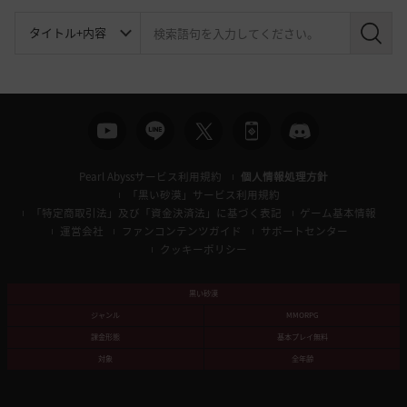
検
索
Pearl Abyssサービス利用規約
個人情報処理方針
「黒い砂漠」サービス利用規約
「特定商取引法」及び「資金決済法」に基づく表記
ゲーム基本情報
運営会社
ファンコンテンツガイド
サポートセンター
クッキーポリシー
黒い砂漠
ジャンル
MMORPG
課金形態
基本プレイ無料
対象
全年齢