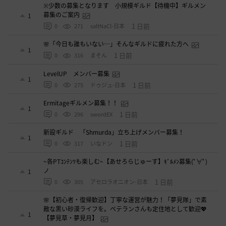
※少数の募集となります 小規模ギルド【待機中】ギルメン
募集のご案内
1
1 日前
0
271
saltNaCl-日本
🌸「今日も誰もいない…」そんなギルドに疲れた方へ
1
1 日前
0
316
まそん
LevelUP メンバー募集
1
1 日前
0
275
ドゥジュ-日本
Ermitageギルメン募集！！
1
1 日前
0
296
swordEX
新設ギルド 「Shmurda」立ち上げメンバー募集！
1
1 日前
0
317
いなドン
~各PTｺﾝﾃﾝﾂも楽しむ~【あせろらじゅーす】ｷﾞﾙﾒﾝ募集(ﾟ∀ﾟ)
ノ
1
1 日前
0
305
アセロラオニオン-日本
🌸【初心者・復帰歓迎】丁寧な運営が魅力！「夢見隊」で素
敵な黒い砂漠ライフを。ベテランさんも定住地として歓迎💖
1
【夢見草・夢見月】