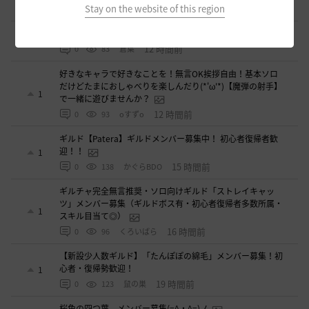
0
Stay on the website of this region
6 時間前
0
63
とりぐな
【TrueWinter】ギルドメンバー募集
2
12 時間前
0
83
倉葉
好きなキャラで好きなことを！無言OK挨拶自由！基本ソロ
だけどたまにおしゃべりを楽しんだり(*'ω'*)【魔弾の射手】
1
で一緒に遊びませんか？
12 時間前
0
93
oすずo
ギルド【Patera】ギルドメンバー募集中！ 初心者復帰者歓
迎！！
1
15 時間前
0
138
かぐらBDO
ギルチャ完全無言推奨・ソロ向けギルド「ストレイキャッ
ツ」メンバー募集（ギルドボス有・初心者復帰者多数所属・
1
スキル目当て◎）
16 時間前
0
96
くろいばら
【新設少人数ギルド】「たんぽぽの綿毛」メンバー募集！初
心者・復帰勢歓迎！
1
19 時間前
0
123
鼠の巣
桜色の四つ葉 メンバー募集(=^・^=)ノ