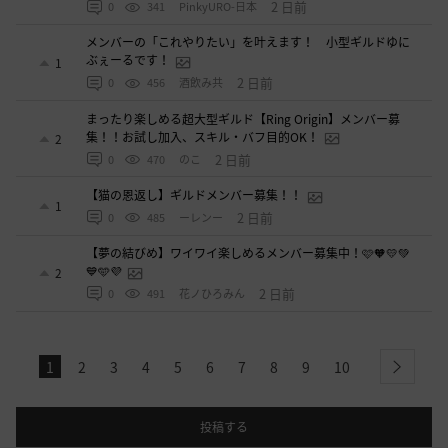
2 日前
0
341
PinkyURO-日本
メンバーの「これやりたい」を叶えます！ 小型ギルドゆに
ぶぇーるです！
1
2 日前
0
456
酒飲み共
まったり楽しめる超大型ギルド【Ring Origin】メンバー募
集！！お試し加入、スキル・バフ目的OK！
2
2 日前
0
470
のこ
【猫の恩返し】ギルドメンバー募集！！
1
2 日前
0
485
ーレンー
【夢の結びめ】ワイワイ楽しめるメンバー募集中！🩷🧡💛💚
💙🩵💜
2
2 日前
0
491
花ノひろみん
1
2
3
4
5
6
7
8
9
10
next
投稿する