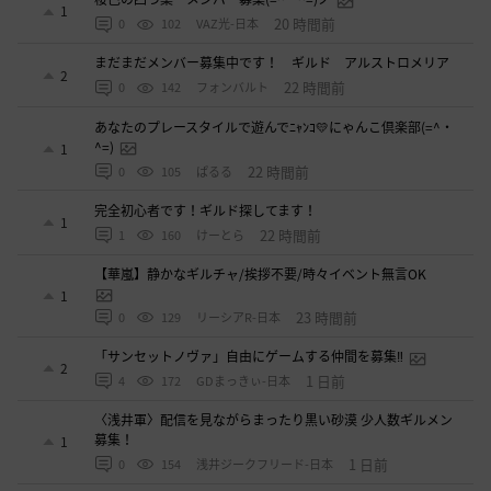
1
20 時間前
0
102
VAZ光-日本
まだまだメンバー募集中です！ ギルド アルストロメリア
2
22 時間前
0
142
フォンバルト
あなたのプレースタイルで遊んでﾆｬﾝｺ💛にゃんこ倶楽部(=^・
^=)
1
22 時間前
0
105
ぱるる
完全初心者です！ギルド探してます！
1
22 時間前
1
160
けーとら
【華嵐】静かなギルチャ/挨拶不要/時々イベント無言OK
1
23 時間前
0
129
リーシアR-日本
「サンセットノヴァ」自由にゲームする仲間を募集‼️
2
1 日前
4
172
GDまっきぃ-日本
〈浅井軍〉配信を見ながらまったり黒い砂漠 少人数ギルメン
募集！
1
1 日前
0
154
浅井ジークフリード-日本