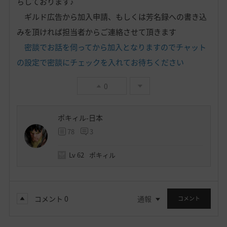
ちしております♪
ギルド広告から加入申請、もしくは芳名録への書き込
みを頂ければ担当者からご連絡させて頂きます
密談でお話を伺ってから加入となりますのでチャット
の設定で密談にチェックを入れてお待ちください
0
ポキィル-日本
78
3
Lv
62
ポキィル
コメント
0
通報
コメント