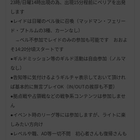
23時/日曜14時出現の為、出現15分程前にベリアを出発
します
●レイドは日曜のベル後に召喚（マッドマン・フェリー
ド・プトルムの3種、カーンなし）
→ベル不参加でレイドのみの参加も可能です おおよ
そ14:20分頃スタートです
●ギルドミッション等のギルド活動は自由参加（ノルマ
なし）
●告知等に気付けるようギルチャ表示しておいて頂けれ
ば基本的に無言プレイOK（IN/OUTの挨拶も不要）
●拠点戦や占領戦などの戦争系コンテンツは参加しませ
ん
●イベント時のリーグ等には参加しますが、ライトに楽
しみたい方向け
●レベルや職、AD等一切不問 初心者さんも復帰さんも