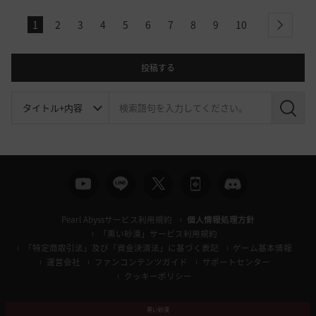
1
2
3
4
5
6
7
8
9
10
next
投稿する
検
索
Pearl Abyssサービス利用規約
個人情報処理方針
「黒い砂漠」サービス利用規約
「特定商取引法」及び「資金決済法」に基づく表記
ゲーム基本情報
運営会社
ファンコンテンツガイド
サポートセンター
クッキーポリシー
黒い砂漠