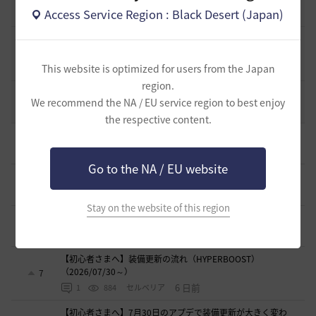
8
Access Service Region : Black Desert (Japan)
2023.02.28
0
53.1K
黒い砂漠
黒い砂漠が初めての冒険者の皆様のために準備したA to Z！
19
This website is optimized for users from the Japan
2022.12.21
2
43.2K
黒い砂漠
region.
エント研究室動画集
We recommend the NA / EU service region to best enjoy
8
2021.05.12
1
32.3K
黒い砂漠
the respective content.
初心者向け労働者システムの基礎
6
4 時間前
0
103
ザンナック-日本
Go to the NA / EU website
＜ジェピロスバフ＞予定時刻 8/ 2(日)～8/9（日）
7
4 日前
0
631
エレメル
Stay on the website of this region
【初心者さまへ】装備強化のやり方
2
4 日前
0
643
セルベリア
【初心者さまへ】装備更新の流れ（HYPERBOOST）
（2026/07/30～）
7
6 日前
1
884
セルベリア
【初心者さまへ】7月30日のアプデで装備更新が大きく変わ