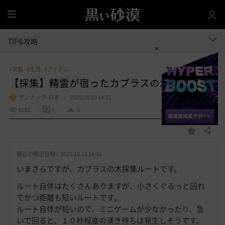
全
体
TIP&攻略
#攻略
#生活
#アイテム
【採集】精霊が宿ったカプラスの木のルート
ザンナック-日本
2025.10.10 14:51
3182
0
5
共有する
お
気
最近の修正日時 :
2025.10.10 14:52
に
入
いまさらですが、カプラスの木採集ルートです。
り
ルート自体はたくさんありますが、小さくぐるっと回れ
てかつ距離も短いルートです。
ルート自体が短いので、ミニゲームが少なかったり、急
いで回ると、１０秒程度の湧き待ちは発生しそうです。