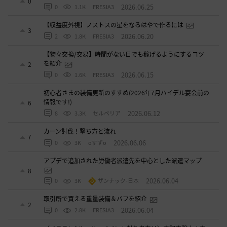
0
2026.06.25
0
1.1K
FRESIA3
【収益度外視】ノストスの星をなるはやで作るには
3
2026.06.20
2
1.8K
FRESIA3
【物々交換/交易】時間がない日でも稼げるようにするコツ
を紹介
2
2026.06.15
0
1.6K
FRESIA3
初心者さまの装備更新のすすめ(2026年7月ハイデル宴会前の
情報です!)
6
2026.06.12
8
3.3K
セルベリア
カーン討伐！撃ち方と流れ
7
2026.06.06
0
3K
oすずo
アプデで追加された労働者派遣先を中心とした派遣マップ
8
2026.06.04
0
3K
ザンナック-日本
取引所で買える重量装備＆バフを紹介
2
2026.06.04
0
2.8K
FRESIA3