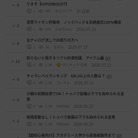
ります【HYPERBOOST】
6
10 日前
1
987
セルベリア
漆黒ライオン狩猟用 ノックバック＆気絶抵抗100%構成
2
2026.07.21
1
970
ふぁちゃん
全チャログ流しでお困りの方へ
6
2026.07.17
1
1K
もかふ
知らないと損するリアル砂漠知識 アイテム編
12
2026.07.12
0
1.3K
ザンナック-日本
キャラレベルランキング 68Lv以上の人数は？
0
2026.07.11
0
1.1K
エレメル
少額の初期投資でOK！トゥバラ装備以下でも始められる金
策
0
2026.06.25
0
1.1K
FRESIA3
相場変動なし！トゥバラ装備以下でも始められる金策
1
2026.06.25
0
1.1K
FRESIA3
【超初心者向け】アカデミー入学から貿易船製作まで