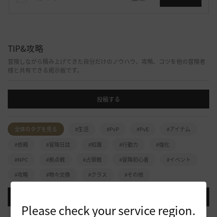
TIP&攻略
冒険しながら積み上げてきた自分だけのノウハウ、攻略、コツを他の冒険者
様と共有できる掲示板です。
投稿する
全体のタグを見る
#生活
#PvP
#PvE
#アイテム
#依頼
#冒険日誌
#知識
#行動力
#強化
#NPC
#拠点戦
#占領戦
#冒険初心者
#イベント
#攻略
#物々交換
#クラス
#その他
登録日順
検索順
コメント順
推奨順
話題順
Please check your service region.
[開催中のイベント] 今週のイベントは？