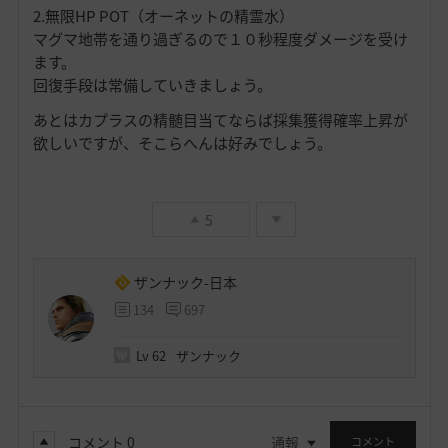
2.無限HP POT（オーネットの精霊水）
マグマ地帯を通り過ぎるので１０秒程度ダメージを受け
ます。
回復手段は常備していきましょう。
あとはカプラスの精髄目当てならば採集獲得確率上昇が
欲しいですが、そこらへんは好みでしょう。
5
ザンナック-日本
134
697
Lv
62
ザンナック
コメント
0
通報
コメント