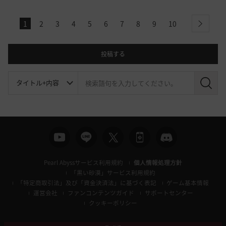
1
2
3
4
5
6
7
8
9
10
next
投稿する
検
索
Pearl Abyssサービス利用規約
個人情報処理方針
「黒い砂漠」サービス利用規約
「特定商取引法」及び「資金決済法」に基づく表記
ゲーム基本情報
運営会社
ファンコンテンツガイド
サポートセンター
クッキーポリシー