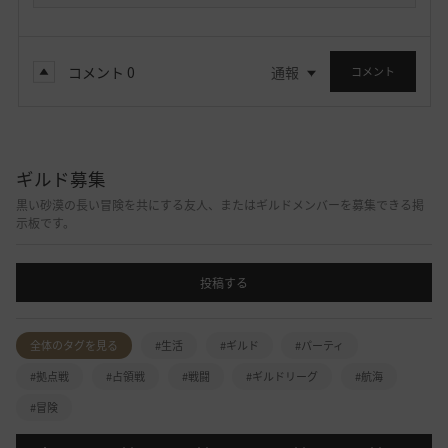
コメント
0
通報
コメント
ギルド募集
黒い砂漠の長い冒険を共にする友人、またはギルドメンバーを募集できる掲
示板です。
投稿する
全体のタグを見る
#生活
#ギルド
#パーティ
#拠点戦
#占領戦
#戦闘
#ギルドリーグ
#航海
#冒険