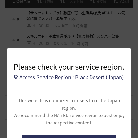
登録日順
検索順
コメント順
推奨順
話題順
【サンセットノヴァ】敷居が低い生活系(航海)ギルド お気
楽に冒険メンバー募集中♫
0
5 時間前
0
53
Iroly-日本
スキル共有・基本無言ギルド【無為無想】メンバー募集
0
10 時間前
0
93
とりぐな
【TrueWinter】ギルドメンバー募集
2
16 時間前
0
122
倉葉
Please check your service region.
好きなキャラで好きなことを！無言OK挨拶自由！基本ソロ
Access Service Region : Black Desert (Japan)
だけどたまにおしゃべりを楽しんだり(*'ω'*)【魔弾の射手】
1
で一緒に遊びませんか？
16 時間前
0
131
oすずo
This website is optimized for users from the Japan
ギルド【Patera】ギルドメンバー募集中！ 初心者復帰者歓
迎！！
1
region.
19 時間前
0
178
かぐらBDO
We recommend the NA / EU service region to best enjoy
the respective content.
ギルチャ完全無言推奨・ソロ向けギルド「ストレイキャッ
ツ」メンバー募集（ギルドボス有・初心者復帰者多数所属・
1
スキル目当て◎）