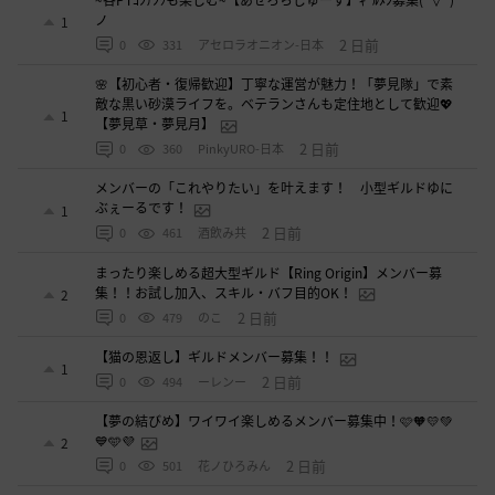
~各PTｺﾝﾃﾝﾂも楽しむ~【あせろらじゅーす】ｷﾞﾙﾒﾝ募集(ﾟ∀ﾟ)
ノ
1
2 日前
0
331
アセロラオニオン-日本
🌸【初心者・復帰歓迎】丁寧な運営が魅力！「夢見隊」で素
敵な黒い砂漠ライフを。ベテランさんも定住地として歓迎💖
1
【夢見草・夢見月】
2 日前
0
360
PinkyURO-日本
メンバーの「これやりたい」を叶えます！ 小型ギルドゆに
ぶぇーるです！
1
2 日前
0
461
酒飲み共
まったり楽しめる超大型ギルド【Ring Origin】メンバー募
集！！お試し加入、スキル・バフ目的OK！
2
2 日前
0
479
のこ
【猫の恩返し】ギルドメンバー募集！！
1
2 日前
0
494
ーレンー
【夢の結びめ】ワイワイ楽しめるメンバー募集中！🩷🧡💛💚
💙🩵💜
2
2 日前
0
501
花ノひろみん