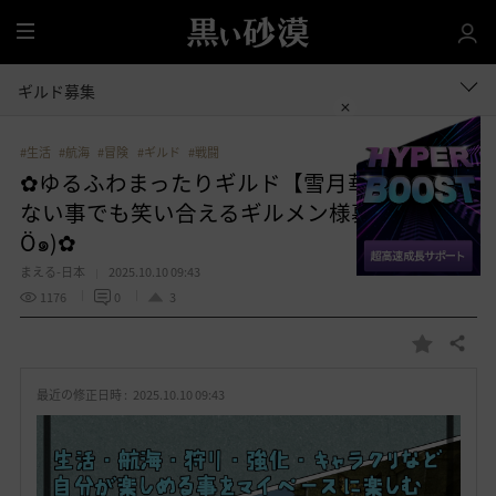
全
体
ギルド募集
#生活
#航海
#冒険
#ギルド
#戦闘
✿ゆるふわまったりギルド【雪月華】くだら
ない事でも笑い合えるギルメン様募集(๑Öㅁ
Ö๑)✿
まえる-日本
2025.10.10 09:43
1176
0
3
共有する
お
気
最近の修正日時 :
2025.10.10 09:43
に
入
り