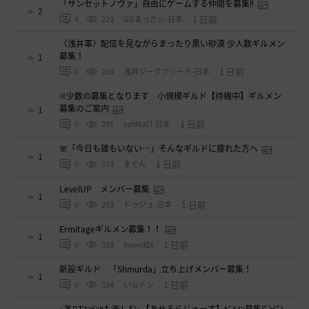
「サンセットノヴァ」自由にゲームする仲間を募集‼️
2
1 日前
4
223
GDまっきぃ-日本
〈浅井軍〉配信を見ながらまったり黒い砂漠 少人数ギルメン
募集！
1
1 日前
0
203
浅井ジークフリード-日本
※少数の募集となります 小規模ギルド【待機中】ギルメン
募集のご案内
1
1 日前
0
291
saltNaCl-日本
🌸「今日も誰もいない…」そんなギルドに疲れた方へ
1
1 日前
0
333
まそん
LevelUP メンバー募集
1
1 日前
0
293
ドゥジュ-日本
Ermitageギルメン募集！！
1
1 日前
0
318
swordEX
新設ギルド 「Shmurda」立ち上げメンバー募集！
1
1 日前
0
334
いなドン