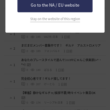
20 時間前
0
132
くろいばら
Go to the NA / EU website
【新設少人数ギルド】「たんぽぽの綿毛」メンバー募集！初
心者・復帰勢歓迎！
1
Stay on the website of this region
23 時間前
0
169
鼠の巣
桜色の四つ葉 メンバー募集(=^・^=)ノ
1
1 日前
0
145
VAZ光-日本
まだまだメンバー募集中です！ ギルド アルストロメリア
2
1 日前
0
189
フォンバルト
あなたのプレースタイルで遊んでﾆｬﾝｺ💛にゃんこ倶楽部(=^・
^=)
1
1 日前
0
149
ぱるる
完全初心者です！ギルド探してます！
1
1 日前
1
207
けーとら
【華嵐】静かなギルチャ/挨拶不要/時々イベント無言OK
1
1 日前
0
174
リーシアR-日本