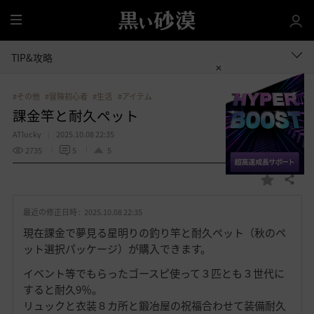
全
体
TIP&攻略
#その他
#冒険初心者
#生活
#アイテム
課金竿と耐久ペット
ATlucky
2025.10.08 22:35
2735
5
5
共有する
お
気
最近の修正日時 :
2025.10.08 22:35
に
入
現在課金で夢見る星明りの釣り竿と耐久ペット（秋のペ
り
ット選択パッケージ）が購入できます。
イベント等でもらったゴースピ使って３匹とも３世代に
すると耐久9％。
リュックと衣装８カ所と鍛冶屋の祝福合わせて装備耐久