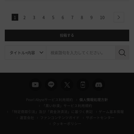
1
2
3
4
5
6
7
8
9
10
next
投稿する
検
索
Pearl Abyssサービス利用規約
個人情報処理方針
「黒い砂漠」サービス利用規約
「特定商取引法」及び「資金決済法」に基づく表記
ゲーム基本情報
運営会社
ファンコンテンツガイド
サポートセンター
クッキーポリシー