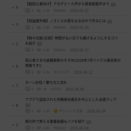
【超初心者向け】アカデミー入学から貿易船製作まで
0
2026.06.25
0
1.1K
FRESIA3
【収益度外視】ノストスの星をなるはやで作るには
3
2026.06.20
2
1.8K
FRESIA3
【物々交換/交易】時間がない日でも稼げるようにするコツ
を紹介
2
2026.06.15
0
1.6K
FRESIA3
初心者さまの装備更新のすすめ(2026年7月ハイデル宴会前の
情報です!)
6
2026.06.12
8
3.3K
セルベリア
カーン討伐！撃ち方と流れ
7
2026.06.06
0
3K
oすずo
アプデで追加された労働者派遣先を中心とした派遣マップ
8
2026.06.04
0
3.1K
ザンナック-日本
取引所で買える重量装備＆バフを紹介
2
2026.06.04
0
2.8K
FRESIA3