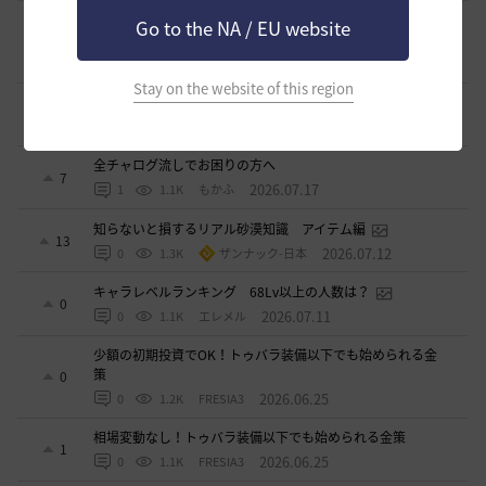
【初心者さまへ】7月30日のアプデで装備更新が大きく変わ
Go to the NA / EU website
ります【HYPERBOOST】
6
2026.07.27
1
1K
セルベリア
Stay on the website of this region
漆黒ライオン狩猟用 ノックバック＆気絶抵抗100%構成
2
2026.07.21
1
999
ふぁちゃん
全チャログ流しでお困りの方へ
7
2026.07.17
1
1.1K
もかふ
知らないと損するリアル砂漠知識 アイテム編
13
2026.07.12
0
1.3K
ザンナック-日本
キャラレベルランキング 68Lv以上の人数は？
0
2026.07.11
0
1.1K
エレメル
少額の初期投資でOK！トゥバラ装備以下でも始められる金
策
0
2026.06.25
0
1.2K
FRESIA3
相場変動なし！トゥバラ装備以下でも始められる金策
1
2026.06.25
0
1.1K
FRESIA3