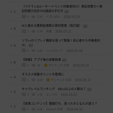
（ベテラン&ルーキーイベント対象者向け）表記攻撃力＋表
記防御力合計700達成の手引き
1
2026.05.24
0
2.5K
くろいばら
AIと進める重帆船増築の素材管理（改訂版）
0
2026.05.21
2
2.3K
氷鏡
ソラレのリプレイ機能を使って勉強！初心者から中級者向
け。
0
2026.05.18
0
2.6K
シャルグレア
【採集】アプデ後の採集結果
8
2026.05.14
0
3K
ザンナック-日本
オススメ採集ポイントを簡潔に
4
2026.05.13
1
3.5K
ザンナック-日本
キャラレベルランキング 68Lv以上の人数は？
2
2026.05.02
0
3.7K
エレメル
【音楽コンテンツ】譜面打ち、思ったのとなんか違う？
1
2026.04.28
0
3.4K
Crecent-日本