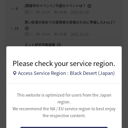
[開催中のイベント] 今週のイベントは？
8
2023.02.28
0
53.1K
黒い砂漠
黒い砂漠が初めての冒険者の皆様のために準備したA to Z！
19
2022.12.21
2
43.2K
黒い砂漠
エント研究室動画集
8
2021.05.12
1
32.3K
黒い砂漠
Please check your service region.
初心者向け労働者システムの基礎
11
2 日前
1
395
ザンナック-日本
Access Service Region : Black Desert (Japan)
＜ジェピロスバフ＞予定時刻 8/ 2(日)～8/9（日）
9
6 日前
0
717
エレメル
This website is optimized for users from the Japan
【初心者さまへ】装備強化のやり方
2
6 日前
0
766
セルベリア
region.
We recommend the NA / EU service region to best enjoy
【初心者さまへ】装備更新の流れ（HYPERBOOST）
the respective content.
（2026/07/30～）
8
8 日前
1
1K
セルベリア