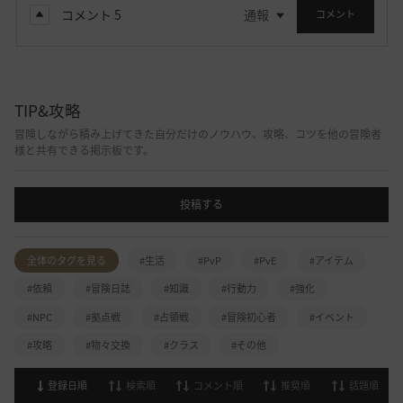
コメント
5
通報
コメント
TIP&攻略
冒険しながら積み上げてきた自分だけのノウハウ、攻略、コツを他の冒険者
様と共有できる掲示板です。
投稿する
全体のタグを見る
#生活
#PvP
#PvE
#アイテム
#依頼
#冒険日誌
#知識
#行動力
#強化
#NPC
#拠点戦
#占領戦
#冒険初心者
#イベント
#攻略
#物々交換
#クラス
#その他
登録日順
検索順
コメント順
推奨順
話題順