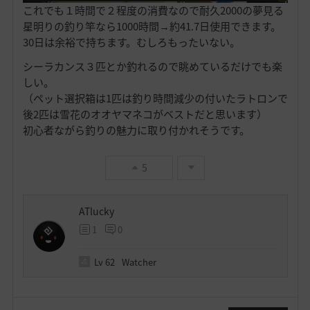
これでも１時間で２程度の消費なので耐久2000の夢見る
星明りの釣り竿なら1000時間→約41.7日使用できます。
30日は余裕で持ちます。むしろもったいない。
シーラカンス３匹とか釣れるので眺めているだけでも楽
しい。
（ペット選択箱は1匹は釣り時間減少の付いたラトロンで
後2匹は雪花のオオヤマネコがベストだと思います）
初心者ながら釣りの魅力に取り付かれそうです。
5
ATlucky
1
0
Lv
62
Watcher