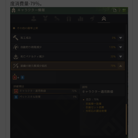
度消費量-79％。