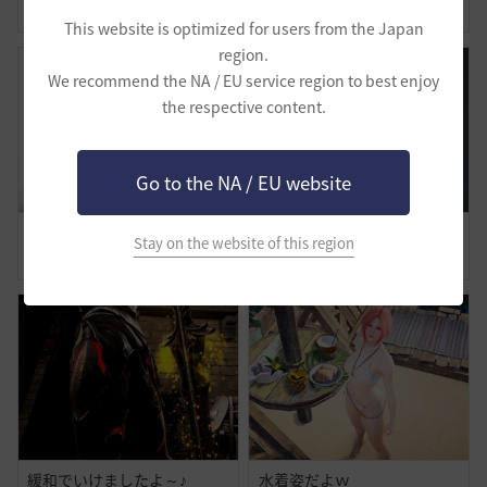
1
0
3
0
This website is optimized for users from the Japan
region.
We recommend the NA / EU service region to best enjoy
the respective content.
Go to the NA / EU website
わたしの旅路-覚醒ノヴァ
美容の時間
Stay on the website of this region
0
0
0
0
緩和でいけましたよ～♪
水着姿だよｗ