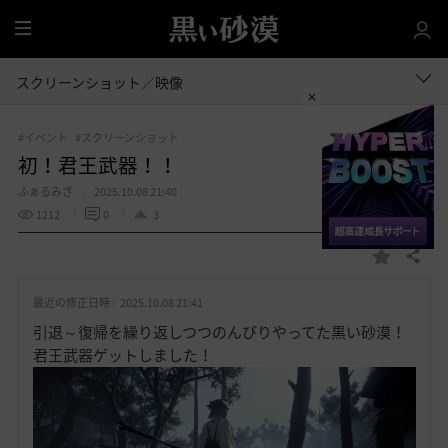
全
体
スクリーンショット／映像
#イベント
#スクリーンショット
初！君王武器！！
ふぁるみざ
2025.10.08 21:40
1212
0
3
共有する
お
気
最近の修正日時 :
2025.10.08 21:41
に
入
引退～復帰を繰り返しつつのんびりやってた黒い砂漠！
り
君王武器ゲットしました！