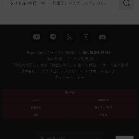
検
索
Pearl Abyssサービス利用規約
個人情報処理方針
「黒い砂漠」サービス利用規約
「特定商取引法」及び「資金決済法」に基づく表記
ゲーム基本情報
運営会社
ファンコンテンツガイド
サポートセンター
クッキーポリシー
黒い砂漠
ジャンル
MMORPG
課金形態
基本プレイ無料
対象
全年齢
黒い砂漠 -
日本