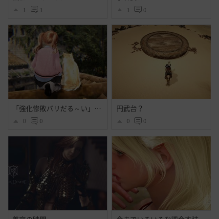
1
1
1
0
「強化惨敗バリだる～い」「・・・」
円武台？
0
0
0
0