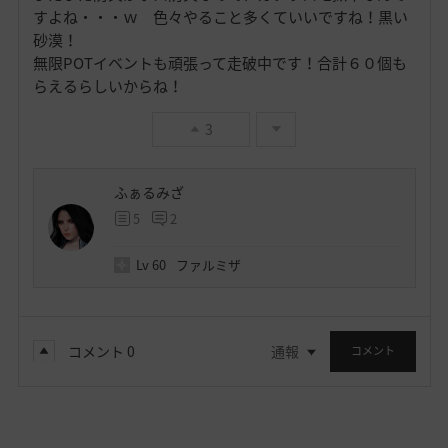
すよね・・・ｗ 色々やること多くていいですね！黒い
砂漠！
無限POTイベントも頑張って走破中です！合計６０個も
らえるらしいからね！
3
ふぁるみざ
5
2
Lv
60
ファルミザ
コメント
0
通報
コメント