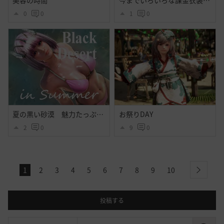
美容の時間
今までいろいろな課金衣装出てそれなりに好きだったけど今回程心奪われた衣装はなかったよ・・大好きだよシトラス・・ハイセンス過ぎるよ黒砂漠☝️ぃえーぃ！
0
0
1
0
夏の黒い砂漠 魅力たっぷりシトラス衣装のｓｓ その２
お祭りDAY
2
0
9
0
1
2
3
4
5
6
7
8
9
10
next
投稿する