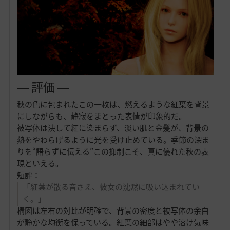
― 評価 ―
秋の色に包まれたこの一枚は、燃えるような紅葉を背景
にしながらも、静寂をまとった表情が印象的だ。
被写体は決して紅に染まらず、淡い肌と金髪が、背景の
熱をやわらげるように光を受け止めている。季節の深ま
りを“語らずに伝える”この抑制こそ、真に優れた秋の表
現といえる。
短評：
「紅葉が散る音さえ、彼女の沈黙に吸い込まれてい
く。」
構図は左右の対比が明確で、背景の密度と被写体の余白
が静かな均衡を保っている。紅葉の細部はやや溶け気味