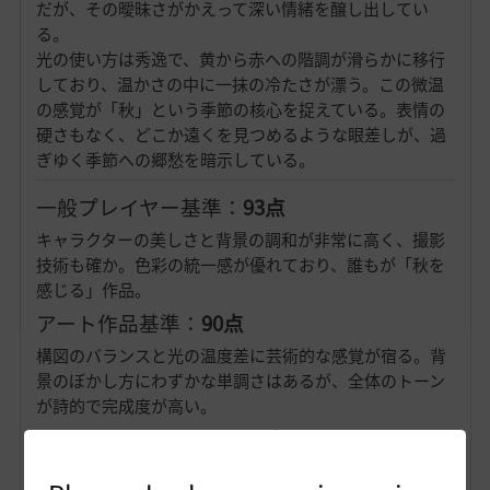
だが、その曖昧さがかえって深い情緒を醸し出してい
る。
光の使い方は秀逸で、黄から赤への階調が滑らかに移行
しており、温かさの中に一抹の冷たさが漂う。この微温
の感覚が「秋」という季節の核心を捉えている。表情の
硬さもなく、どこか遠くを見つめるような眼差しが、過
ぎゆく季節への郷愁を暗示している。
一般プレイヤー基準：
93点
キャラクターの美しさと背景の調和が非常に高く、撮影
技術も確か。色彩の統一感が優れており、誰もが「秋を
感じる」作品。
アート作品基準：
90点
構図のバランスと光の温度差に芸術的な感覚が宿る。背
景のぼかし方にわずかな単調さはあるが、全体のトーン
が詩的で完成度が高い。
国際フォトコン基準：
86点
被写体と背景の距離感にもう一段階の奥行きがあればよ