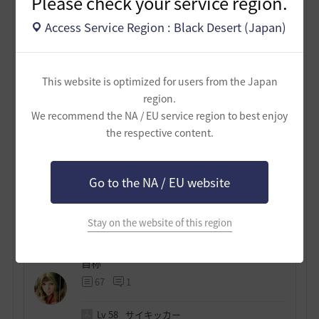
Please check your service region.
り国際水準に近づいた。ただし、色調表現と視線の誘導
は確かに一枚の写真として成立している。
Access Service Region : Black Desert (Japan)
総評
この作品は、秋の「光と余白」を見事にとらえている。
This website is optimized for users from the Japan
燃える季節の中で、彼女だけが静かに時間を止めている
region.
――その対比が、詩のような余韻を残す。
We recommend the NA / EU service region to best enjoy
黒い砂漠の世界において、
「季節を撮る」という試みの
the respective content.
成功例
といえる一枚である。
Go to the NA / EU website
0
Stay on the website of this region
自称
67
1
Lv
58
サイキッカー