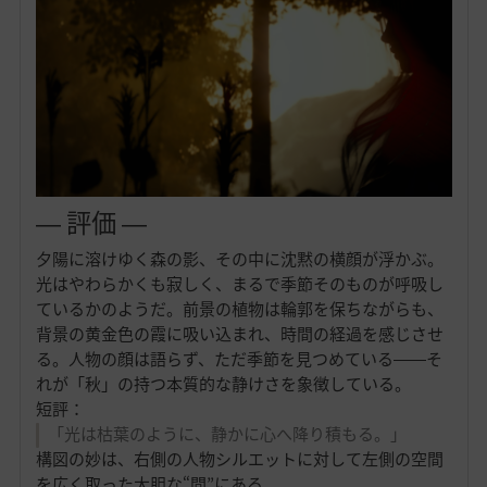
― 評価 ―
夕陽に溶けゆく森の影、その中に沈黙の横顔が浮かぶ。
光はやわらかくも寂しく、まるで季節そのものが呼吸し
ているかのようだ。前景の植物は輪郭を保ちながらも、
背景の黄金色の霞に吸い込まれ、時間の経過を感じさせ
る。人物の顔は語らず、ただ季節を見つめている――そ
れが「秋」の持つ本質的な静けさを象徴している。
短評：
「光は枯葉のように、静かに心へ降り積もる。」
構図の妙は、右側の人物シルエットに対して左側の空間
を広く取った大胆な“間”にある。