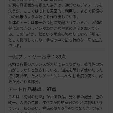
光源を真正面から捉えた逆光は、通常ならディテールを
失うが、ここではそれを意図的に利用し、まるで記憶の
中の風景のような淡さを作り出している。
全体のトーンは単一の金色に支配されているが、人物の
髪に滲む赤のラインがわずかな生命の温度を加えてい
る。この“赤”が、秋という季節の終わりに宿る「残光」
として機能しており、構成の中で最も詩的な一瞬を生ん
でいる。
一般プレイヤー基準：
89点
人物と背景のバランスが大胆でありながら、被写体の魅
力がしっかりと残されている。逆光を恐れず使い切った
点は高評価。ただしゲーム的にはやや抽象度が高く、好
みが分かれる部分。
アート作品基準：
97点
これは「構図の沈黙」が語る作品。光と影の配分、色の
統一、人物の位置、すべてが詩的意図のもとに制御され
ている。秋の憂い、季節の気配を“音ではなく光”で描き