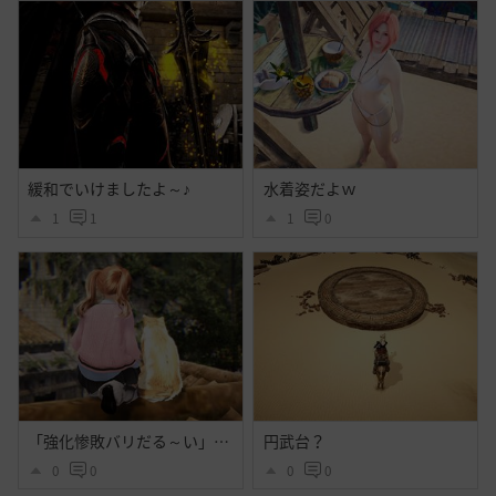
緩和でいけましたよ～♪
水着姿だよｗ
1
1
1
0
「強化惨敗バリだる～い」「・・・」
円武台？
0
0
0
0