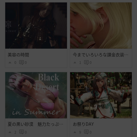
美容の時間
今までいろいろな課金衣装出てそれなりに好きだったけど今回程心奪われた衣装はなかったよ・・大好きだよシトラス・・ハイセンス過ぎるよ黒砂漠☝️ぃえーぃ！
0
0
1
0
夏の黒い砂漠 魅力たっぷりシトラス衣装のｓｓ その２
お祭りDAY
2
0
9
0