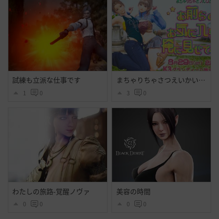
試練も立派な仕事です
まちゃりちゃさつえいかい【予告】
1
0
3
0
わたしの旅路-覚醒ノヴァ
美容の時間
0
0
0
0