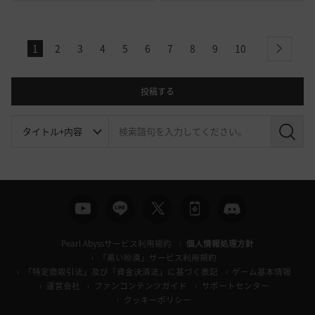
1
2
3
4
5
6
7
8
9
10
next
投稿する
検
索
Pearl Abyssサービス利用規約
個人情報処理方針
「黒い砂漠」サービス利用規約
「特定商取引法」及び「資金決済法」に基づく表記
ゲーム基本情報
運営会社
ファンコンテンツガイド
サポートセンター
クッキーポリシー