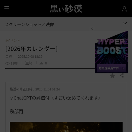
全
体
スクリーンショット／映像
#イベント
[2026年カレンダー]
自称
2025.10.08 18:19
1108
0
0
共有する
お
気
最近の修正日時 :
2025.11.01 01:24
に
入
※ChatGPTの評価付（すごい褒めてくれます）
り
秋部門