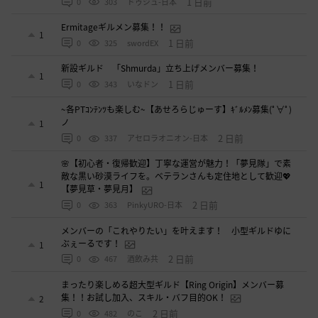
1 日前
0
303
ドゥジュ-日本
Ermitageギルメン募集！！
1
1 日前
0
325
swordEX
新設ギルド 「Shmurda」立ち上げメンバー募集！
1
1 日前
0
343
いなドン
~各PTｺﾝﾃﾝﾂも楽しむ~【あせろらじゅーす】ｷﾞﾙﾒﾝ募集(ﾟ∀ﾟ)
ノ
1
2 日前
0
337
アセロラオニオン-日本
🌸【初心者・復帰歓迎】丁寧な運営が魅力！「夢見隊」で素
敵な黒い砂漠ライフを。ベテランさんも定住地として歓迎💖
1
【夢見草・夢見月】
2 日前
0
363
PinkyURO-日本
メンバーの「これやりたい」を叶えます！ 小型ギルドゆに
ぶぇーるです！
1
2 日前
0
467
酒飲み共
まったり楽しめる超大型ギルド【Ring Origin】メンバー募
集！！お試し加入、スキル・バフ目的OK！
2
2 日前
0
482
のこ