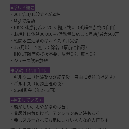
■ギルド概要
・2017/11/12設立 42/50名
・Mg1で活動
・PK× 迷惑行為× VC× 拠点戦×（英雄や赤戦は自由）
・お給料は体験30,000～/活動量に応じて昇給/最大500万
・戦闘＆生活系のギルドスキル完備
・1ヵ月以上IN無しで除名（事前連絡可）
・INOUT離席の挨拶不要、放置OK、無言OK
・ジュース飲み放題
◆活動（参加自由）
・ギルクエ（体験期間が終了後、自由に受注頂けます）
・ギルボス（毎週土曜の夜）
・SS撮影会（年2～3回）
●募集している方
・騒がしい、賑やかなのは苦手
・普段は内気だけど、テンション高い時もある
・発言スルーされても気にしない大人な心の持ち主