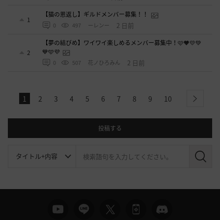
【猫の恩返し】ギルドメンバー募集！！
1
2 日前
0
497
ーレンー
【夢の結びめ】ワイワイ楽しめるメンバー募集中！🩷🧡💛💚
💙🩵💜
2
2 日前
0
507
花ノひろみん
1
2
3
4
5
6
7
8
9
10
next
投稿する
検
索