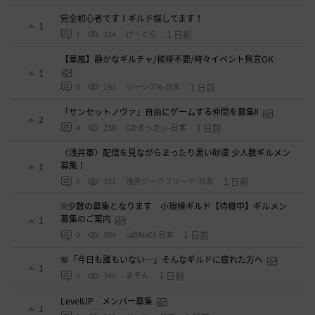
完全初心者です！ギルド探してます！
1
1 日前
1
224
けーとら
【華嵐】静かなギルチャ/挨拶不要/時々イベント無言OK
1
1 日前
0
191
リーシアR-日本
「サンセットノヴァ」自由にゲームする仲間を募集‼️
2
1 日前
4
238
GDまっきぃ-日本
〈浅井軍〉配信を見ながらまったり黒い砂漠 少人数ギルメン
募集！
1
1 日前
0
221
浅井ジークフリード-日本
※少数の募集となります 小規模ギルド【待機中】ギルメン
募集のご案内
1
1 日前
0
304
saltNaCl-日本
🌸「今日も誰もいない…」そんなギルドに疲れた方へ
1
1 日前
0
340
まそん
LevelUP メンバー募集
1