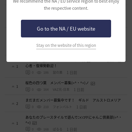
We recommend the NA / EU service region to best enjoy
the respective content.
ギルド【Patera】ギルドメンバー募集中！ 初心者復帰者歓
迎！！
1
21 時間前
0
196
かぐらBDO
Go to the NA / EU website
ギルチャ完全無言推奨・ソロ向けギルド「ストレイキャッ
ツ」メンバー募集（ギルドボス有・初心者復帰者多数所属・
1
スキル目当て◎）
Stay on the website of this region
22 時間前
0
145
くろいばら
【新設少人数ギルド】「たんぽぽの綿毛」メンバー募集！初
心者・復帰勢歓迎！
1
1 日前
0
186
鼠の巣
桜色の四つ葉 メンバー募集(=^・^=)ノ
1
1 日前
0
164
VAZ光-日本
まだまだメンバー募集中です！ ギルド アルストロメリア
2
1 日前
0
210
フォンバルト
あなたのプレースタイルで遊んでﾆｬﾝｺ💛にゃんこ倶楽部(=^・
^=)
1
1 日前
0
168
ぱるる