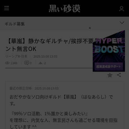
全
体
ギルド募集
【華嵐】静かなギルチャ/挨拶不要/時々イベ
ント無言OK
リーシアR-日本
2025.10.08 13:03
1348
0
2
共有する
お
気
最近の修正日時 :
2025.10.08 13:03
に
入
おだやかなソロ向けギルド【華嵐】（はなあらし）で
り
す。
『99％ソロ活動、1％誰かと楽しみたい』
を理想に、内気な人、無言民さんも過ごせる環境を目指
しています ^^