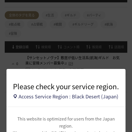
全体のタグを見る
#生活
#ギルド
#パーティ
#拠点戦
#占領戦
#戦闘
#ギルドリーグ
#航海
#冒険
登録日順
検索順
コメント順
推奨順
話題順
【サンセットノヴァ】敷居が低い生活系(航海)ギルド お気
楽に冒険メンバー募集中♫
0
6 時間前
0
58
Iroly-日本
スキル共有・基本無言ギルド【無為無想】メンバー募集
0
Please check your service region.
11 時間前
0
109
とりぐな
Access Service Region : Black Desert (Japan)
【TrueWinter】ギルドメンバー募集
2
18 時間前
0
134
倉葉
好きなキャラで好きなことを！無言OK挨拶自由！基本ソロ
This website is optimized for users from the Japan
だけどたまにおしゃべりを楽しんだり(*'ω'*)【魔弾の射手】
1
で一緒に遊びませんか？
region.
18 時間前
0
145
oすずo