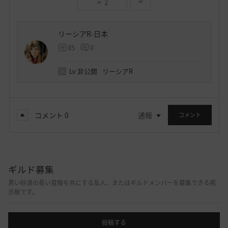
2
リーシアR-日本
85
0
Lv
非公開
リーシアR
コメント
0
通報
コメント
ギルド募集
黒い砂漠の長い冒険を共にする友人、またはギルドメンバーを募集できる掲
示板です。
投稿する