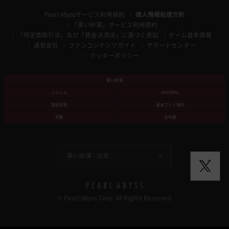
Pearl Abyssサービス利用規約
個人情報処理方針
「黒い砂漠」サービス利用規約
「特定商取引法」及び「資金決済法」に基づく表記
ゲーム基本情報
運営会社
ファンコンテンツガイド
サポートセンター
クッキーポリシー
黒い砂漠
ジャンル
MMORPG
課金形態
基本プレイ無料
対象
全年齢
黒い砂漠 -
日本
© Pearl Abyss Corp. All Rights Reserved.