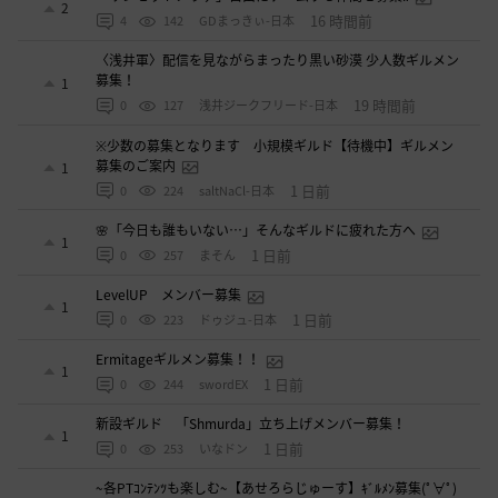
2
16 時間前
4
142
GDまっきぃ-日本
〈浅井軍〉配信を見ながらまったり黒い砂漠 少人数ギルメン
募集！
1
19 時間前
0
127
浅井ジークフリード-日本
※少数の募集となります 小規模ギルド【待機中】ギルメン
募集のご案内
1
1 日前
0
224
saltNaCl-日本
🌸「今日も誰もいない…」そんなギルドに疲れた方へ
1
1 日前
0
257
まそん
LevelUP メンバー募集
1
1 日前
0
223
ドゥジュ-日本
Ermitageギルメン募集！！
1
1 日前
0
244
swordEX
新設ギルド 「Shmurda」立ち上げメンバー募集！
1
1 日前
0
253
いなドン
~各PTｺﾝﾃﾝﾂも楽しむ~【あせろらじゅーす】ｷﾞﾙﾒﾝ募集(ﾟ∀ﾟ)