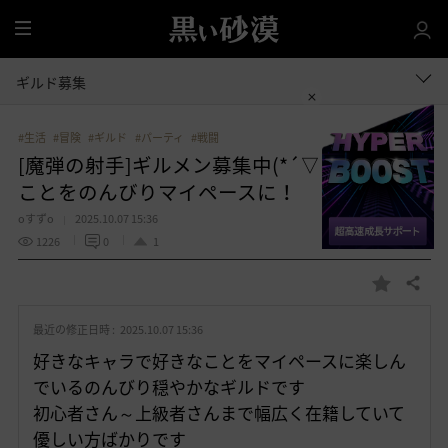
全
体
ギルド募集
#生活
#冒険
#ギルド
#パーティ
#戦闘
[魔弾の射手]ギルメン募集中(*´▽`*)やりたい
ことをのんびりマイペースに！
oすずo
2025.10.07 15:36
1226
0
1
共有する
お
気
最近の修正日時 :
2025.10.07 15:36
に
入
好きなキャラで好きなことをマイペースに楽しん
り
でいるのんびり穏やかなギルドです
初心者さん～上級者さんまで幅広く在籍していて
優しい方ばかりです