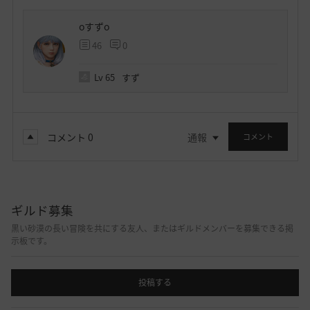
oすずo
46
0
Lv
65
すず
コメント
0
通報
コメント
ギルド募集
黒い砂漠の長い冒険を共にする友人、またはギルドメンバーを募集できる掲
示板です。
投稿する