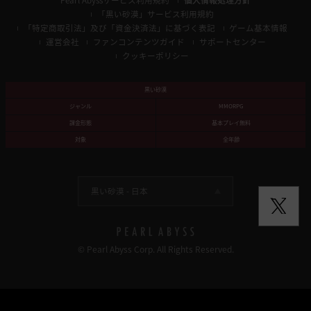
Pearl Abyssサービス利用規約
個人情報処理方針
「黒い砂漠」サービス利用規約
「特定商取引法」及び「資金決済法」に基づく表記
ゲーム基本情報
運営会社
ファンコンテンツガイド
サポートセンター
クッキーポリシー
黒い砂漠
ジャンル
MMORPG
課金形態
基本プレイ無料
対象
全年齢
黒い砂漠 -
日本
© Pearl Abyss Corp. All Rights Reserved.