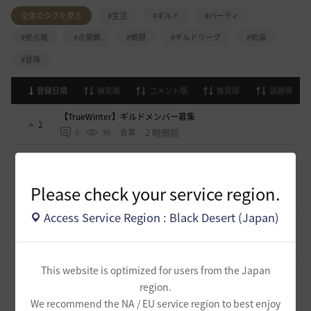
全体のタグを見る
#生活
#ギルド
#パーティ
#拠点戦
#占領戦
#戦闘
#ギルドリーグ
#航海
#冒険
登録日順
検索順
コメント順
推奨順
話題順
【TrueWinter】ギルドメンバー募集
2
2 時間前
0
36
倉葉
好きなキャラで好きなことを！無言OK挨拶自由！基本ソロ
だけどたまにおしゃべりを楽しんだり(*'ω'*)【魔弾の射手】
1
で一緒に遊びませんか？
Please check your service region.
2 時間前
0
33
oすずo
Access Service Region : Black Desert (Japan)
ギルド【Patera】ギルドメンバー募集中！ 初心者復帰者歓
迎！！
1
6 時間前
0
85
かぐらBDO
This website is optimized for users from the Japan
ギルチャ完全無言推奨・ソロ向けギルド「ストレイキャッ
region.
ツ」メンバー募集（ギルドボス有・初心者復帰者多数所属・
1
スキル目当て◎）
We recommend the NA / EU service region to best enjoy