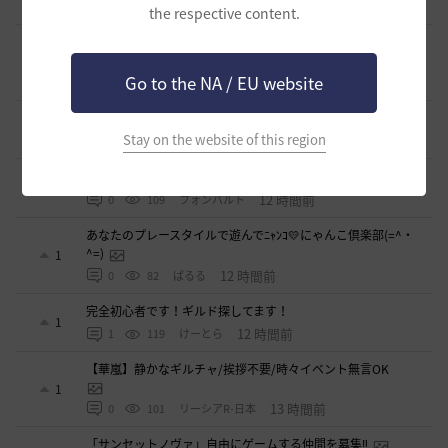
6 時間前
0
52
くろいばら
the respective content.
【新設少人数ギルド】「たんぽぽの綿毛」メンバー募集！初
心者・復帰勢歓迎！
1
Go to the NA / EU website
10 時間前
0
85
鼠の巣
桜色の四つ葉 メンバー募集(=^・^=)ノ
1
Stay on the website of this region
10 時間前
0
67
VAZ光-日本
まだまだメンバー募集中です！ ギルド アルストロメリア
2
12 時間前
0
109
フォンバルト
あなたのプレースタイルで遊んでﾆｬﾝｺ💛にゃんこ倶楽部(=^・
^=)
1
12 時間前
0
82
ぱるる
完全初心者です！ギルド探してます！
1
12 時間前
1
119
けーとら
【華嵐】静かなギルチャ/挨拶不要/時々イベント無言OK
1
13 時間前
0
101
リーシアR-日本
「サンセットノヴァ」自由にゲームする仲間を募集‼️