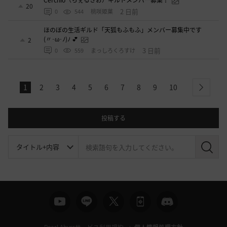
Cerchio（ちぇるきお）ギルドメンバー募集！
20
2 日前
0
544
桃咲姫菓
ほのぼの生活ギルド「天狐もふもふ」メンバー募集中です
(〃･ω･ﾉ)ﾉ 💕
2
3 日前
0
559
まっしろくろすけ
1
2
3
4
5
6
7
8
9
10
next
投稿する
検
索