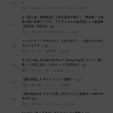
ノ
1
1 日前
0
255
アセロラオニオン-日本
🌸【初心者・復帰歓迎】丁寧な運営が魅力！「夢見隊」で素
敵な黒い砂漠ライフを。ベテランさんも定住地として歓迎💖
1
【夢見草・夢見月】
1 日前
0
284
PinkyURO-日本
メンバーの「これやりたい」を叶えます！ 小型ギルドゆに
ぶぇーるです！
1
2 日前
0
427
酒飲み共
まったり楽しめる超大型ギルド【Ring Origin】メンバー募
集！！お試し加入、スキル・バフ目的OK！
2
2 日前
0
428
のこ
【猫の恩返し】ギルドメンバー募集！！
1
2 日前
0
442
ーレンー
【夢の結びめ】ワイワイ楽しめるメンバー募集中！🩷🧡💛💚
💙🩵💜
2
2 日前
0
454
花ノひろみん