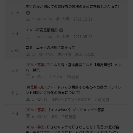
黒い砂漠が初めての冒険者の皆様のために準備したA to Z！
19
2022.12.21
2
43.2K
黒い砂漠
エント研究室動画集
8
2021.05.12
1
32.3K
黒い砂漠
コミュニティの利用にあたって
51
2020.03.25
18
47.8K
黒い砂漠
[ギルド募集]
スキル共有・基本無言ギルド【無為無想】メン
バー募集
0
29 分前
0
8
とりぐな
[意見掲示板]
フィードバック構造そのものへの懸念（サイレ
ント離脱と可視化の限界について）
1
2 時間前
1
30
浅井ジークフリード配信者
[ギルド募集]
【TrueWinter】ギルドメンバー募集
2
7 時間前
0
52
倉葉
[ギルド募集]
好きなキャラで好きなことを！無言OK挨拶自
由！基本ソロだけどたまにおしゃべりを楽しんだり(*'ω'*)