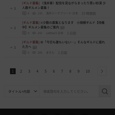
[ギルド募集]
〈浅井軍〉配信を見ながらまったり黒い砂漠 少
人数ギルメン募集！
1
23 時間前
0
135
浅井ジークフリード-日本
[ギルド募集]
※少数の募集となります 小規模ギルド【待機
中】ギルメン募集のご案内
1
1 日前
0
242
saltNaCl-日本
[ギルド募集]
🌸「今日も誰もいない…」そんなギルドに疲れ
た方へ
1
1 日前
0
285
まそん
1
2
3
4
5
6
7
8
9
10
next
検
索