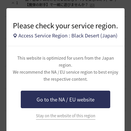
1
【魔弾の射手】で一緒に遊びませんか？
7 時間前
0
56
oすずo
[ギルド募集]
ギルド【Patera】ギルドメンバー募集中！ 初心
Please check your service region.
者復帰者歓迎！！
1
10 時間前
0
105
かぐらBDO
Access Service Region : Black Desert (Japan)
[ギルド募集]
ギルチャ完全無言推奨・ソロ向けギルド「スト
レイキャッツ」メンバー募集（ギルドボス有・初心者復帰者
1
多数所属・スキル目当て◎）
This website is optimized for users from the Japan
10 時間前
0
62
くろいばら
region.
[意見掲示板]
釣りの「他の冒険者の船舶搭乗防止」設定が毎
We recommend the NA / EU service region to best enjoy
回リセットされる問題について
0
the respective content.
11 時間前
0
92
浅井ジークフリード配信者
[意見掲示板]
HYPERBOOSTの「AD750を目指そう」という
Go to the NA / EU website
呼びかけと、実際の難易度のギャップについて
1
12 時間前
0
119
浅井ジークフリード配信者
Stay on the website of this region
[クラス攻略]
[エージェント攻略]スキルコンボ動画並びにス
キル特化
1
13 時間前
0
125
夜狐丸