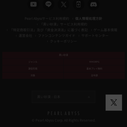
Pearl Abyssサービス利用規約
個人情報処理方針
「黒い砂漠」サービス利用規約
「特定商取引法」及び「資金決済法」に基づく表記
ゲーム基本情報
運営会社
ファンコンテンツガイド
サポートセンター
クッキーポリシー
黒い砂漠
ジャンル
MMORPG
課金形態
基本プレイ無料
対象
全年齢
黒い砂漠 -
日本
© Pearl Abyss Corp. All Rights Reserved.