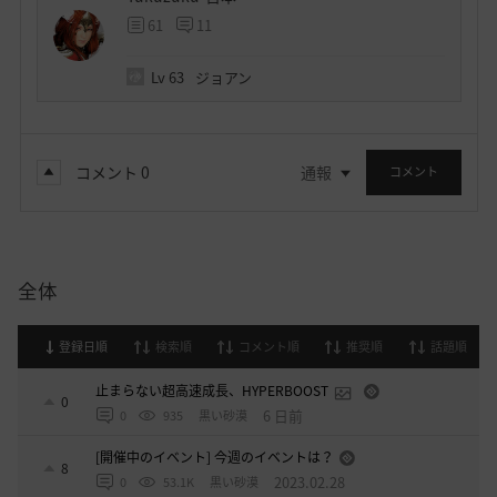
61
11
Lv
63
ジョアン
コメント
0
通報
コメント
全体
登録日順
検索順
コメント順
推奨順
話題順
止まらない超高速成長、HYPERBOOST
0
6 日前
0
935
黒い砂漠
[開催中のイベント] 今週のイベントは？
8
2023.02.28
0
53.1K
黒い砂漠