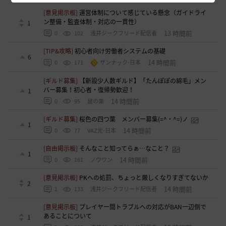
[意見掲示板]
運営体制について感じている懸念（ガイドライ
ン整備・監査体制・対応の一貫性）
1
13 時間前
0
102
浅井ジークフリード配信者
[TIP&攻略]
初心者向け労働者システムの基礎
6
14 時間前
0
171
ザンナック-日本
[ギルド募集]
【新設少人数ギルド】「たんぽぽの綿毛」メン
バー募集！初心者・復帰勢歓迎！
1
14 時間前
0
95
鼠の巣
[ギルド募集]
桜色の四つ葉 メンバー募集(=^・^=)ノ
1
14 時間前
0
77
VAZ光-日本
[自由掲示板]
そんなこと知ってらぁ…なこと？
1
14 時間前
0
161
ノウワン
[意見掲示板]
PKへの処罰、ちょっと厳しくなりすぎてないか
2
14 時間前
1
133
浅井ジークフリード配信者
[意見掲示板]
プレイヤー間トラブルへの対応がBAN一辺倒で
あることについて
1