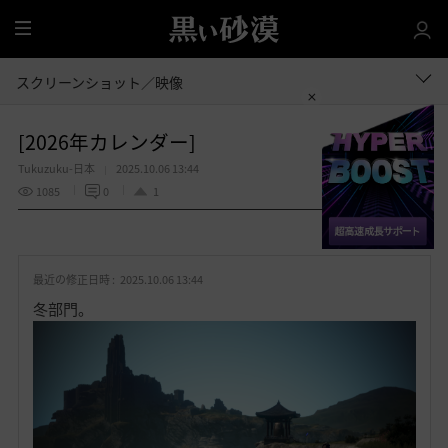
全
体
スクリーンショット／映像
[2026年カレンダー]
Tukuzuku-日本
2025.10.06 13:44
1085
0
1
共有する
お
気
最近の修正日時 :
2025.10.06 13:44
に
入
冬部門。
り