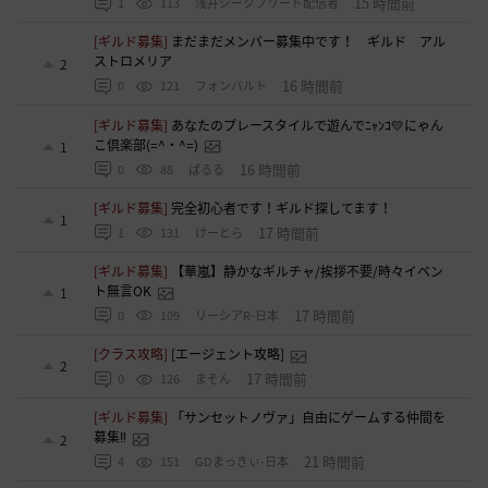
15 時間前
1
113
浅井ジークフリード配信者
[ギルド募集]
まだまだメンバー募集中です！ ギルド アル
ストロメリア
2
16 時間前
0
121
フォンバルト
[ギルド募集]
あなたのプレースタイルで遊んでﾆｬﾝｺ💛にゃん
こ倶楽部(=^・^=)
1
16 時間前
0
88
ぱるる
[ギルド募集]
完全初心者です！ギルド探してます！
1
17 時間前
1
131
けーとら
[ギルド募集]
【華嵐】静かなギルチャ/挨拶不要/時々イベン
ト無言OK
1
17 時間前
0
109
リーシアR-日本
[クラス攻略]
[エージェント攻略]
2
17 時間前
0
126
まそん
[ギルド募集]
「サンセットノヴァ」自由にゲームする仲間を
募集‼️
2
21 時間前
4
151
GDまっきぃ-日本