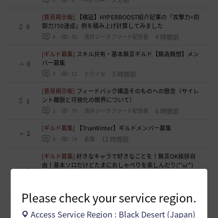
[意見掲示板]
【検証】HYPERBOOST紹介記事の「攻撃力+防
御力750達成」例を積み上げ計算してみました
0
4 時間前
0
50
浅井ジークフリード配信者
[ギルド募集]
スキル共有・基本無言ギルド【無為無想】メン
バー募集
0
5 時間前
0
52
とりぐな
[意見掲示板]
フィードバック構造そのものへの懸念（サイレ
ント離脱と可視化の限界について）
1
6 時間前
1
70
浅井ジークフリード配信者
[ギルド募集]
【TrueWinter】ギルドメンバー募集
2
11 時間前
0
74
倉葉
[ギルド募集]
好きなキャラで好きなことを！無言OK挨拶自
由！基本ソロだけどたまにおしゃべりを楽しんだり(*'ω'*)
1
【魔弾の射手】で一緒に遊びませんか？
11 時間前
0
83
oすずo
Please check your service region.
[ギルド募集]
ギルド【Patera】ギルドメンバー募集中！ 初心
者復帰者歓迎！！
1
Access Service Region : Black Desert (Japan)