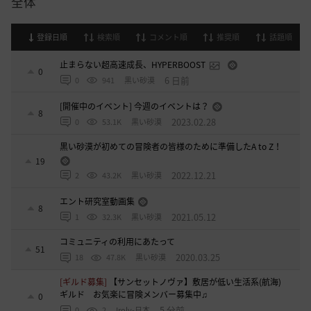
全体
登録日順
検索順
コメント順
推奨順
話題順
止まらない超高速成長、HYPERBOOST
0
6 日前
0
941
黒い砂漠
[開催中のイベント] 今週のイベントは？
8
2023.02.28
0
53.1K
黒い砂漠
黒い砂漠が初めての冒険者の皆様のために準備したA to Z！
19
2022.12.21
2
43.2K
黒い砂漠
エント研究室動画集
8
2021.05.12
1
32.3K
黒い砂漠
コミュニティの利用にあたって
51
2020.03.25
18
47.8K
黒い砂漠
[ギルド募集]
【サンセットノヴァ】敷居が低い生活系(航海)
ギルド お気楽に冒険メンバー募集中♫
0
5 分前
0
2
Iroly-日本