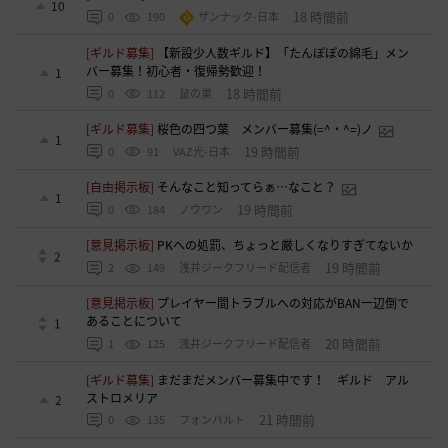
10
18 時間前
0
190
ザンナック-日本
[ギルド募集]
【新設少人数ギルド】「たんぽぽの綿毛」メン
バー募集！初心者・復帰勢歓迎！
1
18 時間前
0
112
鼠の巣
[ギルド募集]
桜色の四つ葉 メンバー募集(=^・^=)ノ
1
19 時間前
0
91
VAZ光-日本
[自由掲示板]
そんなこと知ってらぁ…なこと？
1
19 時間前
0
184
ノウワン
[意見掲示板]
PKへの処罰、ちょっと厳しくなりすぎてないか
2
19 時間前
2
149
浅井ジークフリード配信者
[意見掲示板]
プレイヤー間トラブルへの対応がBAN一辺倒で
あることについて
1
20 時間前
1
125
浅井ジークフリード配信者
[ギルド募集]
まだまだメンバー募集中です！ ギルド アル
ストロメリア
2
21 時間前
0
135
フォンバルト