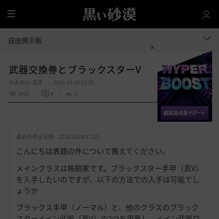
全
体
自由掲示板
武器交換券とブラックスターV
ゆみおん-日本
2025.10.04 17:25
2451
4
0
共有する
お
気
最近の修正日時 :
2025.10.04 17:25
に
入
こんにちは表題の件について教えてください。
り
メインクラスは格闘家です。ブラックスター手甲（真V）
を入手したいのですが、以下の方法での入手は可能でし
ょうか
ブラックス手甲（ノーマル）と、他のクラスのブラック
スターメイン武器（真V）の2つを用意し、メイン武器交