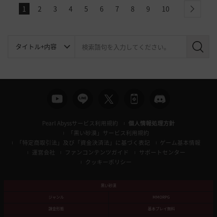
1
2
3
4
5
6
7
8
9
10
next
検
索
Pearl Abyssサービス利用規約
個人情報処理方針
「黒い砂漠」サービス利用規約
「特定商取引法」及び「資金決済法」に基づく表記
ゲーム基本情報
運営会社
ファンコンテンツガイド
サポートセンター
クッキーポリシー
黒い砂漠
ジャンル
MMORPG
課金形態
基本プレイ無料