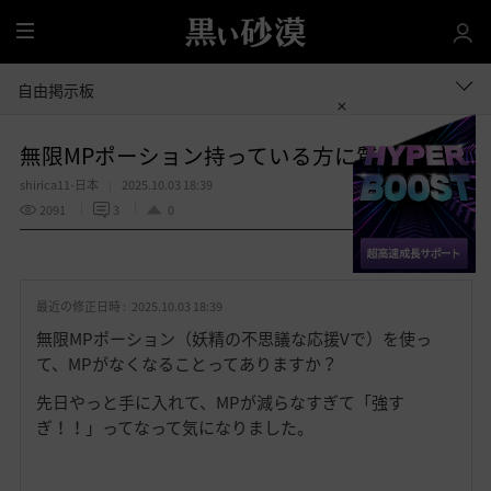
全
体
自由掲示板
無限MPポーション持っている方に質問です
shirica11-日本
2025.10.03 18:39
2091
3
0
共有する
お
気
最近の修正日時 :
2025.10.03 18:39
に
入
無限MPポーション（妖精の不思議な応援Vで）を使っ
り
て、MPがなくなることってありますか？
先日やっと手に入れて、MPが減らなすぎて「強す
ぎ！！」ってなって気になりました。