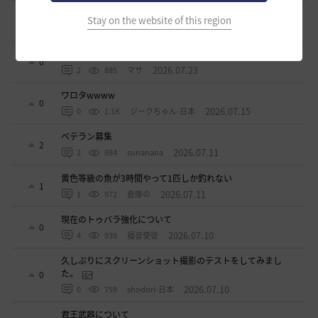
ドーサやソーサレスの無敵踊りについて
Stay on the website of this region
3
2026.07.23
0
842
無敵で踊り狂う女
立ち聞きについて
0
2026.07.23
2
885
マサ
ワロタwwww
0
2026.07.15
0
1.1K
ジークちゃん-日本
ベテラン募集
2
2026.07.11
2
884
sunanana
黄色等級の魚が3時間やって1匹しか釣れない
1
2026.07.11
1
972
倉庫の
現在のトゥバラ強化について
0
2026.07.10
4
939
福音使徒
久しぶりにスクリーンショット撮影のテストをしてみまし
た。
0
2026.07.10
0
759
shodori-日本
君王武器について