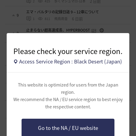
2 日前
2
415
歩くマシュマロ-日本
エマ・バルタリの記録日誌 9～12章について
9
6 日前
1
811
飛鳥雨音
止まらない超高速成長、HYPERBOOST
0
8 日前
0
996
黒い砂漠
【ギルド名声】2026ハイデル宴会スクショ【どうなる？】
Please check your service region.
（2026年ギルド名声アプデリンク追記）
4
2026.07.27
0
874
セルベリア
Access Service Region : Black Desert (Japan)
「怪しい袋」
1
2026.07.24
0
1K
ノウワン
This website is optimized for users from the Japan
波に乗って流れ着いた宝の地図の場所
region.
2
2026.07.24
2
923
倉庫の
We recommend the NA / EU service region to best enjoy
週間イベントについて
the respective content.
1
2026.07.24
1
793
マサ
ベテラン＆ルーキー クーポン配布
Go to the NA / EU website
0
2026.07.24
0
766
飛鳥雨音