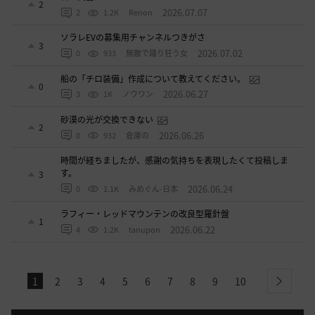
2
2026.07.07
2
1.2K
Renon
ソラレEVの募集用チャンネルつきがさ
3
2026.07.02
0
933
無敵で踊り狂う女
船の「チロ装備」作成について教えてください。
0
2026.06.27
3
1K
ノウワン
砂漠の光が交換できない
2
2026.06.26
0
932
倉庫の
時間が経ちましたが、感謝の気持ちを表現したくて投稿しま
す。
3
2026.06.24
0
1.1K
みめぐん-日本
ラフィー・レッドマウンテンの改良型羅針盤
1
2026.06.22
4
1.2K
tanupon
1
2
3
4
5
6
7
8
9
10
next