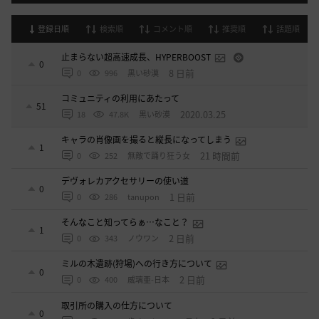
登録日順
検索順
コメント順
推奨順
話題順
止まらない超高速成長、HYPERBOOST
0
8 日前
0
996
黒い砂漠
コミュニティの利用にあたって
51
2020.03.25
18
47.8K
黒い砂漠
キャラの肖像画を撮ると縦長になってしまう
1
21 時間前
0
252
無敵で踊り狂う女
デヴォレカアクセサリーの使い道
0
1 日前
0
286
tanupon
そんなこと知ってらぁ…なこと？
1
2 日前
0
343
ノウワン
ミルの木遺跡(狩場)への行き方について
0
2 日前
0
400
威璃亜-日本
取引所の購入の仕方について
0