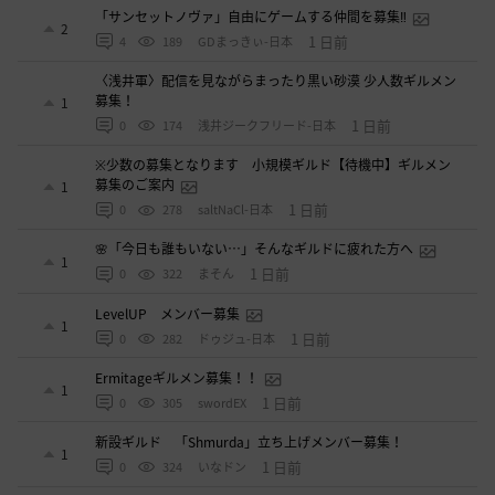
「サンセットノヴァ」自由にゲームする仲間を募集‼️
2
1 日前
4
189
GDまっきぃ-日本
〈浅井軍〉配信を見ながらまったり黒い砂漠 少人数ギルメン
募集！
1
1 日前
0
174
浅井ジークフリード-日本
※少数の募集となります 小規模ギルド【待機中】ギルメン
募集のご案内
1
1 日前
0
278
saltNaCl-日本
🌸「今日も誰もいない…」そんなギルドに疲れた方へ
1
1 日前
0
322
まそん
LevelUP メンバー募集
1
1 日前
0
282
ドゥジュ-日本
Ermitageギルメン募集！！
1
1 日前
0
305
swordEX
新設ギルド 「Shmurda」立ち上げメンバー募集！
1
1 日前
0
324
いなドン