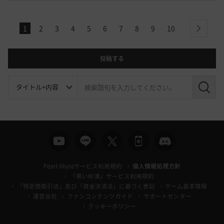
1
2
3
4
5
6
7
8
9
10
next
投稿する
検
索
Pearl Abyssサービス利用規約
個人情報処理方針
「黒い砂漠」サービス利用規約
「特定商取引法」及び「資金決済法」に基づく表記
ゲーム基本情報
運営会社
ファンコンテンツガイド
サポートセンター
クッキーポリシー