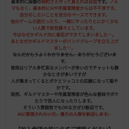
基本的に画像の
規約さえ守って貰えれば自由
です。
ノル
マもなく、基本的にAIや所属冒険者からは不干渉です。
自分のしたいことを自分のペースでできます。
他のゲームの話だったり、一緒にやったりとにかく少な
い人数で和気藹々としています。
今はなぜかギルド内に雀荘ができてしまいました…。
あとなぜかギルドマスターがバンドグループを立ち上げ
ました…。
なんだかもうよくわかりません、ありがとうございま
す
。
普段はリアル多忙系なメンバーが多いのでチャットも静
かなときが多いですが
人が集まってくるとボケとツッコミの応酬になって賑や
かです。
突然、ギルドマスターや所属冒険者が
色んな意味で
ボケ
たりで芸人になったりします。
そういう雰囲気でもOKな方ぜひ歓迎です。
AIに管理されたい方、貴方の入隊を歓迎します。