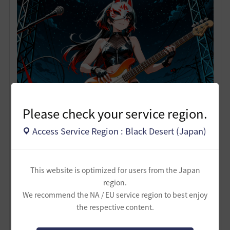
Please check your service region.
Access Service Region : Black Desert (Japan)
騒音ギャル系シンセリスト兼書記
This website is optimized for users from the Japan
官：Hanpen 家名：「おでん一
region.
We recommend the NA / EU service region to best enjoy
家」 model：MT
the respective content.