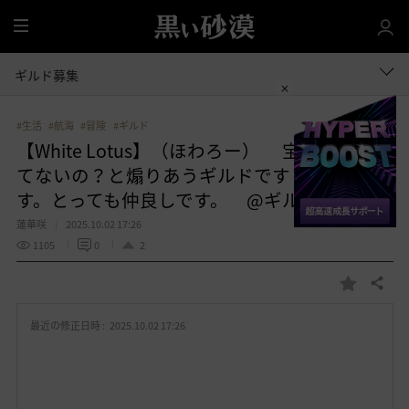
全
体
ギルド募集
#生活
#航海
#冒険
#ギルド
【White Lotus】（ほわろー） 宝物コンプし
てないの？と煽りあうギルドです ※冗談で
す。とっても仲良しです。 @ギルド紹介
蓮華咲
2025.10.02 17:26
1105
0
2
共有する
お
気
最近の修正日時 :
2025.10.02 17:26
に
入
り