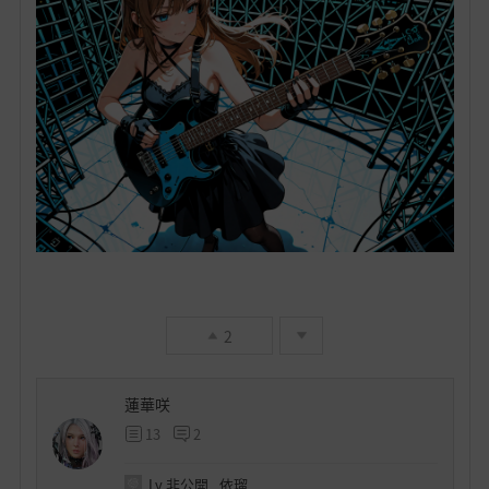
2
蓮華咲
13
2
Lv
非公開
依瑠