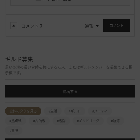
コメント
0
通報
コメント
ギルド募集
黒い砂漠の長い冒険を共にする友人、またはギルドメンバーを募集できる掲
示板です。
投稿する
全体のタグを見る
#生活
#ギルド
#パーティ
#拠点戦
#占領戦
#戦闘
#ギルドリーグ
#航海
#冒険