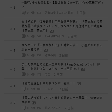
~各PTｺﾝﾃﾝﾂも楽しむ~【あせろらじゅーす】ｷﾞﾙﾒﾝ募集(ﾟ∀ﾟ)
ノ
1
1 日前
0
315
アセロラオニオン-日本
🌸【初心者・復帰歓迎】丁寧な運営が魅力！「夢見隊」で素
敵な黒い砂漠ライフを。ベテランさんも定住地として歓迎💖
1
【夢見草・夢見月】
2 日前
0
349
PinkyURO-日本
メンバーの「これやりたい」を叶えます！ 小型ギルドゆに
ぶぇーるです！
1
2 日前
0
459
酒飲み共
まったり楽しめる超大型ギルド【Ring Origin】メンバー募
集！！お試し加入、スキル・バフ目的OK！
2
2 日前
0
475
のこ
【猫の恩返し】ギルドメンバー募集！！
1
2 日前
0
489
ーレンー
【夢の結びめ】ワイワイ楽しめるメンバー募集中！🩷🧡💛💚
💙🩵💜
2
2 日前
0
497
花ノひろみん