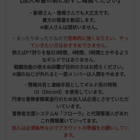
【加入希望の前に必ずご確認ください】
・新規さん・復帰さんでも大丈夫です。
貴方の帰還を歓迎します。
※新人さんは現状いません。
・まったりゆったりなので
効率的に強くなりたい
、
やっ
ていきたい方はおすすめできません
。
例えばPT狩りを毎日3時間、4時間、5時間とかやるよう
なギルドではありません
。
戦闘技能の弛まぬ研鑽が目的の方はお控えください。
※頭のねじが外れると一部メンバーは人間をやめます。
・情報共有と連絡手段としてギルド用の特殊
UI（Discord）を使用しています。
円滑な冒険者稼業遂行のため加入は必須とさせていただ
いています。
冒険者支援システムAI「フローラ」と代理管理人があれ
これ情報置いていってます。
加入は必須条件なのでアカウントの準備をお願いしてい
ます。