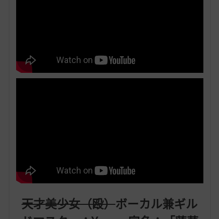
天才美少女（殴）
ボーカル兼ギル