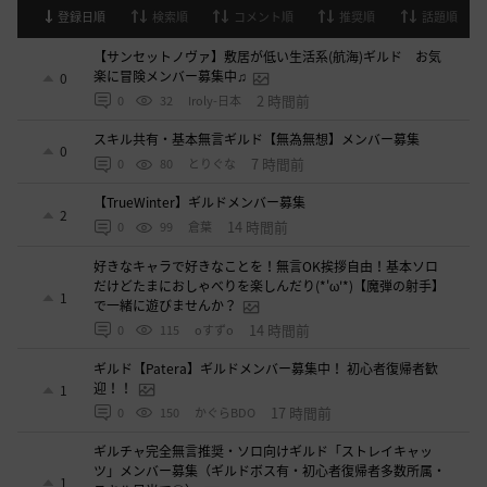
登録日順
検索順
コメント順
推奨順
話題順
【サンセットノヴァ】敷居が低い生活系(航海)ギルド お気
楽に冒険メンバー募集中♫
0
2 時間前
0
32
Iroly-日本
スキル共有・基本無言ギルド【無為無想】メンバー募集
0
7 時間前
0
80
とりぐな
【TrueWinter】ギルドメンバー募集
2
14 時間前
0
99
倉葉
好きなキャラで好きなことを！無言OK挨拶自由！基本ソロ
だけどたまにおしゃべりを楽しんだり(*'ω'*)【魔弾の射手】
1
で一緒に遊びませんか？
14 時間前
0
115
oすずo
ギルド【Patera】ギルドメンバー募集中！ 初心者復帰者歓
迎！！
1
17 時間前
0
150
かぐらBDO
ギルチャ完全無言推奨・ソロ向けギルド「ストレイキャッ
ツ」メンバー募集（ギルドボス有・初心者復帰者多数所属・
1