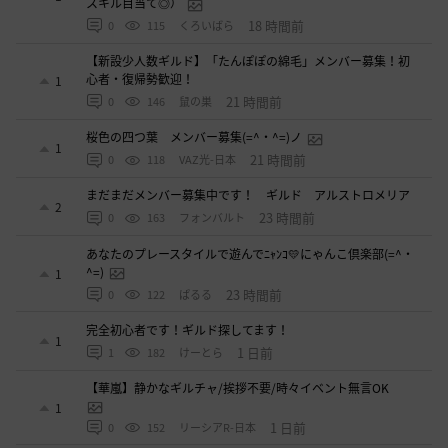
スキル目当て◎）
18 時間前
0
115
くろいばら
【新設少人数ギルド】「たんぽぽの綿毛」メンバー募集！初
心者・復帰勢歓迎！
1
21 時間前
0
146
鼠の巣
桜色の四つ葉 メンバー募集(=^・^=)ノ
1
21 時間前
0
118
VAZ光-日本
まだまだメンバー募集中です！ ギルド アルストロメリア
2
23 時間前
0
163
フォンバルト
あなたのプレースタイルで遊んでﾆｬﾝｺ💛にゃんこ倶楽部(=^・
^=)
1
23 時間前
0
122
ぱるる
完全初心者です！ギルド探してます！
1
1 日前
1
182
けーとら
【華嵐】静かなギルチャ/挨拶不要/時々イベント無言OK
1
1 日前
0
152
リーシアR-日本