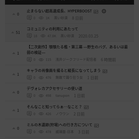
止まらない超高速成長、HYPERBOOST
0
8 日前
0
1K
黒い砂漠
コミュニティの利用にあたって
51
2020.03.25
18
47.8K
黒い砂漠
【二次創作】顎顎たる檻・第三幕 ―野生のバグ、あるいは最
弱の検証―
1
6 時間前
0
115
浅井ジークフリード配信者
キャラの肖像画を撮ると縦長になってしまう
1
1 日前
0
476
無敵で踊り狂う女
デヴォレカアクセサリーの使い道
0
1 日前
0
498
tanupon
そんなこと知ってらぁ…なこと？
1
2 日前
0
426
ノウワン
ミルの木遺跡(狩場)への行き方について
0
3 日前
0
478
威璃亜-日本