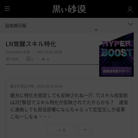
全
体
自由掲示板
LN覚醒スキル特化
Chocobee-日本
2025.10.02 16:08
2004
1
0
共有する
お
気
最近の修正日時 :
2025.10.02 16:08
に
入
鎖刃に特化を設定しても反映されねー(T . T)スキル改変前
り
は2打撃目でスキル特化が反映されてたからかな？ 運営
に連絡しても担当部署になんちゃらって定型文しか返事
こねーしなぁ・・・
0