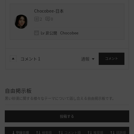
Chocobee-日本
2
0
Lv
非公開
Chocobee
コメント
1
通報
コメント
自由掲示板
黒い砂漠に関する様々なテーマについて話し合える自由掲示板です。
投稿する
登録日順
検索順
コメント順
推奨順
話題順