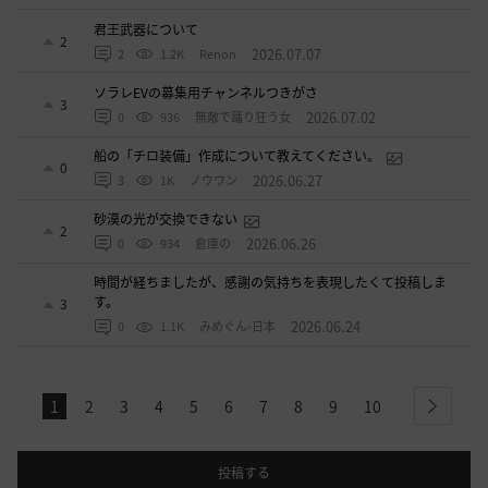
君王武器について
2
2026.07.07
2
1.2K
Renon
ソラレEVの募集用チャンネルつきがさ
3
2026.07.02
0
936
無敵で踊り狂う女
船の「チロ装備」作成について教えてください。
0
2026.06.27
3
1K
ノウワン
砂漠の光が交換できない
2
2026.06.26
0
934
倉庫の
時間が経ちましたが、感謝の気持ちを表現したくて投稿しま
す。
3
2026.06.24
0
1.1K
みめぐん-日本
1
2
3
4
5
6
7
8
9
10
next
投稿する