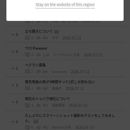
0
2026.07.24
0
775
飛鳥雨音
Stay on the website of this region
ドーサやソーサレスの無敵踊りについて
3
2026.07.23
0
860
無敵で踊り狂う女
立ち聞きについて
0
2026.07.23
2
894
マサ
ワロタwwww
0
2026.07.15
0
1.1K
ジークちゃん-日本
ベテラン募集
2
2026.07.11
2
895
sunanana
黄色等級の魚が3時間やって1匹しか釣れない
1
2026.07.11
1
983
倉庫の
現在のトゥバラ強化について
0
2026.07.10
4
951
福音使徒
久しぶりにスクリーンショット撮影のテストをしてみまし
た。
0
2026.07.10
0
761
shodori-日本