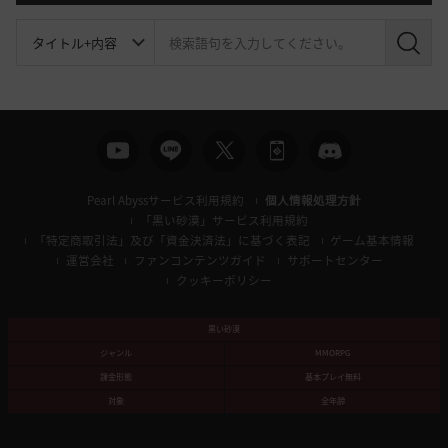
検
索
Pearl Abyssサービス利用規約
個人情報処理方針
「黒い砂漠」サービス利用規約
「特定商取引法」及び「資金決済法」に基づく表記
ゲーム基本情報
運営会社
ファンコンテンツガイド
サポートセンター
クッキーポリシー
黒い砂漠
ジャンル
MMORPG
課金形態
基本プレイ無料
対象
全年齢