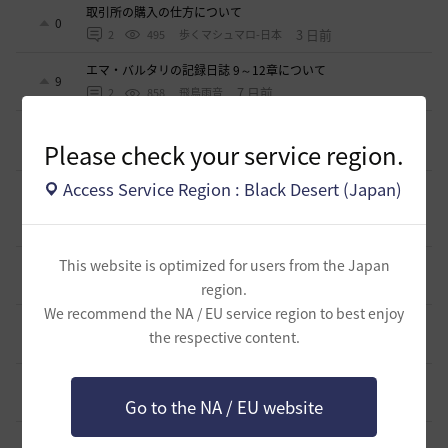
取引所の購入の仕方について
0
3 日前
2
495
歩くマシュマロ-日本
エマ・バルタリの記録日誌 9～12章について
9
7 日前
2
858
飛鳥雨音
止まらない超高速成長、HYPERBOOST
0
Please check your service region.
8 日前
0
1K
黒い砂漠
Access Service Region : Black Desert (Japan)
【ギルド名声】2026ハイデル宴会スクショ【どうなる？】
（2026年ギルド名声アプデリンク追記）
4
2026.07.27
0
885
セルベリア
This website is optimized for users from the Japan
「怪しい袋」
1
2026.07.24
0
1K
ノウワン
region.
We recommend the NA / EU service region to best enjoy
波に乗って流れ着いた宝の地図の場所
2
the respective content.
2026.07.24
2
937
倉庫の
週間イベントについて
1
2026.07.24
1
803
マサ
Go to the NA / EU website
ベテラン＆ルーキー クーポン配布