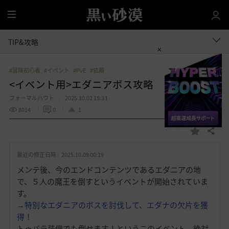
全
体
TIP&攻略
#冒険初心者
#イベント
#PvE
#依頼
<イベント用>エダニアボス攻略
フォーマルハウト
2025.10.02 15:33
8014
0
1
共有する
お
気
最近の修正日時 :
2025.10.09 00:19
に
入
メンテ後、今のエンドコンテンツであるエダニアの地
り
で、５人の魔王を倒すというイベントが開始されていま
す。
→
特別なエダニアのボスを討伐して、エダナの欠片を獲
得！
トゥバラ装備でも倒せます！というこのイベント。絶対