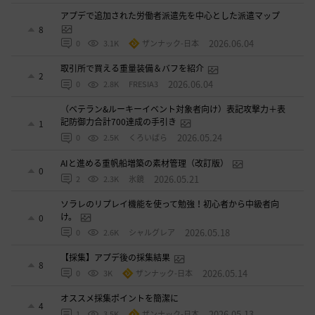
アプデで追加された労働者派遣先を中心とした派遣マップ
8
2026.06.04
0
3.1K
ザンナック-日本
取引所で買える重量装備＆バフを紹介
2
2026.06.04
0
2.8K
FRESIA3
（ベテラン&ルーキーイベント対象者向け）表記攻撃力＋表
記防御力合計700達成の手引き
1
2026.05.24
0
2.5K
くろいばら
AIと進める重帆船増築の素材管理（改訂版）
0
2026.05.21
2
2.3K
氷鏡
ソラレのリプレイ機能を使って勉強！初心者から中級者向
け。
0
2026.05.18
0
2.6K
シャルグレア
【採集】アプデ後の採集結果
8
2026.05.14
0
3K
ザンナック-日本
オススメ採集ポイントを簡潔に
4
2026.05.13
1
3.5K
ザンナック-日本