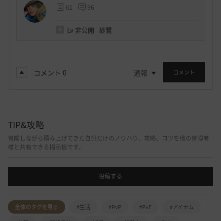
61
96
Lv
非公開
砂鷺
コメント
0
通報
コメント
TIP&攻略
冒険しながら積み上げてきた自分だけのノウハウ、攻略、コツを他の冒険者
様と共有できる掲示板です。
投稿する
全体のタグを見る
#生活
#PvP
#PvE
#アイテム