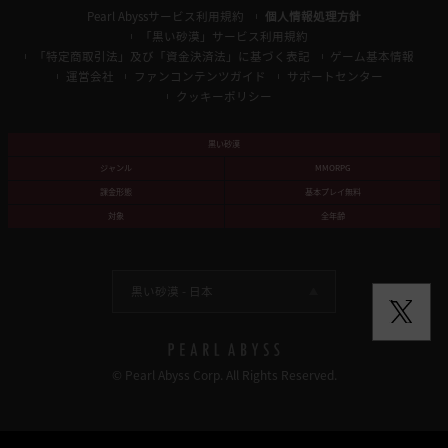
Pearl Abyssサービス利用規約
個人情報処理方針
「黒い砂漠」サービス利用規約
「特定商取引法」及び「資金決済法」に基づく表記
ゲーム基本情報
運営会社
ファンコンテンツガイド
サポートセンター
クッキーポリシー
黒い砂漠
ジャンル
MMORPG
課金形態
基本プレイ無料
対象
全年齢
黒い砂漠 -
日本
© Pearl Abyss Corp. All Rights Reserved.