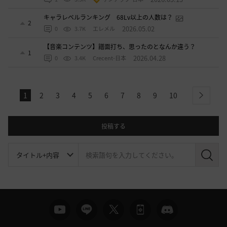
キャラレベルランキング 68Lv以上の人数は？
2
2026.05.02
0
3.7K
エレメル
【音楽コンテンツ】譜面打ち、思ったのとなんか違う？
1
2026.04.28
0
3.4K
Crecent-日本
1
2
3
4
5
6
7
8
9
10
next
投稿する
検
索