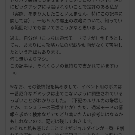
にピックアップには選ばれないことで定評のある私が
（実際、あまり大したこといえません、特にこの記事に
関しては）、一応５人の魔王の攻略について、知ってい
る範囲だけでも書いておこうかなと思いました。
過去、自分が（こっちは通常モードですが）倒そうとし
ても、あまりにも攻略方法の記載や動画がなくて苦労し
たという経緯もあります。
何も無いよりマシ。
この記事は、それくらいの気持ちで書かれています(o_
_)o
※なお、その後情報を集めまして、イベント用のボスは
一番厄介なギミックは出てこないように調整されている
っぽいことがわかりました。（下記のルサルカの塔壊し
とか、エンスラーの玉壊すとか）ただ、通常モードの情
報を求めて検索などでたどり着いた人の参考にはなるか
もしれないので、記述は残しておきます。
※それと私も感じたことですがジョルダインが一番HP削
れるの遅かったので、彼が最初でここよりもっと強い？