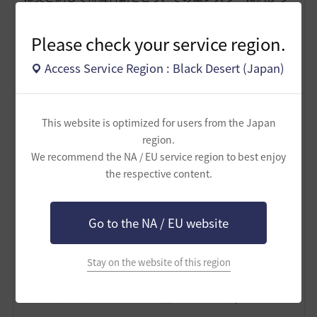
て周辺の４つの塔から玉がゆっくり近づいてくる、とい
うものがあります。この玉は攻撃を当てるか、自分の体
Please check your service region.
を当てる、体当たりすることで消せます（当たってもダ
メージはないです）。４つが小さな時間差でやってくる
Access Service Region : Black Desert (Japan)
ので大変ですが、慣れで……。失敗し続けると全体即死
攻撃がきます。成功するとエンスラーが気絶状態になり
ます。２つくらいミスしても他を成功させれば大丈夫な
This website is optimized for users from the Japan
ので、落ち着いて頑張る感じ。
region.
また第２フェーズで部下の影たちが何度も現れる場合、
We recommend the NA / EU service region to best enjoy
四方の（上の玉が飛んでくるところと同じ）塔のような
the respective content.
ところに、影がそれぞれ１体潜んでいるので、それを４
箇所すべて倒せばギミッククリアです。
第２フェーズでは、エンスラーは飛んでいる時間が長
Go to the NA / EU website
く、どんなに地面すれすれに降りてきても飛んでいる状
態ではダメージは与えられません。地道に避けつつ機会
Stay on the website of this region
を待つことが必要になります。
細かなギミックは山程あるのですが、攻略として気にし
なければいけないのはこの３点だと思います。