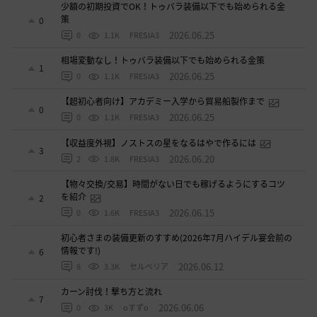
少額の初期投資でOK！トゥバラ装備以下でも始められる金
策
0
2026.06.25
0
1.1K
FRESIA3
相場変動なし！トゥバラ装備以下でも始められる金策
1
2026.06.25
0
1.1K
FRESIA3
【超初心者向け】アカデミー入学から貿易船製作まで
0
2026.06.25
0
1.1K
FRESIA3
【収益度外視】ノストスの星をなるはやで作るには
3
2026.06.20
2
1.8K
FRESIA3
【物々交換/交易】時間がない日でも稼げるようにするコツ
を紹介
2
2026.06.15
0
1.6K
FRESIA3
初心者さまの装備更新のすすめ(2026年7月ハイデル宴会前の
情報です!)
6
2026.06.12
8
3.3K
セルベリア
カーン討伐！撃ち方と流れ
7
2026.06.06
0
3K
oすずo