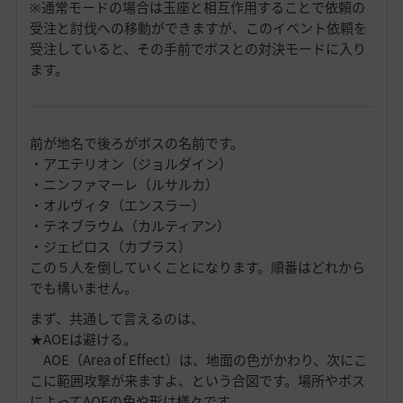
※通常モードの場合は玉座と相互作用することで依頼の
受注と討伐への移動ができますが、このイベント依頼を
受注していると、その手前でボスとの対決モードに入り
ます。
前が地名で後ろがボスの名前です。
・アエテリオン（ジョルダイン）
・ニンファマーレ（ルサルカ）
・オルヴィタ（エンスラー）
・テネブラウム（カルティアン）
・ジェピロス（カプラス）
この５人を倒していくことになります。順番はどれから
でも構いません。
まず、共通して言えるのは、
★AOEは避ける。
AOE（Area of Effect）は、地面の色がかわり、次にこ
こに範囲攻撃が来ますよ、という合図です。場所やボス
によってAOEの色や形は様々です。