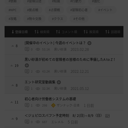
#依頼
#冒険日誌
#知識
#行動力
#強化
#NPC
#拠点戦
#占領戦
#冒険初心者
#イベント
#攻略
#物々交換
#クラス
#その他
登録日順
検索順
コメント順
推奨順
話題順
[開催中のイベント] 今週のイベントは？
8
2023.02.28
0
53.1K
黒い砂漠
黒い砂漠が初めての冒険者の皆様のために準備したA to Z！
19
2022.12.21
2
43.2K
黒い砂漠
エント研究室動画集
8
2021.05.12
1
32.3K
黒い砂漠
初心者向け労働者システムの基礎
11
1 日前
1
298
ザンナック-日本
＜ジェピロスバフ＞予定時刻 8/ 2(日)～8/9（日）
9
5 日前
0
687
エレメル