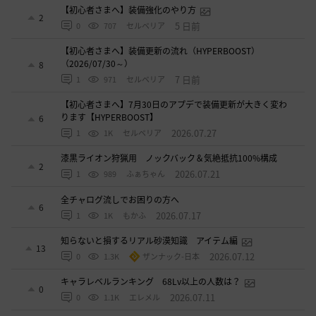
【初心者さまへ】装備強化のやり方
2
5 日前
0
707
セルベリア
【初心者さまへ】装備更新の流れ（HYPERBOOST）
（2026/07/30～）
8
7 日前
1
971
セルベリア
【初心者さまへ】7月30日のアプデで装備更新が大きく変わ
ります【HYPERBOOST】
6
2026.07.27
1
1K
セルベリア
漆黒ライオン狩猟用 ノックバック＆気絶抵抗100%構成
2
2026.07.21
1
989
ふぁちゃん
全チャログ流しでお困りの方へ
6
2026.07.17
1
1K
もかふ
知らないと損するリアル砂漠知識 アイテム編
13
2026.07.12
0
1.3K
ザンナック-日本
キャラレベルランキング 68Lv以上の人数は？
0
2026.07.11
0
1.1K
エレメル