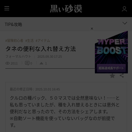
全
体
TIP&攻略
#冒険初心者
#生活
#アイテム
タネの便利な入れ替え方法
フォーマルハウト
2025.09.30 17:25
2011
0
1
共有する
お
気
最近の修正日時 :
2025.10.01 16:45
に
入
クルロの種バック、５０マスでは全然意味ない！……と
り
私も思っていましたが、種を入れ替えるときには意外と
便利だなと思ったので、その方法をシェアします。
※自動ソート機能を使っていないバッグなのが前提で
す。