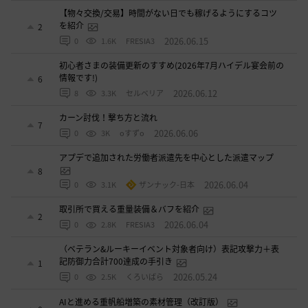
【物々交換/交易】時間がない日でも稼げるようにするコツ
を紹介
2
2026.06.15
0
1.6K
FRESIA3
初心者さまの装備更新のすすめ(2026年7月ハイデル宴会前の
情報です!)
6
2026.06.12
8
3.3K
セルベリア
カーン討伐！撃ち方と流れ
7
2026.06.06
0
3K
oすずo
アプデで追加された労働者派遣先を中心とした派遣マップ
8
2026.06.04
0
3.1K
ザンナック-日本
取引所で買える重量装備＆バフを紹介
2
2026.06.04
0
2.8K
FRESIA3
（ベテラン&ルーキーイベント対象者向け）表記攻撃力＋表
記防御力合計700達成の手引き
1
2026.05.24
0
2.5K
くろいばら
AIと進める重帆船増築の素材管理（改訂版）