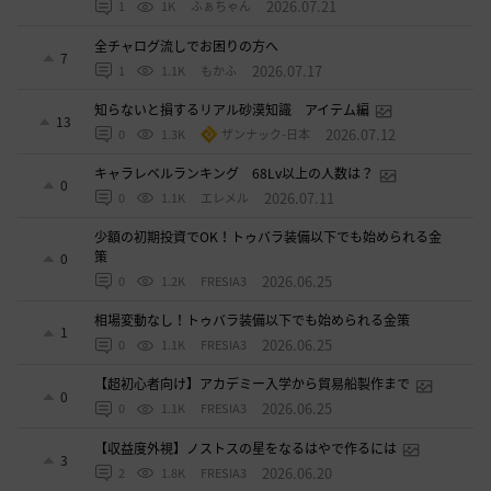
2026.07.21
1
1K
ふぁちゃん
全チャログ流しでお困りの方へ
7
2026.07.17
1
1.1K
もかふ
知らないと損するリアル砂漠知識 アイテム編
13
2026.07.12
0
1.3K
ザンナック-日本
キャラレベルランキング 68Lv以上の人数は？
0
2026.07.11
0
1.1K
エレメル
少額の初期投資でOK！トゥバラ装備以下でも始められる金
策
0
2026.06.25
0
1.2K
FRESIA3
相場変動なし！トゥバラ装備以下でも始められる金策
1
2026.06.25
0
1.1K
FRESIA3
【超初心者向け】アカデミー入学から貿易船製作まで
0
2026.06.25
0
1.1K
FRESIA3
【収益度外視】ノストスの星をなるはやで作るには
3
2026.06.20
2
1.8K
FRESIA3