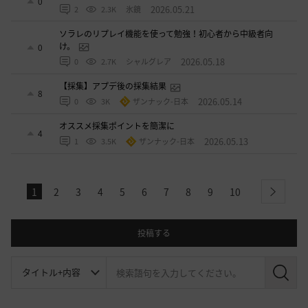
0
2026.05.21
2
2.3K
氷鏡
ソラレのリプレイ機能を使って勉強！初心者から中級者向
け。
0
2026.05.18
0
2.7K
シャルグレア
【採集】アプデ後の採集結果
8
2026.05.14
0
3K
ザンナック-日本
オススメ採集ポイントを簡潔に
4
2026.05.13
1
3.5K
ザンナック-日本
1
2
3
4
5
6
7
8
9
10
next
投稿する
検
索