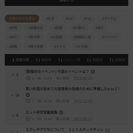
投稿する
全体のタグを見る
#生活
#PvP
#PvE
#アイテム
#依頼
#冒険日誌
#知識
#行動力
#強化
#NPC
#拠点戦
#占領戦
#冒険初心者
#イベント
#攻略
#物々交換
#クラス
#その他
登録日順
検索順
コメント順
推奨順
話題順
[開催中のイベント] 今週のイベントは？
8
2023.02.28
0
53.2K
黒い砂漠
黒い砂漠が初めての冒険者の皆様のために準備したA to Z！
19
2022.12.21
2
43.3K
黒い砂漠
エント研究室動画集
8
2021.05.12
1
32.4K
黒い砂漠
エクレタアクセについて ３１５スタックチャレ
1