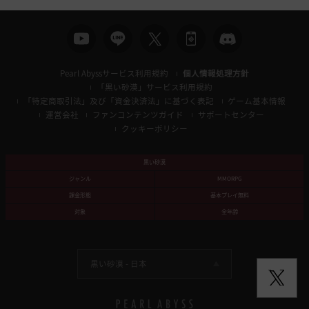
Pearl Abyssサービス利用規約
個人情報処理方針
「黒い砂漠」サービス利用規約
「特定商取引法」及び「資金決済法」に基づく表記
ゲーム基本情報
運営会社
ファンコンテンツガイド
サポートセンター
クッキーポリシー
黒い砂漠
ジャンル
MMORPG
課金形態
基本プレイ無料
対象
全年齢
黒い砂漠 -
日本