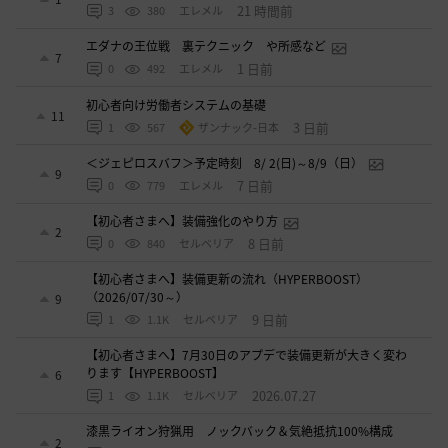
21 時間前
3
380
エレメル
エダナの王位戦 裏テクニック や所感など
7
1 日前
0
492
エレメル
初心者向け労働者システムの基礎
11
3 日前
1
567
ザンナック-日本
＜ジェピロスバフ＞予定時刻 8/ 2(日)～8/9（日）
9
7 日前
0
779
エレメル
【初心者さまへ】装備強化のやり方
2
8 日前
0
840
セルベリア
【初心者さまへ】装備更新の流れ（HYPERBOOST）
（2026/07/30～）
9
9 日前
1
1.1K
セルベリア
【初心者さまへ】7月30日のアプデで装備更新が大きく変わ
ります【HYPERBOOST】
6
2026.07.27
1
1.1K
セルベリア
漆黒ライオン狩猟用 ノックバック＆気絶抵抗100%構成
2