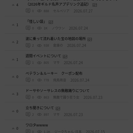
（2026年ギルド名声アプデリンク追記）
4
2026.07.27
0
888
セルベリア
「怪しい袋」
1
2026.07.24
0
1K
ノウワン
波に乗って流れ着いた宝の地図の場所
2
2026.07.24
2
938
倉庫の
週間イベントについて
1
2026.07.24
1
805
マサ
ベテラン＆ルーキー クーポン配布
0
2026.07.24
0
778
飛鳥雨音
ドーサやソーサレスの無敵踊りについて
3
2026.07.23
0
863
無敵で踊り狂う女
立ち聞きについて
0
2026.07.23
2
897
マサ
ワロタwwww
0
2026.07.15
0
1.1K
ジークちゃん-日本