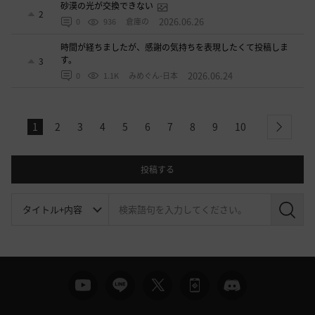
砂漠の光が交換できない
2
2026.06.26
0
936
倉庫の
時間が経ちましたが、感謝の気持ちを表現したくて投稿しま
す。
3
2026.06.24
0
1.1K
みめぐん-日本
1
2
3
4
5
6
7
8
9
10
next
投稿する
検
索