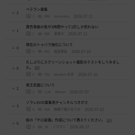
ベテラン募集
2
2026.07.11
2
896
sunanana
黄色等級の魚が3時間やって1匹しか釣れない
1
2026.07.11
1
985
倉庫の
現在のトゥバラ強化について
0
2026.07.10
4
952
福音使徒
久しぶりにスクリーンショット撮影のテストをしてみまし
た。
0
2026.07.10
0
762
shodori-日本
君王武器について
2
2026.07.07
2
1.2K
Renon
ソラレEVの募集用チャンネルつきがさ
3
2026.07.02
0
938
無敵で踊り狂う女
船の「チロ装備」作成について教えてください。
0
2026.06.27
3
1K
ノウワン