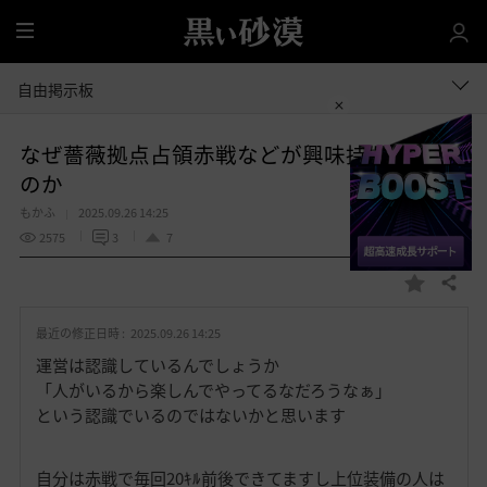
全
体
自由掲示板
なぜ薔薇拠点占領赤戦などが興味持たれない
のか
もかふ
2025.09.26 14:25
2575
3
7
共有する
お
気
最近の修正日時 :
2025.09.26 14:25
に
入
運営は認識しているんでしょうか
り
「人がいるから楽しんでやってるなだろうなぁ」
という認識でいるのではないかと思います
自分は赤戦で毎回20ｷﾙ前後できてますし上位装備の人は