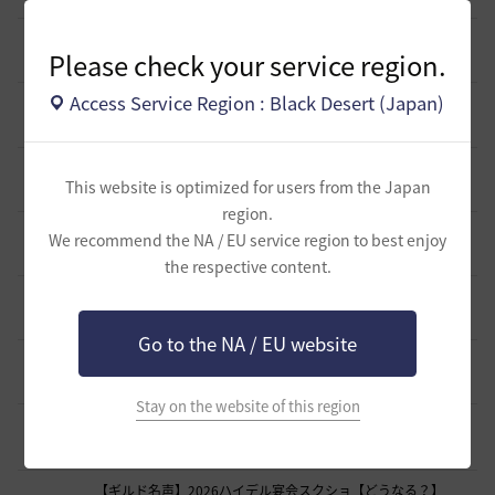
キャラの肖像画を撮ると縦長になってしまう
1
Please check your service region.
1 日前
0
505
無敵で踊り狂う女
Access Service Region : Black Desert (Japan)
デヴォレカアクセサリーの使い道
0
2 日前
0
527
tanupon
そんなこと知ってらぁ…なこと？
1
This website is optimized for users from the Japan
3 日前
0
441
ノウワン
region.
ミルの木遺跡(狩場)への行き方について
We recommend the NA / EU service region to best enjoy
0
3 日前
0
491
威璃亜-日本
the respective content.
取引所の購入の仕方について
0
3 日前
2
516
歩くマシュマロ-日本
Go to the NA / EU website
エマ・バルタリの記録日誌 9～12章について
9
7 日前
2
877
飛鳥雨音
Stay on the website of this region
止まらない超高速成長、HYPERBOOST
0
9 日前
0
1.1K
黒い砂漠
【ギルド名声】2026ハイデル宴会スクショ【どうなる？】