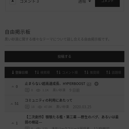
コメント
3
通報
コメント
自由掲示板
黒い砂漠に関する様々なテーマについて話し合える自由掲示板です。
投稿する
登録日順
検索順
コメント順
推奨順
話題順
止まらない超高速成長、HYPERBOOST
0
9 日前
0
1.1K
黒い砂漠
コミュニティの利用にあたって
51
2020.03.25
18
47.8K
黒い砂漠
【二次創作】顎顎たる檻・第三幕 ―野生のバグ、あるいは最
弱の検証―
1
12 時間前
0
170
浅井ジークフリード配信者