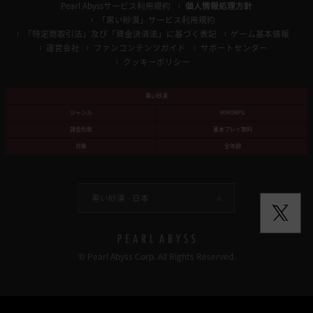
Pearl Abyssサービス利用規約
個人情報処理方針
「黒い砂漠」サービス利用規約
「特定商取引法」及び「資金決済法」に基づく表記
ゲーム基本情報
運営会社
ファンコンテンツガイド
サポートセンター
クッキーポリシー
黒い砂漠
ジャンル
MMORPG
課金形態
基本プレイ無料
対象
全年齢
黒い砂漠 -
日本
© Pearl Abyss Corp. All Rights Reserved.