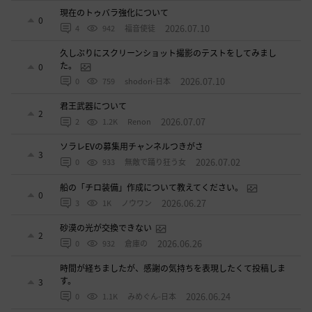
現在のトゥバラ強化について
0
2026.07.10
4
942
福音使徒
久しぶりにスクリーンショット撮影のテストをしてみまし
た。
0
2026.07.10
0
759
shodori-日本
君王武器について
2
2026.07.07
2
1.2K
Renon
ソラレEVの募集用チャンネルつきがさ
3
2026.07.02
0
933
無敵で踊り狂う女
船の「チロ装備」作成について教えてください。
0
2026.06.27
3
1K
ノウワン
砂漠の光が交換できない
2
2026.06.26
0
932
倉庫の
時間が経ちましたが、感謝の気持ちを表現したくて投稿しま
す。
3
2026.06.24
0
1.1K
みめぐん-日本