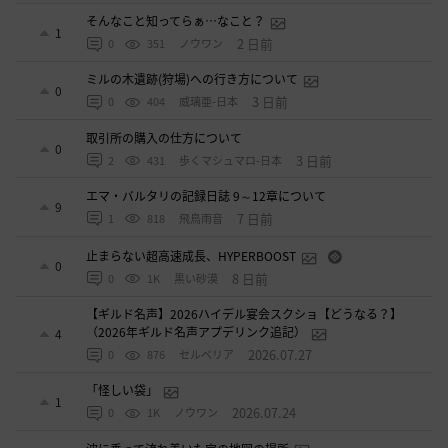
そんなこと知ってらぁ…なこと？
1
2 日前
0
351
ノウワン
ミルの木遺跡(狩場)への行き方について
0
3 日前
0
404
威璃亜-日本
取引所の購入の仕方について
0
3 日前
2
431
歩くマシュマロ-日本
エマ・バルタリの記録日誌 9～12章について
9
7 日前
1
818
飛鳥雨音
止まらない超高速成長、HYPERBOOST
0
8 日前
0
1K
黒い砂漠
【ギルド名声】2026ハイデル宴会スクショ【どうなる？】
（2026年ギルド名声アプデリンク追記）
4
2026.07.27
0
876
セルベリア
「怪しい袋」
1
2026.07.24
0
1K
ノウワン