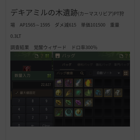
デキアミルの木遺跡
(カーマスリビア)PT狩
場 AP1565～1595 ダメ減615 単価101500 重量
0.3LT
調査結果 覚醒ウィザード ドロ率300％