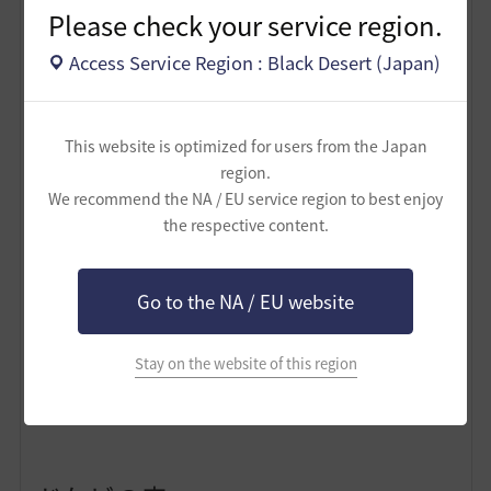
Please check your service region.
Access Service Region : Black Desert (Japan)
This website is optimized for users from the Japan
region.
We recommend the NA / EU service region to best enjoy
the respective content.
Go to the NA / EU website
スクロ2段アグリス ゴミ15367個 1,808,695,900シルバ
ー 重量4610.1LT
消費アグリス 24188 風景画はPT狩場のため使用不
Stay on the website of this region
可。