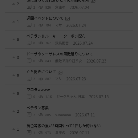
波に乗って流れ着いた宝の地図の場所
2
2026.07.24
2
926
倉庫の
週間イベントについて
1
2026.07.24
1
794
マサ
ベテラン＆ルーキー クーポン配布
0
2026.07.24
0
767
飛鳥雨音
ドーサやソーサレスの無敵踊りについて
3
2026.07.23
0
843
無敵で踊り狂う女
立ち聞きについて
0
2026.07.23
2
887
マサ
ワロタwwww
0
2026.07.15
0
1.1K
ジークちゃん-日本
ベテラン募集
2
2026.07.11
2
885
sunanana
黄色等級の魚が3時間やって1匹しか釣れない
1
2026.07.11
1
973
倉庫の