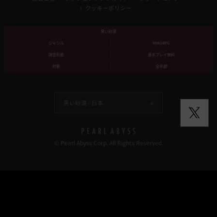
クッキーポリシー
黒い砂漠
ジャンル
MMORPG
課金形態
基本プレイ無料
対象
全年齢
黒い砂漠 -
日本
© Pearl Abyss Corp. All Rights Reserved.