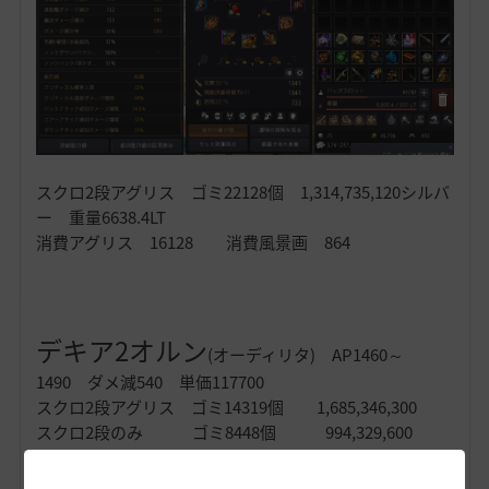
スクロ2段アグリス ゴミ22128個 1,314,735,120シルバ
ー 重量6638.4LT
消費アグリス 16128 消費風景画 864
デキア2オルン
(オーディリタ) AP1460～
1490 ダメ減540 単価117700
スクロ2段アグリス ゴミ14319個 1,685,346,300
スクロ2段のみ ゴミ8448個 994,329,600
調査結果 覚醒ウィザード ドロ率320％