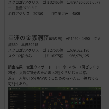
スクロ2段アグリス ゴミ32465個 1,479,430,050シルバ
ー 重量9739.5LT
消費アグリス 20750 消費風景画 4509
幸運の金豚洞窟
(朝の国) AP1460～1490 ダメ
減660 単価59415
スクロ2段アグリス ゴミ27586個 1,639,022,190
スクロ2段のみ ゴミ16275個 966,979,125
調査結果 覚醒ウィザード ドロ率320％ 1周ざっくり
25分、入場CT5分のためまぁ2週ぐらいじゃね感。
追記 入場CT5分も含めてるためめちゃんこ下振れてる
可能性あり。