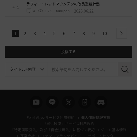
ラフィー・レッドマウンテンの改良型羅針盤
1
2026.06.22
4
1.2K
tanupon
1
2
3
4
5
6
7
8
9
10
next
投稿する
検
索
Pearl Abyssサービス利用規約
個人情報処理方針
「黒い砂漠」サービス利用規約
「特定商取引法」及び「資金決済法」に基づく表記
ゲーム基本情報
運営会社
ファンコンテンツガイド
サポートセンター