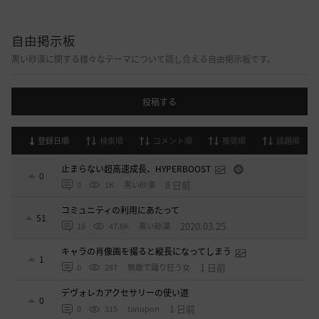
自由掲示板
黒い砂漠に関する様々なテーマについて話し合える自由掲示板です。
投稿する
登録日順
検索順
コメント順
推奨順
話題順
止まらない超高速成長、HYPERBOOST
0
8 日前
0
1K
黒い砂漠
コミュニティの利用にあたって
51
2020.03.25
18
47.8K
黒い砂漠
キャラの肖像画を撮ると縦長になってしまう
1
1 日前
0
287
無敵で踊り狂う女
デヴォレカアクセサリーの使い道
0
1 日前
0
315
tanupon