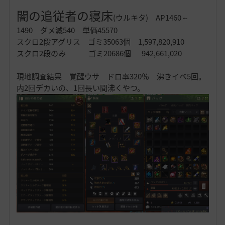
闇の追従者の寝床
(ウルキタ) AP1460～
1490 ダメ減540 単価45570
スクロ2段アグリス ゴミ35063個 1,597,820,910
スクロ2段のみ ゴミ20686個 942,661,020
現地調査結果 覚醒ウサ ドロ率320％ 沸きイベ5回。
内2回デカいの、1回長い間沸くやつ。