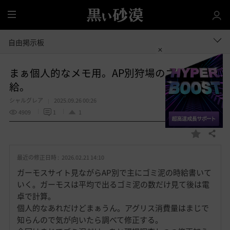
全
体
自由掲示板
まぁ個人的なメモ用。AP別狩場のゴミ泥時
給。
シャルグレア
2025.09.26 00:26
4909
1
1
共有する
お
気
最近の修正日時 :
2026.02.21 14:10
に
入
ガーモスサイト見ながらAP別で主にゴミ泥の時給書いて
り
いく。ガーモスは平均で出るゴミ泥の数だけ見て後は電
卓で計算。
個人的なあれだけどまぁうん。アグリス消費量はまじで
知らんので気が向いたら調べて修正する。