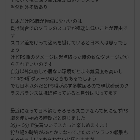
当然例外多数あり
日本だけPS職が極端に少ないのは
負け試合でのソラレのスコアが極端に低いことが理由で
す
スコア差だけみて迷惑を掛けていると日本人は思うでし
ょう
けどPS職のダメージは起点取った時の致命ダメージだか
らそれでいいのです
自分以外無敵しか居ない環境だとまあ難易度も高いし
CC0の4桁ダメージのときもあるでしょう
でも日本以外だとPS職が必ず多数居るので現状砂漠のク
ラスバランスはほぼ整っていると自分は思ってます
最近になって日本鯖もそろそろスコアなんて気にせずPS
職を使い始める時期だと感じました
3分～5分で決着ついてスカっと楽しめますよ！
狩り場の時給が3Gとかになってきたのでソラレの報酬も
そろそろ上げてもらわないと困りますが