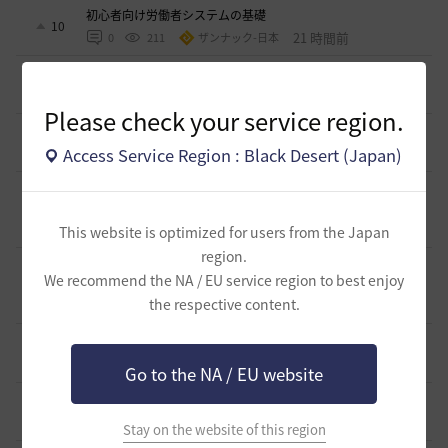
初心者向け労働者システムの基礎
10
21 時間前
0
211
ザンナック-日本
＜ジェピロスバフ＞予定時刻 8/ 2(日)～8/9（日）
9
4 日前
0
678
エレメル
Please check your service region.
【初心者さまへ】装備強化のやり方
2
Access Service Region : Black Desert (Japan)
5 日前
0
688
セルベリア
【初心者さまへ】装備更新の流れ（HYPERBOOST）
（2026/07/30～）
7
6 日前
1
930
セルベリア
This website is optimized for users from the Japan
region.
【初心者さまへ】7月30日のアプデで装備更新が大きく変わ
We recommend the NA / EU service region to best enjoy
ります【HYPERBOOST】
6
the respective content.
2026.07.27
1
1K
セルベリア
漆黒ライオン狩猟用 ノックバック＆気絶抵抗100%構成
2
2026.07.21
1
987
ふぁちゃん
Go to the NA / EU website
全チャログ流しでお困りの方へ
6
2026.07.17
1
1K
もかふ
Stay on the website of this region