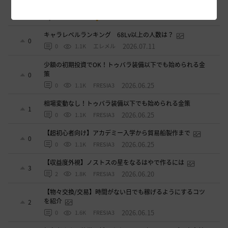
知らないと損するリアル砂漠知識 アイテム編
13
2026.07.12
0
1.3K
ザンナック-日本
キャラレベルランキング 68Lv以上の人数は？
0
2026.07.11
0
1.1K
エレメル
少額の初期投資でOK！トゥバラ装備以下でも始められる金
策
0
2026.06.25
0
1.1K
FRESIA3
相場変動なし！トゥバラ装備以下でも始められる金策
1
2026.06.25
0
1.1K
FRESIA3
【超初心者向け】アカデミー入学から貿易船製作まで
0
2026.06.25
0
1.1K
FRESIA3
【収益度外視】ノストスの星をなるはやで作るには
3
2026.06.20
2
1.8K
FRESIA3
【物々交換/交易】時間がない日でも稼げるようにするコツ
を紹介
2
2026.06.15
0
1.6K
FRESIA3