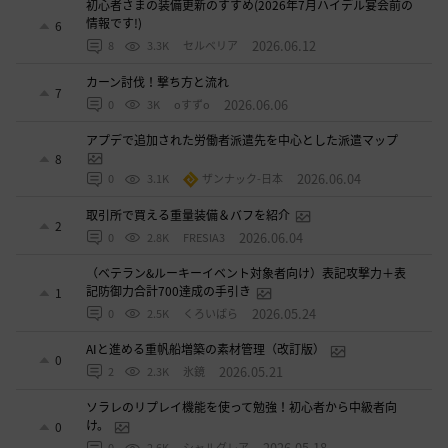
初心者さまの装備更新のすすめ(2026年7月ハイデル宴会前の
情報です!)
6
2026.06.12
8
3.3K
セルベリア
カーン討伐！撃ち方と流れ
7
2026.06.06
0
3K
oすずo
アプデで追加された労働者派遣先を中心とした派遣マップ
8
2026.06.04
0
3.1K
ザンナック-日本
取引所で買える重量装備＆バフを紹介
2
2026.06.04
0
2.8K
FRESIA3
（ベテラン&ルーキーイベント対象者向け）表記攻撃力＋表
記防御力合計700達成の手引き
1
2026.05.24
0
2.5K
くろいばら
AIと進める重帆船増築の素材管理（改訂版）
0
2026.05.21
2
2.3K
氷鏡
ソラレのリプレイ機能を使って勉強！初心者から中級者向
け。
0
2026.05.18
0
2.6K
シャルグレア