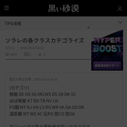
全
体
TIP&攻略
ソラレの各クラスカテゴライズ
もかふ
2025.09.24 16:12
2839
5
2
共有する
お
気
最近の修正日時 :
2025.09.24 16:15
に
入
(カテゴリ)
り
無敵 DE HS SG MG WS DS SR DK SC
ほぼ無敵 KT BD TB NV LN
PS職 MT NJ KN LS RG WR VK GA GD DR
遠距離 WT WZ AC 伝RG 覚CO 覚GA
下にいくほど狙う優先度が高いクラスです