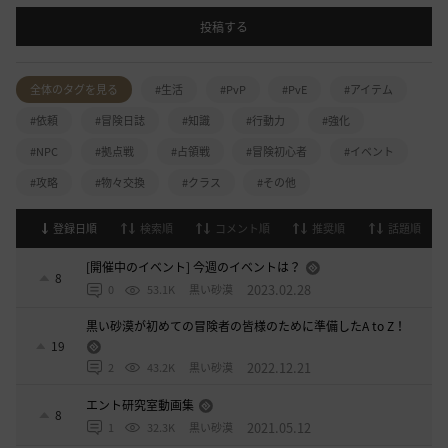
投稿する
全体のタグを見る
#生活
#PvP
#PvE
#アイテム
#依頼
#冒険日誌
#知識
#行動力
#強化
#NPC
#拠点戦
#占領戦
#冒険初心者
#イベント
#攻略
#物々交換
#クラス
#その他
登録日順
検索順
コメント順
推奨順
話題順
[開催中のイベント] 今週のイベントは？
8
2023.02.28
0
53.1K
黒い砂漠
黒い砂漠が初めての冒険者の皆様のために準備したA to Z！
19
2022.12.21
2
43.2K
黒い砂漠
エント研究室動画集
8
2021.05.12
1
32.3K
黒い砂漠