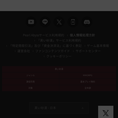
索
Pearl Abyssサービス利用規約
個人情報処理方針
「黒い砂漠」サービス利用規約
「特定商取引法」及び「資金決済法」に基づく表記
ゲーム基本情報
運営会社
ファンコンテンツガイド
サポートセンター
クッキーポリシー
黒い砂漠
ジャンル
MMORPG
課金形態
基本プレイ無料
対象
全年齢
黒い砂漠 -
日本