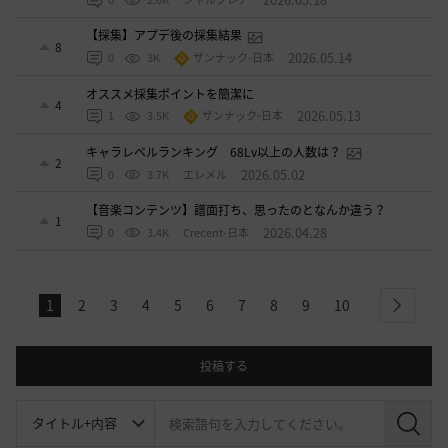
【採集】アプデ後の採集結果
8
2026.05.14
0
3K
ザンナック-日本
オススメ採集ポイントを簡潔に
4
2026.05.13
1
3.5K
ザンナック-日本
キャラレベルランキング 68Lv以上の人数は？
2
2026.05.02
0
3.7K
エレメル
【音楽コンテンツ】譜面打ち、思ったのとなんか違う？
1
2026.04.28
0
3.4K
Crecent-日本
1
2
3
4
5
6
7
8
9
10
next
投稿する
検