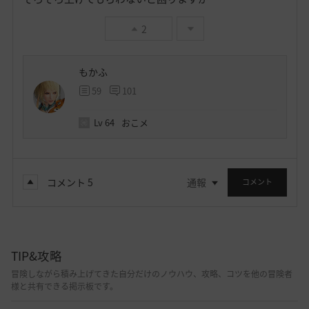
2
もかふ
59
101
Lv
64
おこメ
コメント
5
通報
コメント
TIP&攻略
冒険しながら積み上げてきた自分だけのノウハウ、攻略、コツを他の冒険者
様と共有できる掲示板です。