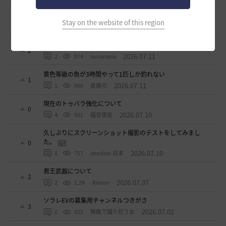
ワロタwwww
0
Stay on the website of this region
2026.07.15
0
1.1K
ジークちゃん-日本
ベテラン募集
2
2026.07.11
2
874
sunanana
黄色等級の魚が3時間やって1匹しか釣れない
1
2026.07.11
1
960
倉庫の
現在のトゥバラ強化について
0
2026.07.10
4
931
福音使徒
久しぶりにスクリーンショット撮影のテストをしてみまし
た。
0
2026.07.10
0
757
shodori-日本
君王武器について
2
2026.07.07
2
1.2K
Renon
ソラレEVの募集用チャンネルつきがさ
3
2026.07.02
0
922
無敵で踊り狂う女