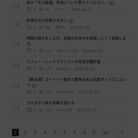
船の「チロ装備」作成について教えてください。
0
2026.06.27
3
1K
ノウワン
砂漠の光が交換できない
2
2026.06.26
0
928
倉庫の
時間が経ちましたが、感謝の気持ちを表現したくて投稿しま
す。
3
2026.06.24
0
1.1K
みめぐん-日本
ラフィー・レッドマウンテンの改良型羅針盤
1
2026.06.22
4
1.2K
tanupon
【解決済】ストーリー解放で獲得出来る武器ボックスについ
て
1
2026.06.14
2
2.2K
RiAUltifight
クログダル馬が攻撃を受ける
1
2026.06.11
2
3.1K
UKey-日本
1
2
3
4
5
6
7
8
9
10
next