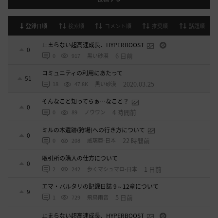
登録日順
検索順
コメント順
推奨順
話題順
止まらない超高速成長、HYPERBOOST
0
6 日前
0
917
黒い砂漠
コミュニティの利用にあたって
51
2020.03.25
18
47.8K
黒い砂漠
そんなこと知ってらぁ…なこと？
0
4 時間前
0
89
ノウワン
ミルの木遺跡(狩場)への行き方について
0
22 時間前
0
208
威璃亜-日本
取引所の購入の仕方について
0
1 日前
2
242
歩くマシュマロ-日本
エマ・バルタリの記録日誌 9～12章について
9
5 日前
1
729
飛鳥雨音
止まらない超高速成長、HYPERBOOST