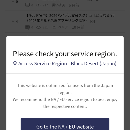
0
6 日前
0
917
黒い砂漠
【ギルド名声】2026ハイデル宴会スクショ【どうなる？】
（2026年ギルド名声アプデリンク追記）
4
10 日前
0
851
セルベリア
「怪しい袋」
1
2026.07.24
0
971
ノウワン
Please check your service region.
波に乗って流れ着いた宝の地図の場所
2
2026.07.24
2
890
倉庫の
Access Service Region : Black Desert (Japan)
週間イベントについて
1
2026.07.24
1
769
マサ
This website is optimized for users from the Japan
ベテラン＆ルーキー クーポン配布
0
region.
2026.07.24
0
738
飛鳥雨音
We recommend the NA / EU service region to best enjoy
ドーサやソーサレスの無敵踊りについて
the respective content.
3
2026.07.23
0
820
無敵で踊り狂う女
立ち聞きについて
0
Go to the NA / EU website
2026.07.23
2
864
マサ