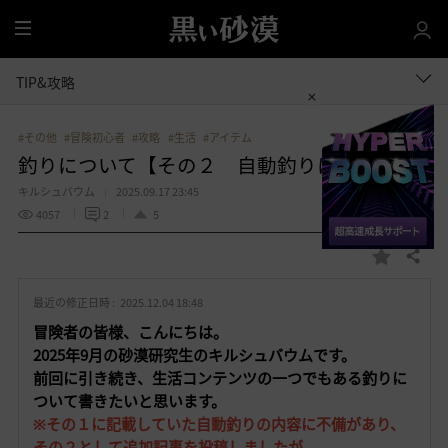
全
体
TIP&攻略
#その他
#冒険初心者
#攻略
#生活
#アイテム
釣りについて【その２ 自動釣りについて】
キルシュバウム
2025.09.17 23:45
4057
2
5
共有する
お
気
最近の修正日時 :
2025.12.04 18:48
に
入
冒険者の皆様、こんにちは。
り
2025年9月の砂漠研究生のキルシュバウムです。
前回に引き続き、生活コンテンツの一つでもある釣りに
ついて書きたいと思います。
※その１に記載していた自動釣りの内容に不備があり、
その２として追加記事を投稿しましたが、