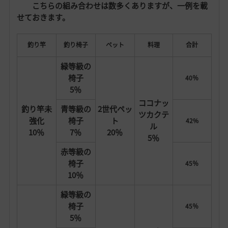
こちらの組み合わせは数多くありますが、一例を載
せておきます。
釣り竿
釣り椅子
ペット
料理
合計
緑等級の
椅子
40％
5％
ココナッ
釣り竿未
青等級の
2世代ペッ
ツカクテ
強化
椅子
ト
42%
ル
10％
7％
20％
5％
赤等級の
椅子
45％
10％
緑等級の
椅子
45％
5％