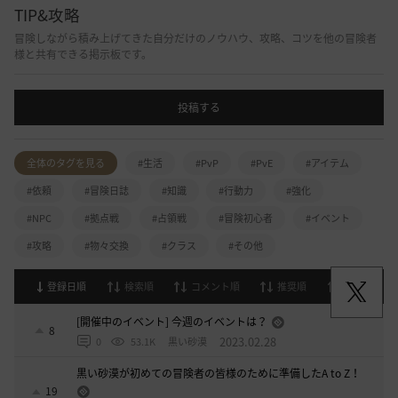
TIP&攻略
冒険しながら積み上げてきた自分だけのノウハウ、攻略、コツを他の冒険者
様と共有できる掲示板です。
投稿する
全体のタグを見る
#生活
#PvP
#PvE
#アイテム
#依頼
#冒険日誌
#知識
#行動力
#強化
#NPC
#拠点戦
#占領戦
#冒険初心者
#イベント
#攻略
#物々交換
#クラス
#その他
登録日順
検索順
コメント順
推奨順
話題順
[開催中のイベント] 今週のイベントは？
8
2023.02.28
0
53.1K
黒い砂漠
黒い砂漠が初めての冒険者の皆様のために準備したA to Z！
19