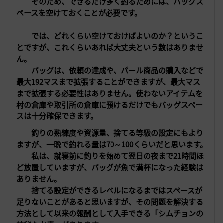
そのため、できるだけ多く釣るためには
、バッグス
ペースを空けておくことが必要です。
では、どれくらい空けておけばよいのか？というこ
とですが、これくらいあれば大丈夫という数はありませ
ん。
バッグは
、依頼の達成や、パール商品の購入などで
最大192マスまで拡張することができますが、最大マス
まで
拡張する必要性はありません。使わないアイテムを
村の倉庫や取引所の倉庫に預けるだけでもバッグスペー
スは十分確保できます。
釣りの熟練度や資源量、捨てる等級の設定にもより
ますが、一晩で釣れる量は70～100くらいだと思います。
私は、就寝前に釣りを始めて翌日の夜まで21時間ほ
ど放置していますが、バッグが
魚で満杯になった経験は
ありません。
捨てる設定ができるレベルになるまではスペースが
足りないことがあると思いますが、その問題を解決する
方法として以来の報酬として入手できる「シムチョンの