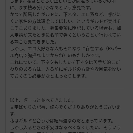
します。私はどちらが正しいとか間違っているかの前
に、まず棲み分けかなあという意見です。
かつて所属したギルドに、下ネタ、エロ系など、呼びに
くい家名の方は遠慮してほしい、というギルドが実はそ
こそこありました。募集要項に明記している場合も、加
入申請が来たときに名前で弾くということが行われてい
る場合も見てきました。
しかし、エロ大好きな人もそれなりに存在する（F3パー
ル商店で胸揺れますからね）のもたしかです。
これについて、下ネタもしたい / 下ネタは苦手だ的こだ
わりのある方は、入る前にギルドの方針や雰囲気を聞い
ておくのも必要かなと思ったりします。
以上、ざーっと並べてきました。
文字ばかりの記事、読んでくださりありがとうございま
す。
私はギルドと合うかは結局運なのだと思っています。
しかし入るときの不安はなるべくなくしたい、そういう