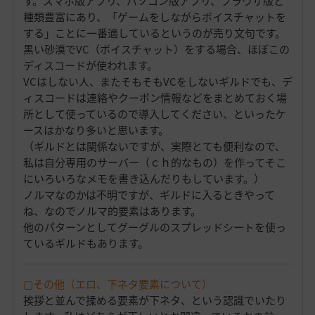
す。スマホ版アプリ、パソコン版アプリ、ブラウザ版と
種類豊富にあり、「ゲームをしながらボイスチャットを
する」ことに一番適しているというのが売り文句です。
黒い砂漠でVC（ボイスチャット）をする場合、ほぼこの
ディスコードが使われます。
VCはしない人、またそもそもVCをしないギルドでも、デ
ィスコードは連絡やクーポン情報などをまとめておく場
所として使っているので導入してください、といったケ
ースはかなり多いと思います。
（ギルドとは関係ないですが、実際とても便利なので、
私は自分専用のサーバー（ｃｈ的なもの）を作ってそこ
にいろいろなメモを書き込んだりもしています。）
ノルマなのかは不明ですが、ギルドに入るときやって
ね、なのでノルマ的要素はあります。
他のパターンとしてグーグルのスプレッドシートを使っ
ているギルドもあります。
▢その他（エロ、下ネタ要素について）
挨拶と並んで揉める要素が下ネタ、という認識でいたり