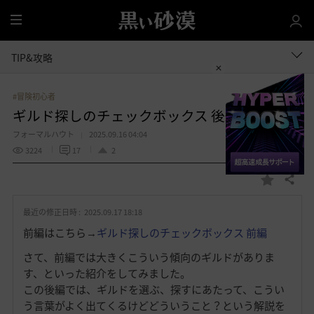
全
体
TIP&攻略
#冒険初心者
ギルド探しのチェックボックス 後編
フォーマルハウト
2025.09.16 04:04
3224
17
2
共有する
お
気
最近の修正日時 :
2025.09.17 18:18
に
入
前編はこちら→
ギルド探しのチェックボックス 前編
り
さて、前編では大きくこういう傾向のギルドがありま
す、といった紹介をしてみました。
この後編では、ギルドを選ぶ、探すにあたって、こうい
う言葉がよく出てくるけどどういうこと？という解説を