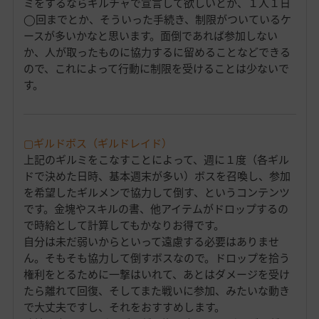
ミをするならギルチャで宣言して欲しいとか、１人１日
◯回までとか、そういった手続き、制限がついているケ
ースが多いかなと思います。面倒であれば参加しない
か、人が取ったものに協力するに留めることなどできる
ので、これによって行動に制限を受けることは少ないで
す。
▢ギルドボス（ギルドレイド）
上記のギルミをこなすことによって、週に１度（各ギル
ドで決めた日時、基本週末が多い）ボスを召喚し、参加
を希望したギルメンで協力して倒す、というコンテンツ
です。金塊やスキルの書、他アイテムがドロップするの
で時給として計算してもかなりお得です。
自分は未だ弱いからといって遠慮する必要はありませ
ん。そもそも協力して倒すボスなので。ドロップを拾う
権利をとるために一撃はいれて、あとはダメージを受け
たら離れて回復、そしてまた戦いに参加、みたいな動き
で大丈夫ですし、それをおすすめします。