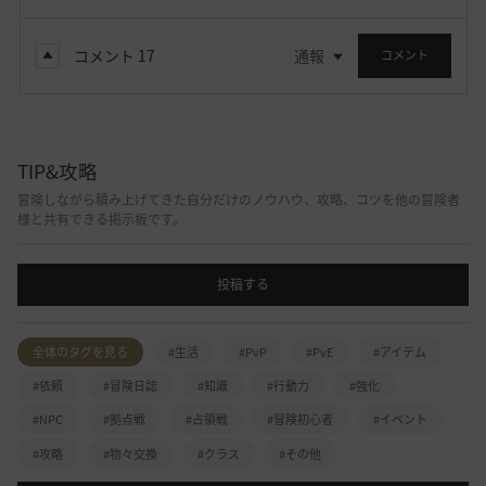
コメント
17
通報
コメント
TIP&攻略
冒険しながら積み上げてきた自分だけのノウハウ、攻略、コツを他の冒険者
様と共有できる掲示板です。
投稿する
全体のタグを見る
#生活
#PvP
#PvE
#アイテム
#依頼
#冒険日誌
#知識
#行動力
#強化
#NPC
#拠点戦
#占領戦
#冒険初心者
#イベント
#攻略
#物々交換
#クラス
#その他