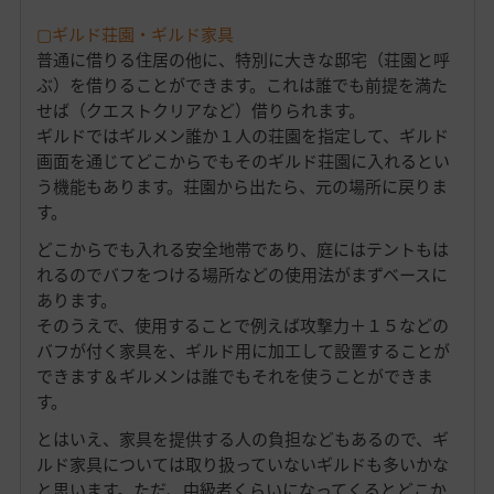
▢ギルド荘園・ギルド家具
普通に借りる住居の他に、特別に大きな邸宅（荘園と呼
ぶ）を借りることができます。これは誰でも前提を満た
せば（クエストクリアなど）借りられます。
ギルドではギルメン誰か１人の荘園を指定して、ギルド
画面を通じてどこからでもそのギルド荘園に入れるとい
う機能もあります。荘園から出たら、元の場所に戻りま
す。
どこからでも入れる安全地帯であり、庭にはテントもは
れるのでバフをつける場所などの使用法がまずベースに
あります。
そのうえで、使用することで例えば攻撃力＋１５などの
バフが付く家具を、ギルド用に加工して設置することが
できます＆ギルメンは誰でもそれを使うことができま
す。
とはいえ、家具を提供する人の負担などもあるので、ギ
ルド家具については取り扱っていないギルドも多いかな
と思います。ただ、中級者くらいになってくるとどこか