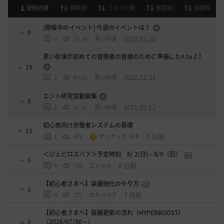
登録日順
検索順
コメント順
推奨順
話題順
[開催中のイベント] 今週のイベントは？
8
2023.02.28
0
53.1K
黒い砂漠
黒い砂漠が初めての冒険者の皆様のために準備したA to Z！
19
2022.12.21
2
43.2K
黒い砂漠
エント研究室動画集
8
2021.05.12
1
32.3K
黒い砂漠
初心者向け労働者システムの基礎
11
2 日前
1
422
ザンナック-日本
＜ジェピロスバフ＞予定時刻 8/ 2(日)～8/9（日）
9
6 日前
0
730
エレメル
【初心者さまへ】装備強化のやり方
2
7 日前
0
777
セルベリア
【初心者さまへ】装備更新の流れ（HYPERBOOST）
（2026/07/30～）
8