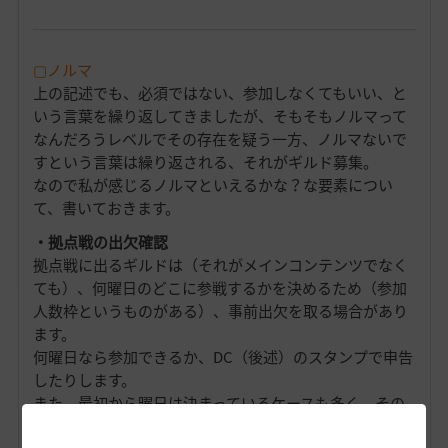
▢ノルマ
上の記述でも、必須ではない、参加しなくてもいい、と
いう言葉を繰り返してきましたが、そもそもノルマって
なんだろうレベルでその存在を疑う一方、ノルマないで
すという言葉は繰り返される、それがギルド募集。
なので私が感じるノルマといえるかな？な要素につい
て、書いておきます。
・拠点戦の出欠確認
拠点戦に出るギルドは（それがメインコンテンツでなく
ても）、何曜日のどこに参戦するかを決めるため（参加
人数枠というものがある）、事前出欠を取る場合があり
ます。
何曜日なら参加できるか、DC（後述）のスタンプで申告
したりします。
また、最初から曜日は決まっているケースも多く、その
曜日が自分の都合と重なっているかは事前にチェックお