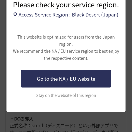
よび入ろうとしているギルドに伝えたほうがいいかもし
Please check your service region.
れません（日曜日は無理、など）
Access Service Region : Black Desert (Japan)
・挨拶の有無
黒い砂漠に限らず、結構問題になることも多い、ログイ
ン・ログアウト時の挨拶。
This website is optimized for users from the Japan
まず、黒い砂漠は放置コンテンツも多いので、他のゲー
region.
ムほど挨拶は重要視されていません。特にログアウト
（そのまま放置に移行するだけなので）。
We recommend the NA / EU service region to best enjoy
ただやっぱり、してほしいというギルドもありますし、
the respective content.
そこは一応チェックかもですね。
・ギルミ
Go to the NA / EU website
これは上でも書きましたが、ギルドミッションについて
は１日１０回の制限を分け合うために、決まり事がある
場合が多いです。１日１回かならずギルミをしろという
Stay on the website of this region
ケースは’（まず）ないですが、１日１人◯回まで、みた
いなことはあります。
・DCの導入
正式名称Discord（ディスコード）という外部アプリで