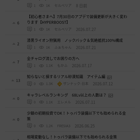
8 日前
1
1K
セルベリア
【初心者さまへ】7月30日のアプデで装備更新が大きく変わ
ります【HYPERBOOST】
6
2026.07.27
1
1K
セルベリア
漆黒ライオン狩猟用 ノックバック＆気絶抵抗100%構成
2
2026.07.21
1
1K
ふぁちゃん
全チャログ流しでお困りの方へ
7
2026.07.17
1
1.1K
もかふ
知らないと損するリアル砂漠知識 アイテム編
13
2026.07.12
0
1.3K
ザンナック-日本
キャラレベルランキング 68Lv以上の人数は？
0
2026.07.11
0
1.1K
エレメル
少額の初期投資でOK！トゥバラ装備以下でも始められる金
策
0
2026.06.25
0
1.2K
FRESIA3
相場変動なし！トゥバラ装備以下でも始められる金策