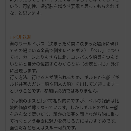
いう、可能性、選択肢を増やす要素と思ってもらえれば
な、と思います。
▢ベル送迎
海のワールドボス（決まった時間に決まった場所に現れ
てその場にいる全員で倒すレイドボス）「ベル」につい
ては、カーンよりもさらに北、コンパスや船員をつんで
いないと自分の位置すらわからない（砂漠と同じ）外洋
に出現します。
行く方法、行ける人が限られるため、ギルドから船（ギ
ルド共有のガレー船や個人の船）を出して送迎しますー
ということです。参加は必須ではありません。
今は他のボスと比べて相対的にですが、ベルの報酬は比
較的価値が薄くなっています。しかしギルドのガレー船
をみんなで漕いだり、誰かの演奏を聞きながら船に乗っ
て行くという要素に魅力を感じる方にはおすすめです。
面倒だなと思えばスルー可能です。