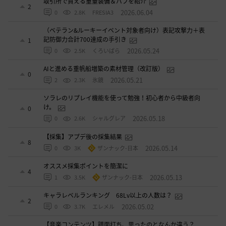
取引所で買える重量装備＆バフを紹介
2
2026.06.04
0
2.8K
FRESIA3
（ベテラン&ルーキーイベント対象者向け）表記攻撃力＋表
記防御力合計700達成の手引き
1
2026.05.24
0
2.5K
くろいばら
AIと進める重帆船増築の素材管理（改訂版）
0
2026.05.21
2
2.3K
氷鏡
ソラレのリプレイ機能を使って勉強！初心者から中級者向
け。
0
2026.05.18
0
2.6K
シャルグレア
【採集】アプデ後の採集結果
8
2026.05.14
0
3K
ザンナック-日本
オススメ採集ポイントを簡潔に
4
2026.05.13
1
3.5K
ザンナック-日本
キャラレベルランキング 68Lv以上の人数は？
2
2026.05.02
0
3.7K
エレメル
【音楽コンテンツ】譜面打ち、思ったのとなんか違う？