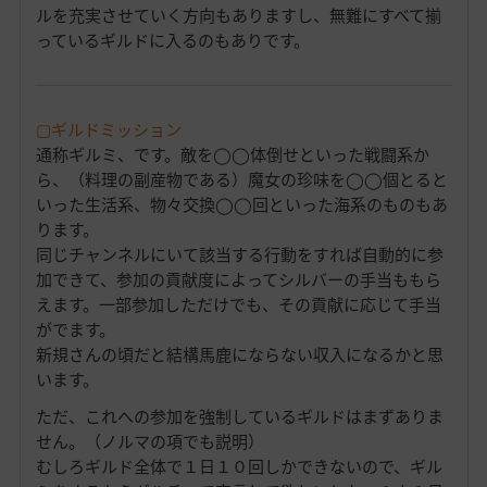
ルを充実させていく方向もありますし、無難にすべて揃
っているギルドに入るのもありです。
▢ギルドミッション
通称ギルミ、です。敵を◯◯体倒せといった戦闘系か
ら、（料理の副産物である）魔女の珍味を◯◯個とると
いった生活系、物々交換◯◯回といった海系のものもあ
ります。
同じチャンネルにいて該当する行動をすれば自動的に参
加できて、参加の貢献度によってシルバーの手当ももら
えます。一部参加しただけでも、その貢献に応じて手当
がでます。
新規さんの頃だと結構馬鹿にならない収入になるかと思
います。
ただ、これへの参加を強制しているギルドはまずありま
せん。（ノルマの項でも説明）
むしろギルド全体で１日１０回しかできないので、ギル