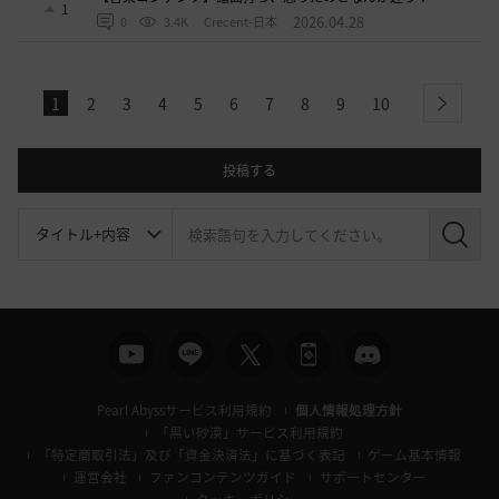
1
2026.04.28
0
3.4K
Crecent-日本
1
2
3
4
5
6
7
8
9
10
next
投稿する
検
索
Pearl Abyssサービス利用規約
個人情報処理方針
「黒い砂漠」サービス利用規約
「特定商取引法」及び「資金決済法」に基づく表記
ゲーム基本情報
運営会社
ファンコンテンツガイド
サポートセンター