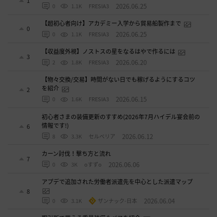
1
2026.06.25
0
1.1K
FRESIA3
【超初心者向け】アカデミー入学から貿易船製作まで
0
2026.06.25
0
1.1K
FRESIA3
【収益度外視】ノストスの星をなるはやで作るには
3
2026.06.20
2
1.8K
FRESIA3
【物々交換/交易】時間がない日でも稼げるようにするコツ
を紹介
2
2026.06.15
0
1.6K
FRESIA3
初心者さまの装備更新のすすめ(2026年7月ハイデル宴会前の
情報です!)
6
2026.06.12
8
3.3K
セルベリア
カーン討伐！撃ち方と流れ
7
2026.06.06
0
3K
oすずo
アプデで追加された労働者派遣先を中心とした派遣マップ
8
2026.06.04
0
3.1K
ザンナック-日本