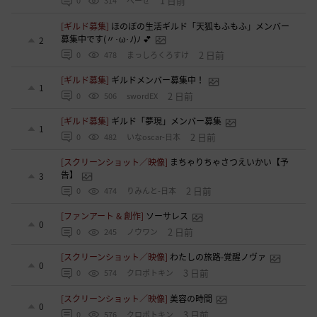
1 日前
0
314
べーぜ
[ギルド募集]
ほのぼの生活ギルド「天狐もふもふ」メンバー
募集中です(〃･ω･ﾉ)ﾉ 💕
2
2 日前
0
478
まっしろくろすけ
[ギルド募集]
ギルドメンバー募集中！
1
2 日前
0
506
swordEX
[ギルド募集]
ギルド「夢現」メンバー募集
1
2 日前
0
482
いなoscar-日本
[スクリーンショット／映像]
まちゃりちゃさつえいかい【予
告】
3
2 日前
0
474
りみんと-日本
[ファンアート & 創作]
ソーサレス
0
2 日前
0
245
ノウワン
[スクリーンショット／映像]
わたしの旅路-覚醒ノヴァ
0
3 日前
0
574
クロポトキン
[スクリーンショット／映像]
美容の時間
0
3 日前
0
576
クロポトキン