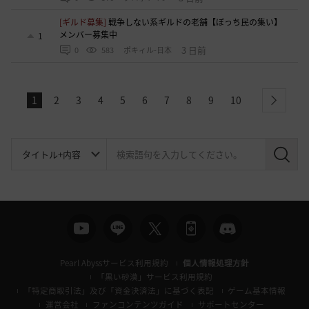
[ギルド募集]
戦争しない系ギルドの老舗【ぼっち民の集い】
メンバー募集中
1
3 日前
0
583
ポキィル-日本
1
2
3
4
5
6
7
8
9
10
next
検
索
Pearl Abyssサービス利用規約
個人情報処理方針
「黒い砂漠」サービス利用規約
「特定商取引法」及び「資金決済法」に基づく表記
ゲーム基本情報
運営会社
ファンコンテンツガイド
サポートセンター