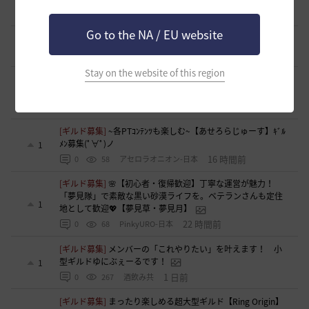
1
10 時間前
0
64
swordEX
Go to the NA / EU website
[自由掲示板]
取引所の購入の仕方について
0
10 時間前
1
107
歩くマシュマロ-日本
Stay on the website of this region
[ギルド募集]
新設ギルド 「Shmurda」立ち上げメンバー募
集！
1
11 時間前
0
68
いなドン
[ギルド募集]
~各PTｺﾝﾃﾝﾂも楽しむ~【あせろらじゅーす】ｷﾞﾙ
ﾒﾝ募集(ﾟ∀ﾟ)ノ
1
16 時間前
0
58
アセロラオニオン-日本
[ギルド募集]
🌸【初心者・復帰歓迎】丁寧な運営が魅力！
「夢見隊」で素敵な黒い砂漠ライフを。ベテランさんも定住
1
地として歓迎💖【夢見草・夢見月】
22 時間前
0
68
PinkyURO-日本
[ギルド募集]
メンバーの「これやりたい」を叶えます！ 小
型ギルドゆにぶぇーるです！
1
1 日前
0
267
酒飲み共
[ギルド募集]
まったり楽しめる超大型ギルド【Ring Origin】