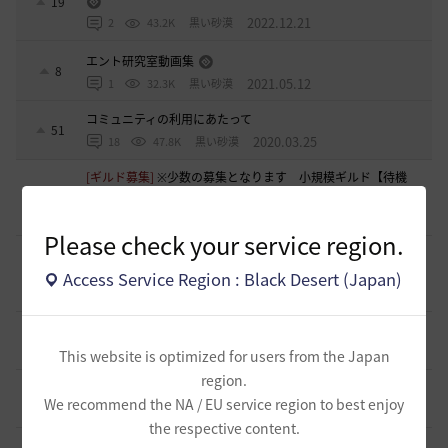
19
2022.12.21
2
43.2K
黒い砂漠
エント研究室動画集
8
2021.05.12
1
32.3K
黒い砂漠
コミュニティの利用にあたって
51
2020.03.25
18
47.8K
黒い砂漠
[ギルド募集]
※少数の募集となります 小規模ギルド【待機
中】ギルメン募集のご案内
1
6 時間前
0
49
saltNaCl-日本
Please check your service region.
[ギルド募集]
🌸「今日も誰もいない…」そんなギルドに疲れ
た方へ
1
Access Service Region : Black Desert (Japan)
7 時間前
0
60
まそん
[自由掲示板]
ミルの木遺跡(狩場)への行き方について
0
9 時間前
0
70
威璃亜-日本
This website is optimized for users from the Japan
region.
[ギルド募集]
LevelUP メンバー募集
1
We recommend the NA / EU service region to best enjoy
9 時間前
0
46
ドゥジュ-日本
the respective content.
[ギルド募集]
Ermitageギルメン募集！！