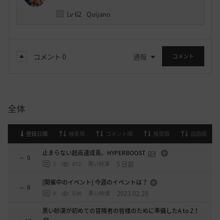
Lv
62
Quijano
コメント
0
通報
コメント
全体
登録日順
検索順
コメント順
推奨順
話題順
止まらない超高速成長、HYPERBOOST
0
5 日前
0
872
黒い砂漠
[開催中のイベント] 今週のイベントは？
8
2023.02.28
0
53K
黒い砂漠
黒い砂漠が初めての冒険者の皆様のために準備したA to Z！