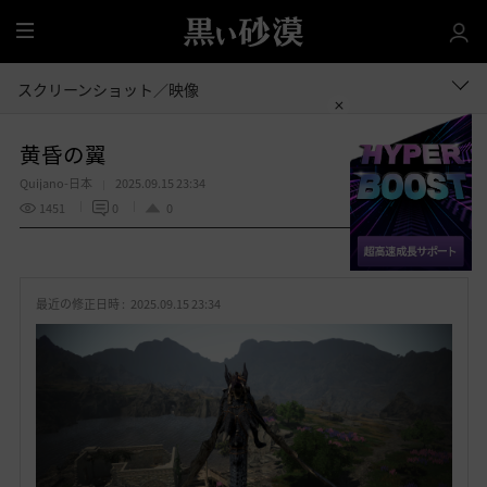
全
体
スクリーンショット／映像
黄昏の翼
Quijano-日本
2025.09.15 23:34
1451
0
0
共有する
お
気
最近の修正日時 :
2025.09.15 23:34
に
入
り