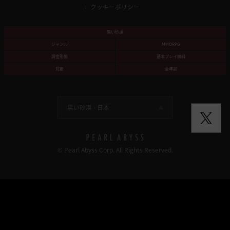
クッキーポリシー
黒い砂漠
ジャンル
MMORPG
課金形態
基本プレイ無料
対象
全年齢
黒い砂漠 -
日本
© Pearl Abyss Corp. All Rights Reserved.