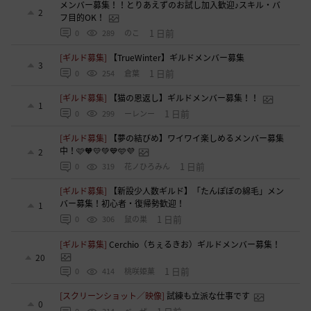
メンバー募集！！とりあえずのお試し加入歓迎♪スキル・バ
2
フ目的OK！
1 日前
0
289
のこ
[ギルド募集]
【TrueWinter】ギルドメンバー募集
3
1 日前
0
254
倉葉
[ギルド募集]
【猫の恩返し】ギルドメンバー募集！！
1
1 日前
0
299
ーレンー
[ギルド募集]
【夢の結びめ】ワイワイ楽しめるメンバー募集
中！🩷🧡💛💚💙🩵💜
2
1 日前
0
319
花ノひろみん
[ギルド募集]
【新設少人数ギルド】「たんぽぽの綿毛」メン
バー募集！初心者・復帰勢歓迎！
1
1 日前
0
306
鼠の巣
[ギルド募集]
Cerchio（ちぇるきお）ギルドメンバー募集！
20
1 日前
0
414
桃咲姫菓
[スクリーンショット／映像]
試練も立派な仕事です
0