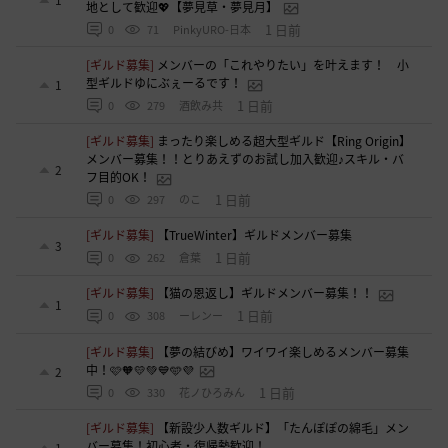
地として歓迎💖【夢見草・夢見月】
1 日前
0
71
PinkyURO-日本
[ギルド募集]
メンバーの「これやりたい」を叶えます！ 小
型ギルドゆにぶぇーるです！
1
1 日前
0
279
酒飲み共
[ギルド募集]
まったり楽しめる超大型ギルド【Ring Origin】
メンバー募集！！とりあえずのお試し加入歓迎♪スキル・バ
2
フ目的OK！
1 日前
0
297
のこ
[ギルド募集]
【TrueWinter】ギルドメンバー募集
3
1 日前
0
262
倉葉
[ギルド募集]
【猫の恩返し】ギルドメンバー募集！！
1
1 日前
0
308
ーレンー
[ギルド募集]
【夢の結びめ】ワイワイ楽しめるメンバー募集
中！🩷🧡💛💚💙🩵💜
2
1 日前
0
330
花ノひろみん
[ギルド募集]
【新設少人数ギルド】「たんぽぽの綿毛」メン
バー募集！初心者・復帰勢歓迎！
1