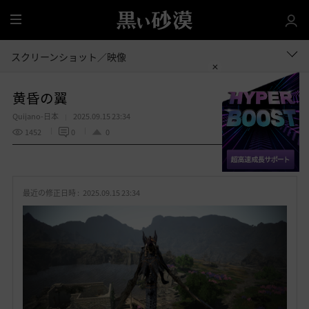
全
体
スクリーンショット／映像
黄昏の翼
Quijano-日本
2025.09.15 23:34
1452
0
0
共有する
お
気
最近の修正日時 :
2025.09.15 23:34
に
入
り