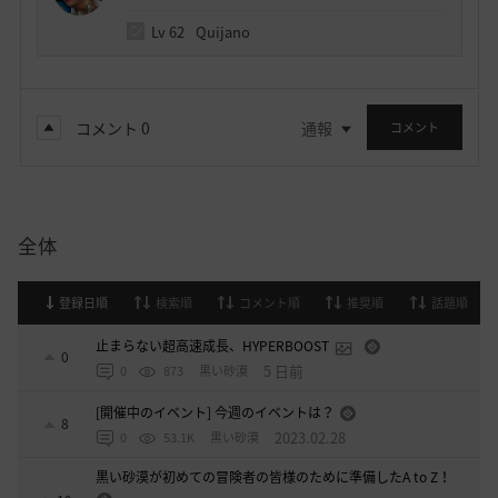
Lv
62
Quijano
コメント
0
通報
コメント
全体
登録日順
検索順
コメント順
推奨順
話題順
止まらない超高速成長、HYPERBOOST
0
5 日前
0
873
黒い砂漠
[開催中のイベント] 今週のイベントは？
8
2023.02.28
0
53.1K
黒い砂漠
黒い砂漠が初めての冒険者の皆様のために準備したA to Z！