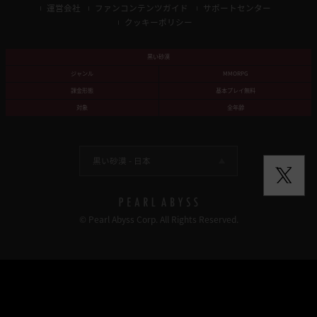
運営会社
ファンコンテンツガイド
サポートセンター
クッキーポリシー
黒い砂漠
ジャンル
MMORPG
課金形態
基本プレイ無料
対象
全年齢
黒い砂漠 -
日本
© Pearl Abyss Corp. All Rights Reserved.