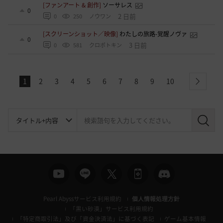
[ファンアート & 創作]
ソーサレス
0
2 日前
0
250
ノウワン
[スクリーンショット／映像]
わたしの旅路-覚醒ノヴァ
0
3 日前
0
581
クロポトキン
1
2
3
4
5
6
7
8
9
10
next
検
索
Pearl Abyssサービス利用規約
個人情報処理方針
「黒い砂漠」サービス利用規約
「特定商取引法」及び「資金決済法」に基づく表記
ゲーム基本情報