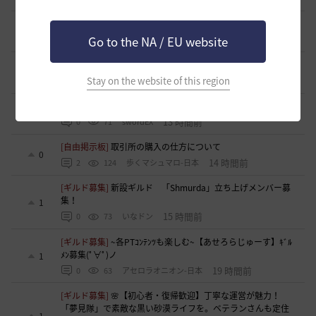
[自由掲示板]
ミルの木遺跡(狩場)への行き方について
0
12 時間前
Go to the NA / EU website
0
89
威璃亜-日本
[ギルド募集]
LevelUP メンバー募集
1
12 時間前
Stay on the website of this region
0
55
ドゥジュ-日本
[ギルド募集]
Ermitageギルメン募集！！
1
13 時間前
0
71
swordEX
[自由掲示板]
取引所の購入の仕方について
0
14 時間前
2
124
歩くマシュマロ-日本
[ギルド募集]
新設ギルド 「Shmurda」立ち上げメンバー募
集！
1
15 時間前
0
73
いなドン
[ギルド募集]
~各PTｺﾝﾃﾝﾂも楽しむ~【あせろらじゅーす】ｷﾞﾙ
ﾒﾝ募集(ﾟ∀ﾟ)ノ
1
19 時間前
0
63
アセロラオニオン-日本
[ギルド募集]
🌸【初心者・復帰歓迎】丁寧な運営が魅力！
「夢見隊」で素敵な黒い砂漠ライフを。ベテランさんも定住
1