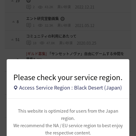
19
2022.12.21
2
43.2K
黒い砂漠
エント研究室動画集
8
2021.05.12
1
32.3K
黒い砂漠
コミュニティの利用にあたって
51
2020.03.25
18
47.8K
黒い砂漠
[ギルド募集]
「サンセットノヴァ」自由にゲームする仲間を
募集‼️
2
29 分前
3
18
GDまっきぃ-日本
Please check your service region.
[ギルド募集]
〈浅井軍〉配信を見ながらまったり黒い砂漠 少
人数ギルメン募集！
0
Access Service Region : Black Desert (Japan)
2 時間前
0
18
浅井ジークフリード-日本
[ギルド募集]
※少数の募集となります 小規模ギルド【待機
中】ギルメン募集のご案内
1
This website is optimized for users from the Japan
10 時間前
0
60
saltNaCl-日本
region.
[ギルド募集]
🌸「今日も誰もいない…」そんなギルドに疲れ
We recommend the NA / EU service region to best enjoy
た方へ
1
the respective content.
10 時間前
0
73
まそん