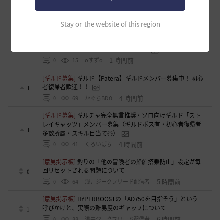
[ギルド募集]
【TrueWinter】ギルドメンバー募集
2
1 時間前
0
16
倉葉
Stay on the website of this region
[ギルド募集]
好きなキャラで好きなことを！無言OK挨拶自
由！基本ソロだけどたまにおしゃべりを楽しんだり(*'ω'*)
1
【魔弾の射手】で一緒に遊びませんか？
1 時間前
0
15
oすずo
[ギルド募集]
ギルド【Patera】ギルドメンバー募集中！ 初心
者復帰者歓迎！！
1
4 時間前
0
69
かぐらBDO
[ギルド募集]
ギルチャ完全無言推奨・ソロ向けギルド「スト
レイキャッツ」メンバー募集（ギルドボス有・初心者復帰者
1
多数所属・スキル目当て◎）
4 時間前
0
41
くろいばら
[意見掲示板]
釣りの「他の冒険者の船舶搭乗防止」設定が毎
回リセットされる問題について
0
5 時間前
0
64
浅井ジークフリード配信者
[意見掲示板]
HYPERBOOSTの「AD750を目指そう」という
呼びかけと、実際の難易度のギャップについて
1
6 時間前
0
88
浅井ジークフリード配信者