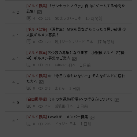
[ギルド募集]
「サンセットノヴァ」自由にゲームする仲間を
募集‼️
2
15 時間前
4
132
GDまっきぃ-日本
[ギルド募集]
〈浅井軍〉配信を見ながらまったり黒い砂漠 少
人数ギルメン募集！
1
17 時間前
0
120
浅井ジークフリード-日本
[ギルド募集]
※少数の募集となります 小規模ギルド【待機
中】ギルメン募集のご案内
1
1 日前
0
211
saltNaCl-日本
[ギルド募集]
🌸「今日も誰もいない…」そんなギルドに疲れ
た方へ
1
1 日前
0
243
まそん
[自由掲示板]
ミルの木遺跡(狩場)への行き方について
0
1 日前
0
232
威璃亜-日本
[ギルド募集]
LevelUP メンバー募集
1
1 日前
0
205
ドゥジュ-日本