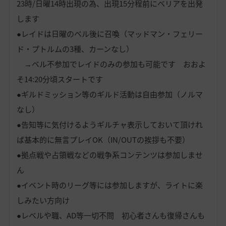
23時/日曜14時出現の為、出現15分程前にベリアを出発
します
●レイドは日曜のベル後に召喚（マッドマン・フェリー
ド・プトルムの3種、カーンなし）
→ベル不参加でレイドのみの参加も可能です おおよ
そ14:20分頃スタートです
●ギルドミッション等のギルド活動は自由参加（ノルマ
なし）
●告知等に気付けるようギルチャ表示しておいて頂けれ
ば基本的に無言プレイOK（IN/OUTの挨拶も不要）
●拠点戦や占領戦などの戦争系コンテンツは参加しませ
ん
●イベント時のリーグ等には参加しますが、ライトに楽
しみたい方向け
●レベルや職、AD等一切不問 初心者さんも復帰さんも