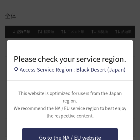
全体
登録日順
検索順
コメント順
推奨順
話題順
止まらない超高速成長、HYPERBOOST
0
6 日前
0
925
黒い砂漠
Please check your service region.
[開催中のイベント] 今週のイベントは？
8
Access Service Region : Black Desert (Japan)
2023.02.28
0
53.1K
黒い砂漠
黒い砂漠が初めての冒険者の皆様のために準備したA to Z！
19
This website is optimized for users from the Japan
2022.12.21
2
43.2K
黒い砂漠
region.
エント研究室動画集
We recommend the NA / EU service region to best enjoy
8
2021.05.12
1
32.3K
黒い砂漠
the respective content.
コミュニティの利用にあたって
51
2020.03.25
18
47.8K
黒い砂漠
Go to the NA / EU website