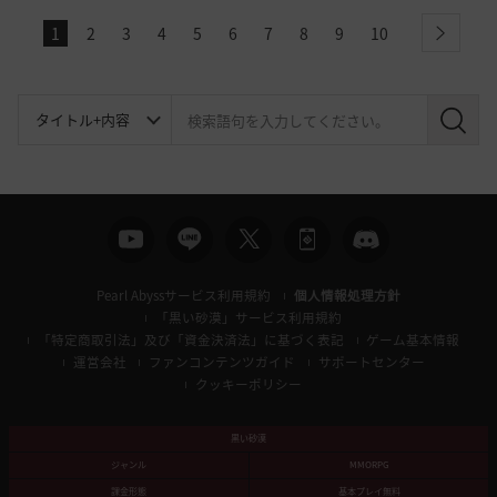
1
2
3
4
5
6
7
8
9
10
next
検
索
Pearl Abyssサービス利用規約
個人情報処理方針
「黒い砂漠」サービス利用規約
「特定商取引法」及び「資金決済法」に基づく表記
ゲーム基本情報
運営会社
ファンコンテンツガイド
サポートセンター
クッキーポリシー
黒い砂漠
ジャンル
MMORPG
課金形態
基本プレイ無料