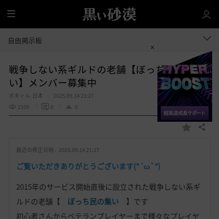
全
体
自由掲示板
戦争しない系ギルドの老舗【ぼっち民の集
い】メンバー募集中
ポキィル-日本
2025.09.14 21:27
2109
0
0
共有する
お
気
最近の修正日時 :
2025.09.14 21:27
に
入
ご覧いただきありがとうございます(*´ω`*)
り
2015年のサービス開始直後に設立された戦争しない系ギ
ルドの老舗【
ぼっち民の集い
】です
初心者さんからベテランプレイヤーまで様々なプレイヤ