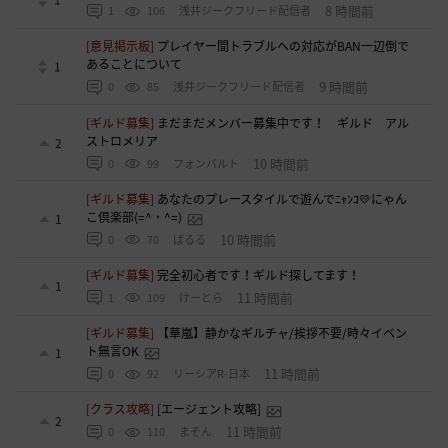
8 時間前
1
106
浅井ジークフリード配信者
[意見掲示板]
プレイヤー間トラブルへの対応がBAN一辺倒で
あることについて
1
9 時間前
0
85
浅井ジークフリード配信者
[ギルド募集]
まだまだメンバー募集中です！ ギルド アル
ストロメリア
2
10 時間前
0
99
フォンバルト
[ギルド募集]
あなたのプレースタイルで遊んでﾆｬﾝｺ💛にゃん
こ倶楽部(=^・^=)
1
10 時間前
0
70
ぱるる
[ギルド募集]
完全初心者です！ギルド探してます！
1
11 時間前
1
109
けーとら
[ギルド募集]
【華嵐】静かなギルチャ/挨拶不要/時々イベン
ト無言OK
1
11 時間前
0
92
リーシアR-日本
[クラス攻略]
[エージェント攻略]
2
11 時間前
0
110
まそん