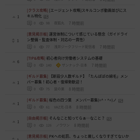
[クラス攻略]
[エージェント攻略]スキルコンボ動画並びにス
キル特化
1
7 時間前
0
98
夜狐丸
[意見掲示板]
運営体制について感じている懸念（ガイドライ
ン整備・監査体制・対応の一貫性）
1
7 時間前
0
77
浅井ジークフリード配信者
[TIP&攻略]
初心者向け労働者システムの基礎
6
7 時間前
0
140
ザンナック-日本
[ギルド募集]
【新設少人数ギルド】「たんぽぽの綿毛」メン
バー募集！初心者・復帰勢歓迎！
1
8 時間前
0
75
鼠の巣
[ギルド募集]
桜色の四つ葉 メンバー募集(=^・^=)ノ
1
8 時間前
0
61
VAZ光-日本
[自由掲示板]
そんなこと知ってらぁ…なこと？
1
8 時間前
0
126
ノウワン
[意見掲示板]
PKへの処罰、ちょっと厳しくなりすぎてないか
1