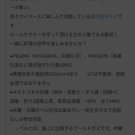
ーが集い、
各々マイペースに楽しんで活動している
超大型ギルド
で
す
ルールやマナーを守って頂ける方なら誰でも大歓迎！
一緒に砂漠の世界を楽しみませんか？
●PKはNG（ArshaはOK、応戦も可）、PKKはOK（粘着
行為など度が過ぎた行動はNG）
●情報共有や雑談用のDiscordあり VCは不使用、登録
必須ではありません
●ギルドスキル完備（命中・攻撃力・ダメ減・回避+5、
採集・釣り3段階上昇、貿易品保護：+50% 全てMAX）
●木曜・日曜のベル討伐は基本ガレー船を出すので自船
なしの参加可能
→ベルとは、海上に出現するワールドボスです。木曜