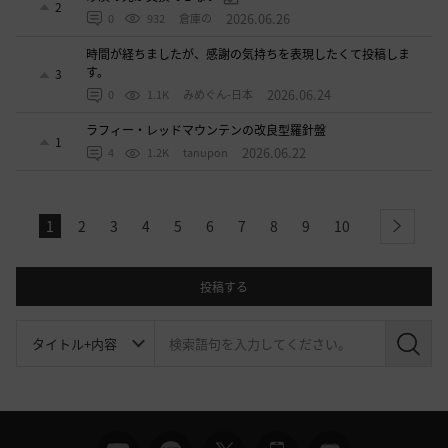
2
2026.06.26
0
932
倉庫の
時間が経ちましたが、感謝の気持ちを表現したくて投稿しま
す。
3
2026.06.24
0
1.1K
みめぐん-日本
ラフィー・レッドマウンテンの改良型羅針盤
1
2026.06.22
4
1.2K
tanupon
1
2
3
4
5
6
7
8
9
10
next
投稿する
検
索