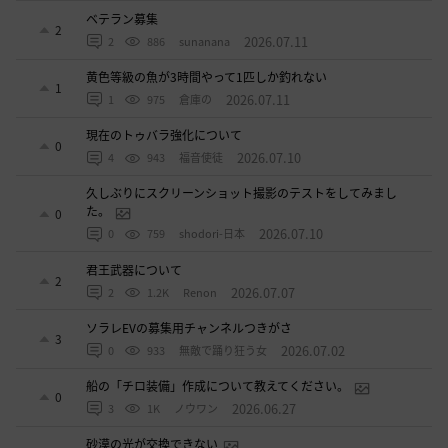
ベテラン募集
2
2026.07.11
2
886
sunanana
黄色等級の魚が3時間やって1匹しか釣れない
1
2026.07.11
1
975
倉庫の
現在のトゥバラ強化について
0
2026.07.10
4
943
福音使徒
久しぶりにスクリーンショット撮影のテストをしてみまし
た。
0
2026.07.10
0
759
shodori-日本
君王武器について
2
2026.07.07
2
1.2K
Renon
ソラレEVの募集用チャンネルつきがさ
3
2026.07.02
0
933
無敵で踊り狂う女
船の「チロ装備」作成について教えてください。
0
2026.06.27
3
1K
ノウワン
砂漠の光が交換できない