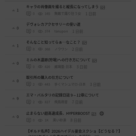
キャラの肖像画を撮ると縦長になってしまう
1
1 日前
0
345
無敵で踊り狂う女
デヴォレカアクセサリーの使い道
0
1 日前
0
374
tanupon
そんなこと知ってらぁ…なこと？
1
2 日前
0
368
ノウワン
ミルの木遺跡(狩場)への行き方について
0
3 日前
0
420
威璃亜-日本
取引所の購入の仕方について
0
3 日前
2
443
歩くマシュマロ-日本
エマ・バルタリの記録日誌 9～12章について
9
7 日前
2
827
飛鳥雨音
止まらない超高速成長、HYPERBOOST
0
8 日前
0
1K
黒い砂漠
【ギルド名声】2026ハイデル宴会スクショ【どうなる？】