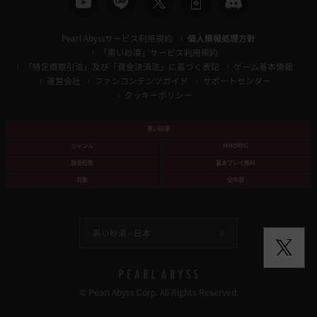
Pearl Abyssサービス利用規約
個人情報処理方針
「黒い砂漠」サービス利用規約
「特定商取引法」及び「資金決済法」に基づく表記
ゲーム基本情報
運営会社
ファンコンテンツガイド
サポートセンター
クッキーポリシー
黒い砂漠
ジャンル
MMORPG
課金形態
基本プレイ無料
対象
全年齢
黒い砂漠 -
日本
© Pearl Abyss Corp. All Rights Reserved.