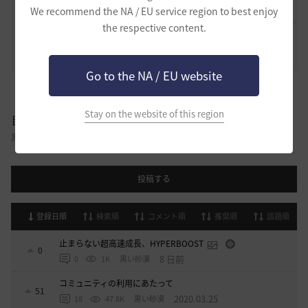
We recommend the NA / EU service region to best enjoy
the respective content.
コメント
9
通報
コメント
Go to the NA / EU website
Stay on the website of this region
自由掲示板
黒い砂漠に関する様々なテーマについて話し合える自由掲示板です。
投稿する
登録日順
検索順
コメント順
推奨順
話題順
止まらない超高速成長、HYPERBOOST
0
8 日前
0
1K
黒い砂漠
コミュニティの利用にあたって
51
2020.03.25
18
47.8K
黒い砂漠