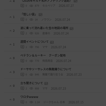
（2026年ギルド名声アプデリンク追記）
4
2026.07.27
0
879
セルベリア
「怪しい袋」
1
2026.07.24
0
1K
ノウワン
波に乗って流れ着いた宝の地図の場所
2
2026.07.24
2
926
倉庫の
週間イベントについて
1
2026.07.24
1
796
マサ
ベテラン＆ルーキー クーポン配布
0
2026.07.24
0
770
飛鳥雨音
ドーサやソーサレスの無敵踊りについて
3
2026.07.23
0
846
無敵で踊り狂う女
立ち聞きについて
0
2026.07.23
2
888
マサ
ワロタwwww
0
2026.07.15
0
1.1K
ジークちゃん-日本