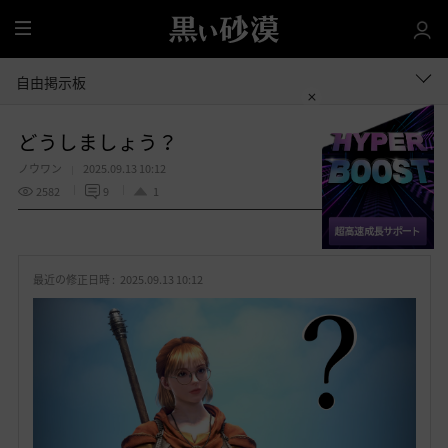
全
体
自由掲示板
どうしましょう？
ノウワン
2025.09.13 10:12
2582
9
1
共有する
お
気
最近の修正日時 :
2025.09.13 10:12
に
入
り