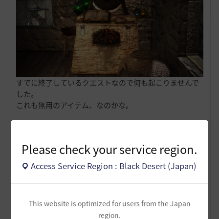
すでに終了しているクエストなので何も起こりませんで
した。
これも無用のアイテム、なのかな。
1
Please check your service region.
Access Service Region : Black Desert (Japan)
ノウワン
118
30
This website is optimized for users from the Japan
Lv
非公開
極星
region.