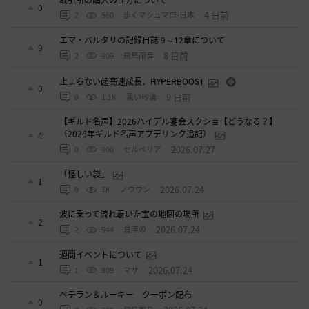
0
4 日前
2
560
歩くマシュマロ-日本
エマ・バルタリの記録日誌 9～12章について
9
8 日前
2
909
飛鳥雨音
止まらない超高速成長、HYPERBOOST
0
9 日前
0
1.1K
黒い砂漠
【ギルド名声】2026ハイデル宴会スクショ【どうなる？】
（2026年ギルド名声アプデリンク追記）
4
2026.07.27
0
900
セルベリア
「怪しい袋」
1
2026.07.24
0
1K
ノウワン
波に乗って流れ着いた宝の地図の場所
2
2026.07.24
2
944
倉庫の
週間イベントについて
1
2026.07.24
1
809
マサ
ベテラン＆ルーキー クーポン配布
0