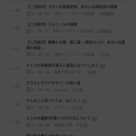
【二次創作】カロンの被害妄想、あるいは検証者の視線
0
9 時間前
0
109
浅井ジークフリード配信者
【二次創作】エルニールの視線
0
9 時間前
0
97
浅井ジークフリード配信者
【二次創作】顎顎たる檻・第三幕 ―野生のバグ、あるいは最
弱の検証―
1
1 日前
0
293
浅井ジークフリード配信者
キャラの肖像画を撮ると縦長になってしまう
1
2 日前
0
569
無敵で踊り狂う女
デヴォレカアクセサリーの使い道
0
3 日前
0
602
tanupon
そんなこと知ってらぁ…なこと？
1
3 日前
0
515
ノウワン
ミルの木遺跡(狩場)への行き方について
0
4 日前
0
543
威璃亜-日本
取引所の購入の仕方について