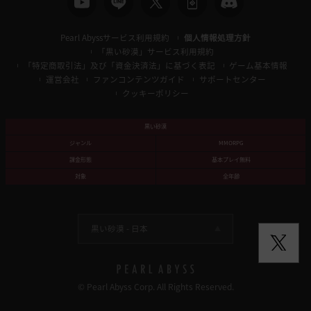
Pearl Abyssサービス利用規約
個人情報処理方針
「黒い砂漠」サービス利用規約
「特定商取引法」及び「資金決済法」に基づく表記
ゲーム基本情報
運営会社
ファンコンテンツガイド
サポートセンター
クッキーポリシー
黒い砂漠
ジャンル
MMORPG
課金形態
基本プレイ無料
対象
全年齢
黒い砂漠 -
日本
© Pearl Abyss Corp. All Rights Reserved.