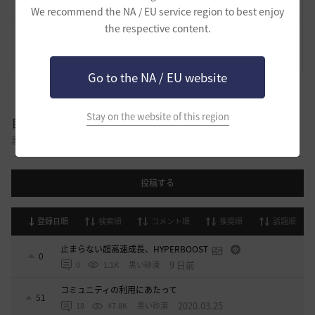
We recommend the NA / EU service region to best enjoy
the respective content.
コメント
9
通報
コメント
Go to the NA / EU website
Stay on the website of this region
自由掲示板
黒い砂漠に関する様々なテーマについて話し合える自由掲示板です。
投稿する
登録日順
検索順
コメント順
推奨順
話題順
止まらない超高速成長、HYPERBOOST
0
9 日前
0
1.1K
黒い砂漠
コミュニティの利用にあたって
51
2020.03.25
18
47.8K
黒い砂漠