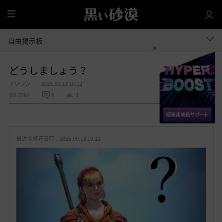
全
体
自由掲示板
どうしましょう？
ノウワン
2025.09.13 10:12
2584
9
1
共有する
お
気
最近の修正日時 :
2025.09.13 10:12
に
入
り