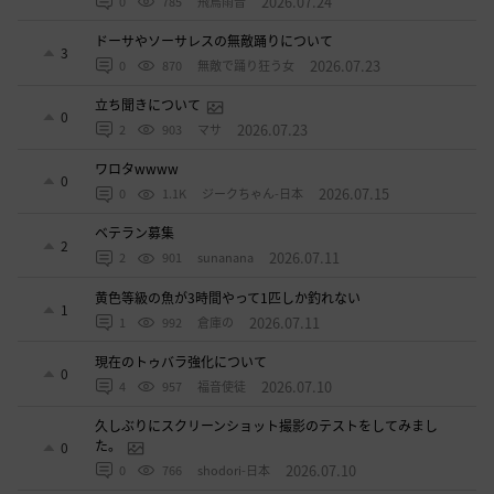
2026.07.24
0
785
飛鳥雨音
ドーサやソーサレスの無敵踊りについて
3
2026.07.23
0
870
無敵で踊り狂う女
立ち聞きについて
0
2026.07.23
2
903
マサ
ワロタwwww
0
2026.07.15
0
1.1K
ジークちゃん-日本
ベテラン募集
2
2026.07.11
2
901
sunanana
黄色等級の魚が3時間やって1匹しか釣れない
1
2026.07.11
1
992
倉庫の
現在のトゥバラ強化について
0
2026.07.10
4
957
福音使徒
久しぶりにスクリーンショット撮影のテストをしてみまし
た。
0
2026.07.10
0
766
shodori-日本