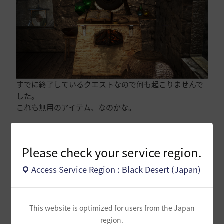
すでに終了しているクエストなので何も起こりませんで
した。
これも無用のアイテム、なのかな。
1
Please check your service region.
Access Service Region : Black Desert (Japan)
ノウワン
118
31
This website is optimized for users from the Japan
Lv
非公開
極星
region.