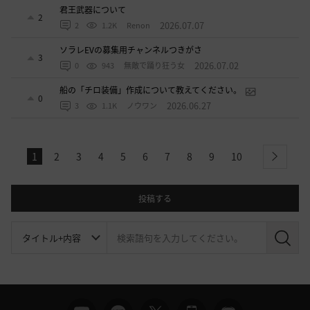
君王武器について
2
2026.07.07
2
1.2K
Renon
ソラレEVの募集用チャンネルつきがさ
3
2026.07.02
0
943
無敵で踊り狂う女
船の「チロ装備」作成について教えてください。
0
2026.06.27
3
1.1K
ノウワン
1
2
3
4
5
6
7
8
9
10
next
投稿する
検
索