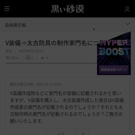
全
体
自由掲示板
V装備⇒太古防具の制作家門名について
ばる
2025.09.11 23:29
2616
2
0
共有する
お
気
最近の修正日時 :
2025.09.11 23:29
に
入
V装備作成時などに家門名が装備に記載されるかと思い
り
ますが、V装備を購入し、太古装備作成した場合はV装備
作成者の家門名が記載されるのでしょうか？それとも太
古制作時の家門名が記載されるのでしょうか？ご教示お
願いいたします。
0