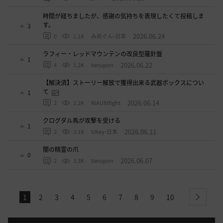
時間が経ちましたが、感謝の気持ちを表現したくて投稿しま
す。
3
2026.06.24
0
1.1K
みめぐん-日本
ラフィー・レッドマウンテンの改良型羅針盤
1
2026.06.22
4
1.2K
tanupon
【解決済】ストーリー解放で獲得出来る武器ボックスについ
て
1
2026.06.14
2
2.2K
RiAUltifight
クログダル馬が攻撃を受ける
1
2026.06.11
2
3.1K
UKey-日本
闇の精霊の爪
0
2026.06.07
2
3.3K
tanupon
1
2
3
4
5
6
7
8
9
10
next