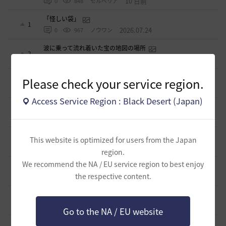
10 日前
0
848
セルベリア
「怪しい袋」
1
2026.07.24
0
967
ノウワン
波に乗って流れ着いた宝の地図の場所
2
2026.07.24
2
883
倉庫の
週間イベントについて
Please check your service region.
1
2026.07.24
1
768
マサ
Access Service Region : Black Desert (Japan)
ベテラン＆ルーキー クーポン配布
0
2026.07.24
0
736
飛鳥雨音
ドーサやソーサレスの無敵踊りについて
This website is optimized for users from the Japan
3
2026.07.23
0
819
無敵で踊り狂う女
region.
We recommend the NA / EU service region to best enjoy
立ち聞きについて
0
the respective content.
2026.07.23
2
862
マサ
ワロタwwww
0
2026.07.15
0
1.1K
ジークちゃん-日本
Go to the NA / EU website
ベテラン募集