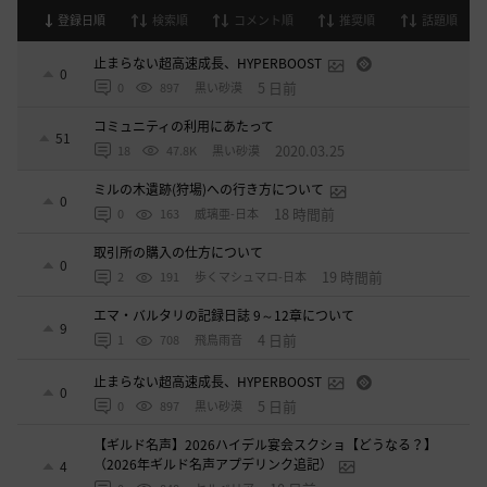
登録日順
検索順
コメント順
推奨順
話題順
止まらない超高速成長、HYPERBOOST
0
5 日前
0
897
黒い砂漠
コミュニティの利用にあたって
51
2020.03.25
18
47.8K
黒い砂漠
ミルの木遺跡(狩場)への行き方について
0
18 時間前
0
163
威璃亜-日本
取引所の購入の仕方について
0
19 時間前
2
191
歩くマシュマロ-日本
エマ・バルタリの記録日誌 9～12章について
9
4 日前
1
708
飛鳥雨音
止まらない超高速成長、HYPERBOOST
0
5 日前
0
897
黒い砂漠
【ギルド名声】2026ハイデル宴会スクショ【どうなる？】
（2026年ギルド名声アプデリンク追記）
4