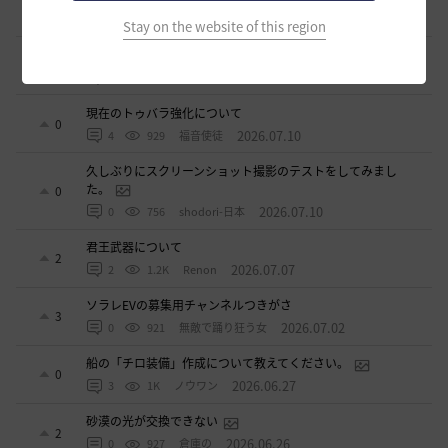
2
2026.07.11
2
871
sunanana
Stay on the website of this region
黄色等級の魚が3時間やって1匹しか釣れない
1
2026.07.11
1
960
倉庫の
現在のトゥバラ強化について
0
2026.07.10
4
929
福音使徒
久しぶりにスクリーンショット撮影のテストをしてみまし
た。
0
2026.07.10
0
756
shodori-日本
君王武器について
2
2026.07.07
2
1.2K
Renon
ソラレEVの募集用チャンネルつきがさ
3
2026.07.02
0
921
無敵で踊り狂う女
船の「チロ装備」作成について教えてください。
0
2026.06.27
3
1K
ノウワン
砂漠の光が交換できない
2
2026.06.26
0
927
倉庫の