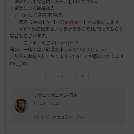
密談が苦手な方は此方をご利用ください。
☆密談による直接加入
ｹﾞｰﾑ内にて連絡(密談)先
家名【
evaq
】や【
ーChatNoirー
】へお願いします
※すぐ対応出来ないときがあるので1日待ってもらう
場合もございます。
ご了承ください( ･ω･) ))ﾍﾟｺ
是非、一緒に黒い砂漠を楽しんでいきましょう♪
ご加入をお待ちしております♪よろしくお願いいたします
m(_ _)m
1
アセロラオニオン-日本
130
12
Lv
63
アセロラハーブティ