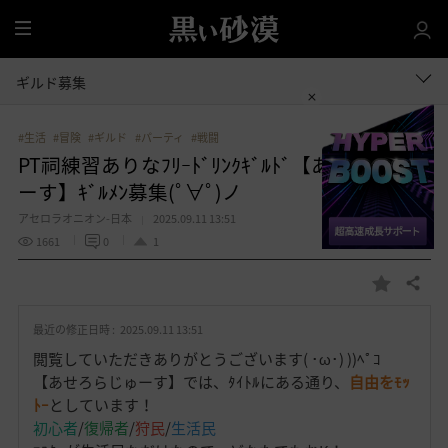
全
体
ギルド募集
#生活
#冒険
#ギルド
#パーティ
#戦闘
PT祠練習ありなﾌﾘｰﾄﾞﾘﾝｸｷﾞﾙﾄﾞ【あせろらじゅ
ーす】ｷﾞﾙﾒﾝ募集(ﾟ∀ﾟ)ノ
アセロラオニオン-日本
2025.09.11 13:51
1661
0
1
共有する
お
気
最近の修正日時 :
2025.09.11 13:51
に
入
閲覧していただきありがとうございます( ･ω･) ))ﾍﾟｺ
り
【あせろらじゅーす】では、ﾀｲﾄﾙにある通り、
自由をﾓｯ
ﾄｰ
としています！
初心者
/
復帰者
/
狩民
/
生活民