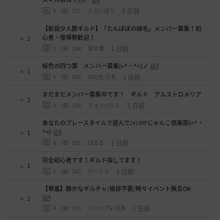
1 日前
0
271
くろいばら
【新設少人数ギルド】「たんぽぽの綿毛」メンバー募集！初
心者・復帰勢歓迎！
1
1 日前
0
298
鼠の巣
桜色の四つ葉 メンバー募集(=^・^=)ノ
1
1 日前
0
269
VAZ光-日本
まだまだメンバー募集中です！ ギルド アルストロメリア
2
1 日前
0
326
フォンバルト
あなたのプレースタイルで遊んでﾆｬﾝｺ💛にゃんこ倶楽部(=^・
^=)
1
1 日前
0
291
ぱるる
完全初心者です！ギルド探してます！
1
1 日前
2
342
けーとら
【華嵐】静かなギルチャ/挨拶不要/時々イベント無言OK
1
1 日前
0
303
リーシアR-日本