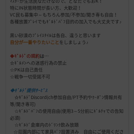
ﾏｽﾀｰが生活民なだけなので、どなたでもおK！
特にIN状態時間が長い方、大歓迎！
VC民も募集中～もちろん参加/不参加/聞き専も自由！
各種放置ﾌﾟﾚｲでもｷﾞﾙﾄﾞﾊﾞﾌ目的の加入でも大丈夫です♪
黒い砂漠のﾌﾟﾚｲｽﾀｲﾙは各自、違うと思います
自分が一番やりたいこと
をしましょう♪
◆
ｷﾞﾙﾄﾞの規約
は…
☆ｷﾞﾙﾒﾝへの迷惑行為の禁止
☆PKは自己責任
☆戦争一切受諾不可
◆ｷﾞﾙﾄﾞ提供ｻｰﾋﾞｽ
☆ｷﾞﾙﾄﾞDiscord(ch参加自由/PT予約やｸｰﾎﾟﾝ情報共有
等/聞き専可)
☆ｷﾞﾙﾄﾞﾊﾞﾌの使用自由(使用3～5分前にｷﾞﾙﾁｬでの告知
必須)
☆ｷﾞﾙﾄﾞ倉庫内のﾄﾞﾘﾝｸ飲み放題
☆荘園内部にて家具ﾊﾞﾌ設置済み 自由にご使用くださ