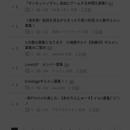
「サンセットノヴァ」自由にゲームする仲間を募集‼️
2
1 日前
4
358
GDまっきぃ-日本
〈浅井軍〉配信を見ながらまったり黒い砂漠 少人数ギルメン
募集！
1
2 日前
0
321
浅井ジークフリード-日本
※少数の募集となります 小規模ギルド【待機中】ギルメン
募集のご案内
1
2 日前
0
357
saltNaCl-日本
LevelUP メンバー募集
1
2 日前
0
354
ドゥジュ-日本
Ermitageギルメン募集！！
1
2 日前
0
383
swordEX
~各PTｺﾝﾃﾝﾂも楽しむ~【あせろらじゅーす】ｷﾞﾙﾒﾝ募集(ﾟ∀ﾟ)
ノ
1
2 日前
0
376
アセロラオニオン-日本