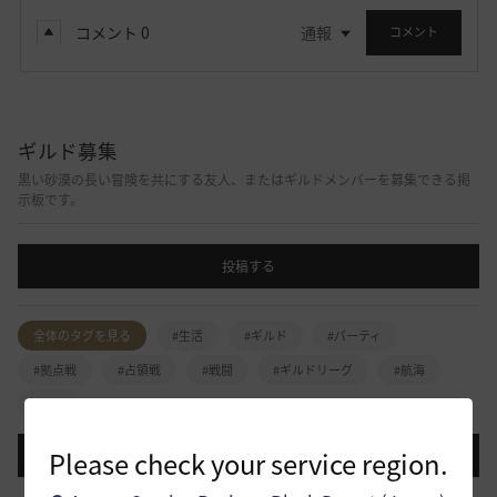
コメント
0
通報
コメント
ギルド募集
黒い砂漠の長い冒険を共にする友人、またはギルドメンバーを募集できる掲
示板です。
投稿する
全体のタグを見る
#生活
#ギルド
#パーティ
#拠点戦
#占領戦
#戦闘
#ギルドリーグ
#航海
#冒険
Please check your service region.
登録日順
検索順
コメント順
推奨順
話題順
小型ギルド【KeepOn】ギルメン募集です