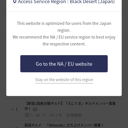
Access Service Region : Black Desert (Japan)
0
1 時間前
0
32
シアラナーザ-日本
◇🔶【SOLATIO】メンバー募集!新規復帰者さんも歓迎！
🔶◇
0
This website is optimized for users from the Japan
1 時間前
0
22
たりほー-日本
region.
We recommend the NA / EU service region to best enjoy
【夢の結びめ】ワイワイ楽しめるメンバー募集中！🩷🧡💛💚
💙🩵💜
the respective content.
0
2 時間前
0
27
花ノひろみん
【クラバート】初心者、復帰、ベテラン、移籍、チャットが
Go to the NA / EU website
苦手な方も歓迎致します
0
2 時間前
0
21
xマキナx-日本
Stay on the website of this region
【🍀もんぶらん喫茶🍀】新規復帰者大歓迎！まったり自由な
ギルドです♪
1
9 時間前
0
60
ゆぅにゃん
【新設1段拠点戦ギルド】「えにぐま」ギルドメンバー募集
中！
1
10 時間前
0
61
えにぐま
新設ギルド 「Shmurda」立ち上げメンバー募集！