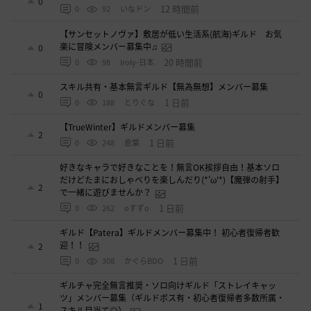
0
12 時間前
0
92
いなドン
【サンセットノヴァ】敷居が低い生活系(航海)ギルド お気
楽に冒険メンバー募集中♫
0
20 時間前
0
98
Iroly-日本
スキル共有・基本無言ギルド【無為無想】メンバー募集
0
1 日前
0
188
とりぐな
【TrueWinter】ギルドメンバー募集
2
1 日前
0
248
倉葉
好きなキャラで好きなことを！無言OK挨拶自由！基本ソロ
だけどたまにおしゃべりを楽しんだり(*'ω'*)【魔弾の射手】
2
で一緒に遊びませんか？
1 日前
0
262
oすずo
ギルド【Patera】ギルドメンバー募集中！ 初心者復帰者歓
迎！！
2
1 日前
0
308
かぐらBDO
ギルチャ完全無言推奨・ソロ向けギルド「ストレイキャッ
ツ」メンバー募集（ギルドボス有・初心者復帰者多数所属・
1
スキル目当て◎）