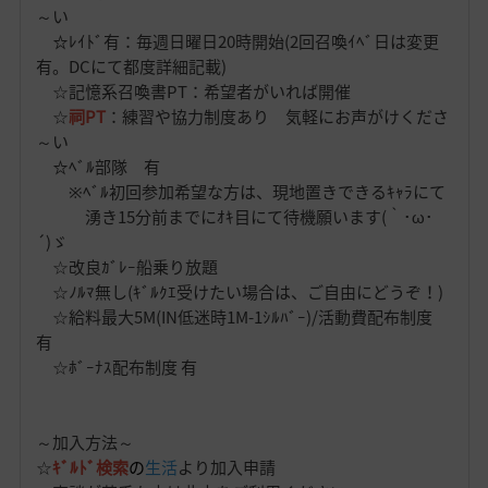
～い
☆ﾚｲﾄﾞ有：毎週日曜日20時開始(2回召喚ｲﾍﾞ日は変更
有。DCにて都度詳細記載)
☆記憶系召喚書PT：希望者がいれば開催
☆
祠PT
：練習や協力制度あり 気軽にお声がけくださ
～い
☆ﾍﾞﾙ部隊 有
※ﾍﾞﾙ初回参加希望な方は、現地置きできるｷｬﾗにて
湧き15分前までにｵｷ目にて待機願います(｀･ω･
´)ゞ
☆改良ｶﾞﾚｰ船乗り放題
☆ﾉﾙﾏ無し(ｷﾞﾙｸｴ受けたい場合は、ご自由にどうぞ！)
☆給料最大5M(IN低迷時1M-1ｼﾙﾊﾞｰ)/活動費配布制度
有
☆ﾎﾞｰﾅｽ配布制度 有
～加入方法～
☆
ｷﾞﾙﾄﾞ検索
の
生活
より加入申請