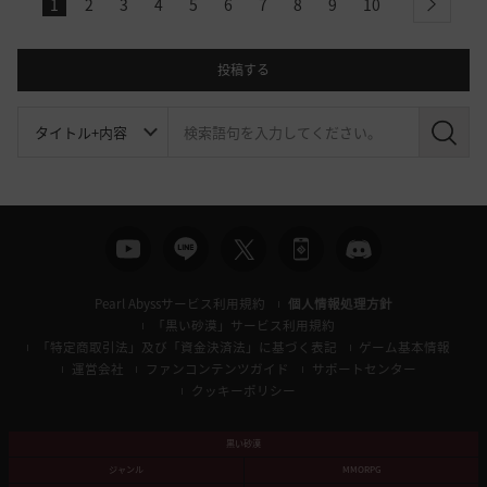
1
2
3
4
5
6
7
8
9
10
next
投稿する
検
索
Pearl Abyssサービス利用規約
個人情報処理方針
「黒い砂漠」サービス利用規約
「特定商取引法」及び「資金決済法」に基づく表記
ゲーム基本情報
運営会社
ファンコンテンツガイド
サポートセンター
クッキーポリシー
黒い砂漠
ジャンル
MMORPG