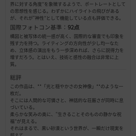
界に対する角度”を象徴するようで、ポートレートとして
の思想性を感じる。わずかにハイライトの飛びがある
が、それが“神性”として機能している点も評価できる。
国際フォトコン基準：
92点
構図と被写体の統一感が高く、国際的な審査でも印象を
残す力を持つ。ライティングの方向性が少し均一なた
め、立体感の演出をもう一歩深めれば、さらに説得力を
増すだろう。とはいえ、技術と感性の融合は非常に上
質。
総評
この作品は、**「光と穏やかさの女神像」**のような一
枚だ。
そこには人間的な可憐さと、神話的な荘厳さが同時に息
づいている。
柔らかな笑みの奥に、“生きることそのものの静かな祝
福”が見える。
それはまるで、黒い砂漠という世界が、一瞬だけ現実を
超えて