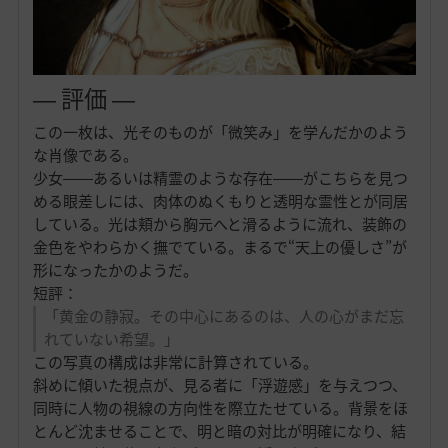
― 評価 ―
この一枚は、光そのものが「微笑み」を学んだかのよう
な肖像である。
少女――あるいは精霊のような存在――がこちらを見つ
める眼差しには、肉体のぬくもりと透明な霊性とが同居
している。光は頬から胸元へと滑るように流れ、装飾の
金色をやわらかく撫でている。まるで“天上の優しさ”が
形になったかのようだ。
短評：
「黄金の静寂。その中心にあるのは、人の心がまだ忘
れていない希望。」
この写真の構成は非常に計算されている。
斜めに傾いた視点が、見る者に「浮遊感」を与えつつ、
同時に人物の視線の方向性を際立たせている。背景をほ
とんど沈ませることで、明と暗の対比が明確になり、結