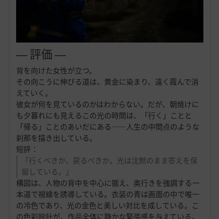
― 評価 ―
背を向けた女性が立つ。
その向こうに伸びる道は、黄金に染まり、遠く霞んで消
えていく。
彼女が何を見ているのかはわからない。だが、朝焼けに
も夕暮れにも見えるこの光の時間は、「行く」ことと
「帰る」ことのあいだにある——人生の中間点のような
刹那を描き出している。
短評：
「行くべきか、戻るべきか。光は沈黙のまま答えを保
留している。」
構図は、人物の背中を中心に据え、奥行きを強調する一
本道で視線を誘導している。衣装の青は画面の中で唯一
の冷色であり、光の金色と美しい対比を成している。こ
の色彩設計が、作品全体に静かな緊張感を与えている。