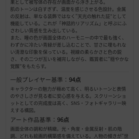
果として被写体の存在が画面から浮き上がる。
肌のトーンは白すぎず、温度を感じさせる色設計。金属
の反射は、単なる装飾ではなく“天光の触れた証”として
機能している。これが「神話的リアリズム」と呼ぶにふ
さわしい質感を生み出している。
また、瞳の色が画面全体のハーモニーの中で最も強く、
わずかに冷たい青緑が差し込むことで、甘さに埋もれな
い清澄な印象を保っている。視線の柔らかさと色の鋭
さ、その二つが互いを補完しながら、鑑賞者に“穏やかな
覚醒”をもたらす。
一般プレイヤー基準：
94点
キャラクターの魅力が極めて高く、明るいトーンと表情
のやさしさが見る者に安心感を与える。スクリーンショ
ットとしての完成度は高く、SNS・フォトギャラリー映
えする構図。
アート作品基準：
96点
画面全体の調和が精緻。光・角度・金属反射・肌の階
調、どれも絵画的構築感を備えている。人物の傾きが“世