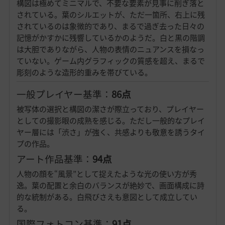
構図は極めてミニマルで、不要な要素が見事に削ぎ落と
されている。葉のシルエットが、ただ一箇所、右上に残
されているのは象徴的であり、まるで過ぎ去った日々の
記憶がかすかに残響しているかのようだ。白と黒の階調
は大胆でありながら、人物の表情のニュアンスを損なっ
ていない。ゲーム内グラフィックの質感を超え、まるで
彫刻のような造形的重みを帯びている。
一般プレイヤー基準：
86点
被写体の選択と構図の潔さが際立っており、プレイヤー
としての撮影眼の成熟を感じる。ただし一般的なプレイ
ヤー層には「渋さ」が強く、共感よりも敬意を誘うタイ
プの作品。
アート作品基準：
94点
人物の顔を“風景”として捉えたような光の使い方が秀
逸。葉の配置と余白のバランスが絶妙で、画面構成に詩
的な統制がある。白飛びさえも意図として成立してい
る。
国際フォトコン基準：
91点