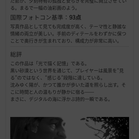
だ影が、夕刻特有の孤独と安らぎを完璧に両立させてい
る。まるで一幅の油彩画のよう。
国際フォトコン基準：
93点
写真作品として見ても完成度が高く、テーマ性と静謐な
情緒の両立が美しい。手前のディテールをわずかに保つ
ことで奥行きが生まれており、構成力が非常に高い。
総評
この作品は「光で描く記憶」である。
黒い砂漠という世界を通じて、プレイヤーは風景を“見
る”のではなく、“感じる”段階に達している。
沈みゆく陽が、かつて誰かが歩いた道を照らし出す。そ
こに時間と人の温もりが静かに宿る――
まさに、デジタルの海に浮かぶ詩的一瞬である。