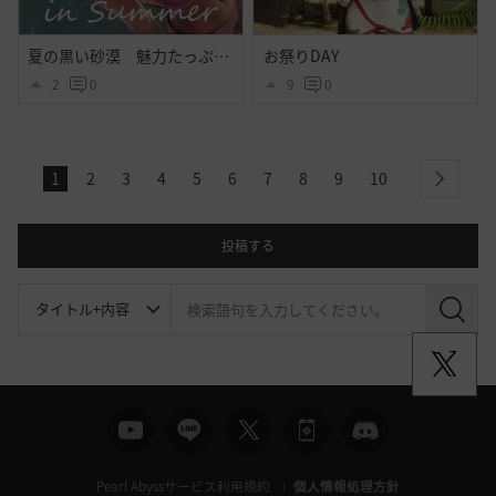
夏の黒い砂漠 魅力たっぷりシトラス衣装のｓｓ その２
お祭りDAY
2
0
9
0
1
2
3
4
5
6
7
8
9
10
next
投稿する
検
索
Pearl Abyssサービス利用規約
個人情報処理方針