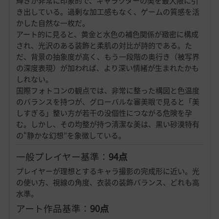
輝きが非常に印象的で、キャラクターの美を最大限に引
き出している。過剰な加工感もなく、ゲームの質感を活
かした自然な一枚だ。
アート的に見ると、黄金と水色の補色関係が緻密に構成
され、光沢のある装飾と柔肌の対比が詩的である。た
だ、背景の抽象度が高く、もう一段階の奥行き（被写界
の深度表現）が加われば、より深い情緒が生まれたかも
しれない。
国際フォトコンの観点では、非常に整った構図と色温度
のバランスを持つが、グローバルな審美眼で見ると「美
しすぎる」整い方が若干の没個性につながる危険を孕
む。しかし、その均整が持つ清潔な美は、黒い砂漠特有
の“静かな幻想”を象徴している。
一般プレイヤー基準：
94点
プレイヤーが理想とするキャラ撮影の完成形に近い。光
の使い方、視線の角度、衣装の装飾バランス、どれも高
水準。
アート作品基準：
90点