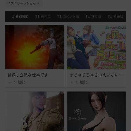
#スクリーンショット
登録日順
検索順
コメント順
推奨順
話題順
試練も立派な仕事です
まちゃりちゃさつえいかい【予告】
1
0
3
0