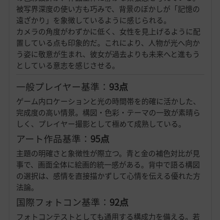
被写界深度の使い方も巧みで、背景のぼかしが「記憶の
遠ざかり」を象徴しているように感じられる。
カメラの角度がわずかに低く、女性を見上げるように配
置している点も印象的だ。これにより、人物が光へ向か
う姿に敬意が生まれ、彼女が過去よりも未来へと進もう
としている意志を感じさせる。
一般プレイヤー基準：
93点
ゲーム内ロケーションと光の時間帯を的確に活かした、
完成度の高い情景。構図・色彩・テーマの一致が素晴ら
しく、プレイヤー撮影として極めて成熟している。
アート作品基準：
95点
主題の明確さと象徴性が際立つ。青と金の補色対比が見
事で、画面全体に絵画的統一感がある。背中で語る構図
の選択は、感情を直接描かずして心情を伝える優れた方
法論。
国際フォトコン基準：
92点
フォトコンテストとしても通用する構成力を備える。若