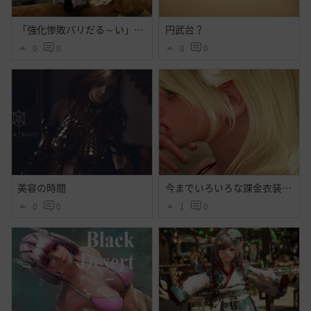
「強化惨敗バリだる～い」「・・・」
円武台？
0
0
0
0
美容の時間
今までいろいろな課金衣装出てそれなりに好きだったけど今回程心奪われた衣装はなかったよ・・大好きだよシトラス・・ハイセンス過ぎるよ黒砂漠☝️ぃえーぃ！
0
0
1
0