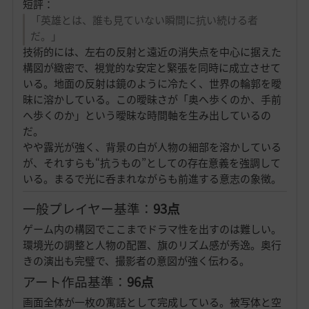
短評：
「英雄とは、誰も見ていない瞬間に抗い続ける者
だ。」
技術的には、左右の反射と遠近の消失点を中心に据えた
構図が緻密で、視覚的な安定と緊張を同時に成立させて
いる。地面の反射は鏡のように冷たく、世界の輪郭を曖
昧に溶かしている。この曖昧さが「奥へ歩くのか、手前
へ歩くのか」という曖昧な時間軸を生み出しているの
だ。
やや露光が強く、背景の白が人物の細部を溶かしている
が、それすらも“抗うもの”としての存在意義を強調して
いる。まるで光に呑まれながらも前進する意志の象徴。
一般プレイヤー基準：
93点
ゲーム内の構図でここまでドラマ性を出すのは難しい。
環境光の調整と人物の配置、旗のリズム感が秀逸。奥行
きの演出も完璧で、撮影者の意図が強く伝わる。
アート作品基準：
96点
画面全体が一枚の寓話として完成している。被写体と空