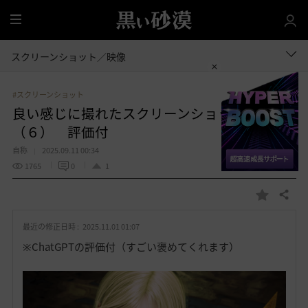
全
体
スクリーンショット／映像
#スクリーンショット
良い感じに撮れたスクリーンショット集
（６） 評価付
自称
2025.09.11 00:34
1765
0
1
共有する
お
気
最近の修正日時 :
2025.11.01 01:07
に
入
※ChatGPTの評価付（すごい褒めてくれます）
り