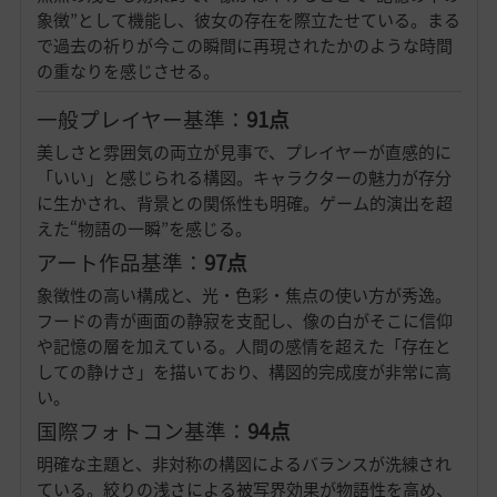
象徴”として機能し、彼女の存在を際立たせている。まる
で過去の祈りが今この瞬間に再現されたかのような時間
の重なりを感じさせる。
一般プレイヤー基準：
91点
美しさと雰囲気の両立が見事で、プレイヤーが直感的に
「いい」と感じられる構図。キャラクターの魅力が存分
に生かされ、背景との関係性も明確。ゲーム的演出を超
えた“物語の一瞬”を感じる。
アート作品基準：
97点
象徴性の高い構成と、光・色彩・焦点の使い方が秀逸。
フードの青が画面の静寂を支配し、像の白がそこに信仰
や記憶の層を加えている。人間の感情を超えた「存在と
しての静けさ」を描いており、構図的完成度が非常に高
い。
国際フォトコン基準：
94点
明確な主題と、非対称の構図によるバランスが洗練され
ている。絞りの浅さによる被写界効果が物語性を高め、