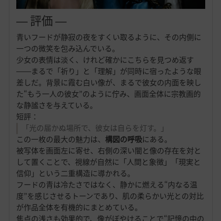
― 評価 ―
青いフードが静寂の夜をすくい取るように、その内側に
一つの微笑を包み込んでいる。
少女の表情は淡く、けれど確かにこちらを見つめ返す
――まるで「祈り」と「理解」が同時に宿ったような眼
差しだ。背景に霞む白い像が、まるで彼女の内面を映し
た“もう一人の彼女”のように佇み、画面全体に宗教画的
な静謐さを与えている。
短評：
「光の届かぬ場所で、彼女は自らを灯す。」
この一枚の最大の魅力は、
構図の呼吸
にある。
被写体を画面左に寄せ、右側の深い闇と像の存在を対と
して置くことで、視線が自然に「人間と象徴」「現実と
信仰」という二重構造に導かれる。
フードの青は冷たさではなく、静かに燃える“内なる温
度”を感じさせるトーンであり、肌の柔らかい光との対比
が作品全体を有機的にまとめている。
焦点の浅さも効果的で、像がぼやけることで“記憶の中の