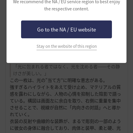
We recommend the NA / EU service region to best enjoy
the respective content.
― 評価 ―
Go to the NA / EU website
大理石の壁に差す光、その中に静かに佇む一人の女性。
金属のような甲冑が光を受け、冷たくも神聖な輝きを放
っている。彼女の表情はわずかに伏し目がちで、まるで
Stay on the website of this region
己の内側に流れる“沈黙”を聴いているかのようだ。
短評：
「光に包まれる者ではなく、光を沈める者――その静
けさが美しい。」
この一枚は、光の“当て方”に明確な意志がある。
強すぎるハイライトをあえて受け止め、マテリアルの質
感を露わにしながら、人物の心情を抑制した陰影で語っ
ている。構図は画面左に余白を取り、右側に重量を集中
させることで、視線が自然に「内向きの対話」へと導か
れていく。
衣装の反射や曲線的な装飾が、まるで彫刻の一部のよう
に彼女の身体に融合しており、肉体と装甲、柔と硬、光