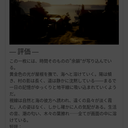
― 評価 ―
この一枚には、時間そのものの“余韻”が写り込んでい
る。
黄金色の光が屋根を撫で、海へと溶けていく。陽は傾
き、村の影は長く、道は静かに沈黙している――まるで
一日の記憶がゆっくりと地平線に吸い込まれていくよう
だ。
視線は自然と海の彼方へ誘われ、遠くの島々が淡く霞
む。人の姿はなく、しかし確かに人の気配がある。生活
の音、潮の匂い、木々の葉擦れ……全てが画面の中に溶
けている。
短評：