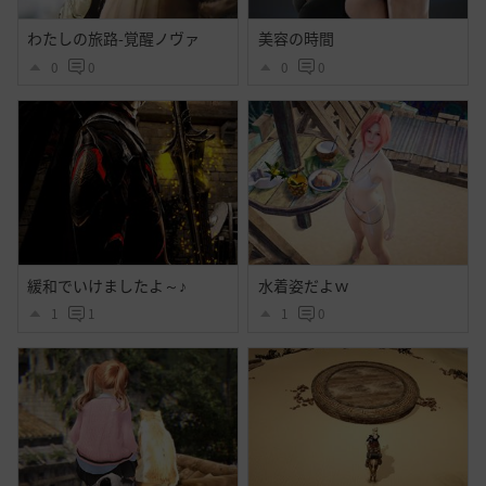
わたしの旅路-覚醒ノヴァ
美容の時間
0
0
0
0
緩和でいけましたよ～♪
水着姿だよｗ
1
1
1
0