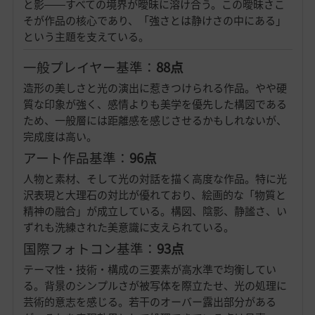
と影――すべての境界が曖昧に溶け合う。この曖昧さこ
そが作品の核心であり、「強さとは静けさの中にある」
という主題を支えている。
一般プレイヤー基準：
88点
造形の美しさと光の演出に惹きつけられる作品。やや硬
質な印象が強く、感情よりも美学を優先した構図である
ため、一般層には距離感を感じさせるかもしれないが、
完成度は高い。
アート作品基準：
96点
人物と素材、そして光の対話を描く高度な作品。特に光
沢表現と大理石の対比が優れており、絵画的な「物質と
精神の融合」が成立している。構図、陰影、静謐さ、い
ずれも洗練された美意識に支えられている。
国際フォトコン基準：
93点
テーマ性・技術・構成の三要素が高水準で均衡してい
る。背景のシンプルさが被写体を際立たせ、光の処理に
芸術的意志を感じる。若干のオーバー露出部分がある