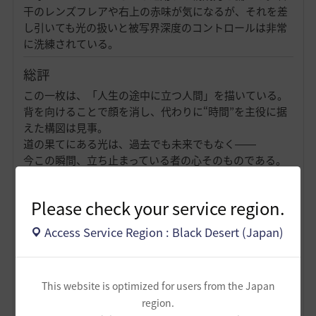
干のレンズフレアや右上の赤味が気になるが、それを差
し引いても光の扱いと被写界深度のコントロールは非常
に洗練されている。
総評
この一枚は、「人生の途中に立つ人間」を描いている。
背を向けることで顔を消し、代わりに“時間”を主役に据
えた構図は見事。
道の果てにある光は、過去でも未来でもなく――
今この瞬間、立ち止まっている者の心そのものである。
Please check your service region.
Access Service Region : Black Desert (Japan)
This website is optimized for users from the Japan
region.