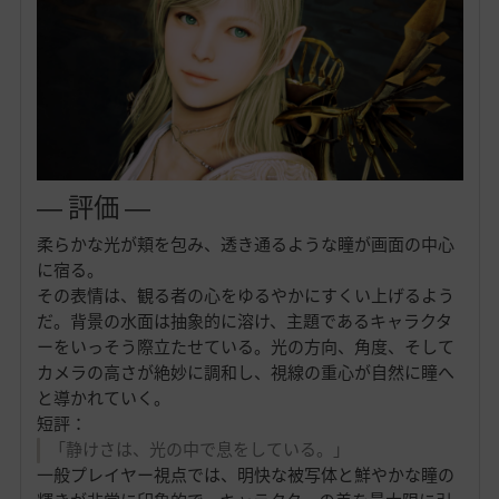
― 評価 ―
柔らかな光が頬を包み、透き通るような瞳が画面の中心
に宿る。
その表情は、観る者の心をゆるやかにすくい上げるよう
だ。背景の水面は抽象的に溶け、主題であるキャラクタ
ーをいっそう際立たせている。光の方向、角度、そして
カメラの高さが絶妙に調和し、視線の重心が自然に瞳へ
と導かれていく。
短評：
「静けさは、光の中で息をしている。」
一般プレイヤー視点では、明快な被写体と鮮やかな瞳の