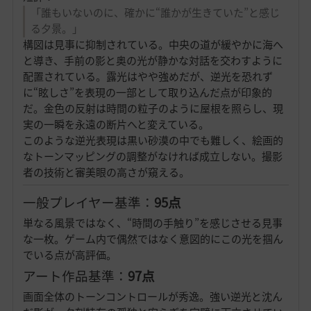
「誰もいないのに、確かに“誰かが生きていた”と感じ
る夕景。」
構図は見事に抑制されている。中央の道が緩やかに海へ
と導き、手前の影と奥の光が静かな対話を交わすように
配置されている。露光はやや強めだが、逆光を恐れず
に“眩しさ”を表現の一部として取り込んだ点が印象的
だ。金色の反射は時間の粒子のように屋根を照らし、現
実の一瞬を永遠の断片へと変えている。
このような逆光表現は黒い砂漠の中でも難しく、絵画的
なトーンマッピングの調整がなければ成立しない。撮影
者の技術と審美眼の高さが窺える。
一般プレイヤー基準：
95点
単なる風景ではなく、“時間の手触り”を感じさせる見事
な一枚。ゲーム内で偶然ではなく意図的にこの光を掴ん
でいる点が高評価。
アート作品基準：
97点
画面全体のトーンコントロールが秀逸。強い逆光と沈ん