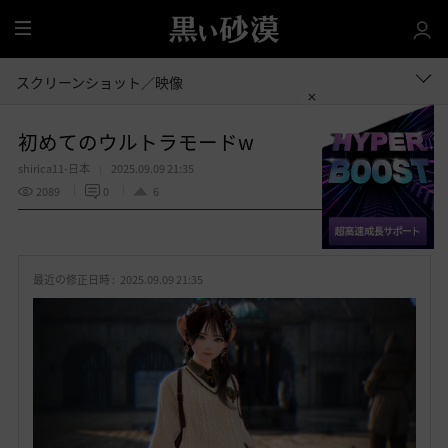
全
体
スクリーンショット／映像
初めてのウルトラモードw
shirica11-日本
2025.09.09 21:35
2089
0
6
共有する
お
気
最近の修正日時 :
2025.09.09 21:35
に
入
り