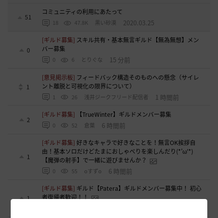
コミュニティの利用にあたって
51
2020.03.25
18
47.8K
黒い砂漠
[ギルド募集]
スキル共有・基本無言ギルド【無為無想】メン
バー募集
0
15 分前
0
6
とりぐな
[意見掲示板]
フィードバック構造そのものへの懸念（サイレ
ント離脱と可視化の限界について）
1
1 時間前
1
26
浅井ジークフリード配信者
[ギルド募集]
【TrueWinter】ギルドメンバー募集
2
6 時間前
0
52
倉葉
[ギルド募集]
好きなキャラで好きなことを！無言OK挨拶自
由！基本ソロだけどたまにおしゃべりを楽しんだり(*'ω'*)
1
【魔弾の射手】で一緒に遊びませんか？
6 時間前
0
55
oすずo
[ギルド募集]
ギルド【Patera】ギルドメンバー募集中！ 初心
者復帰者歓迎！！
1
10 時間前
0
105
かぐらBDO