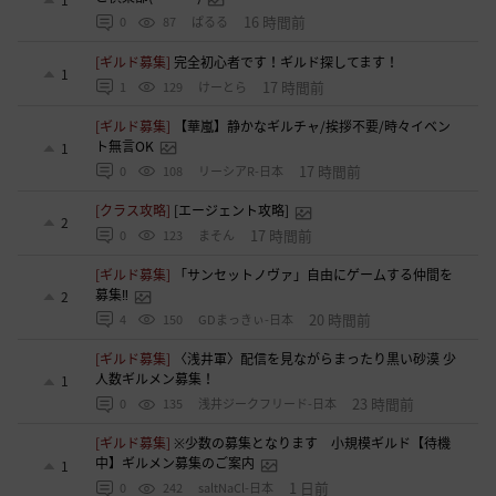
16 時間前
0
87
ぱるる
[ギルド募集]
完全初心者です！ギルド探してます！
1
17 時間前
1
129
けーとら
[ギルド募集]
【華嵐】静かなギルチャ/挨拶不要/時々イベン
ト無言OK
1
17 時間前
0
108
リーシアR-日本
[クラス攻略]
[エージェント攻略]
2
17 時間前
0
123
まそん
[ギルド募集]
「サンセットノヴァ」自由にゲームする仲間を
募集‼️
2
20 時間前
4
150
GDまっきぃ-日本
[ギルド募集]
〈浅井軍〉配信を見ながらまったり黒い砂漠 少
人数ギルメン募集！
1
23 時間前
0
135
浅井ジークフリード-日本
[ギルド募集]
※少数の募集となります 小規模ギルド【待機
中】ギルメン募集のご案内
1
1 日前
0
242
saltNaCl-日本