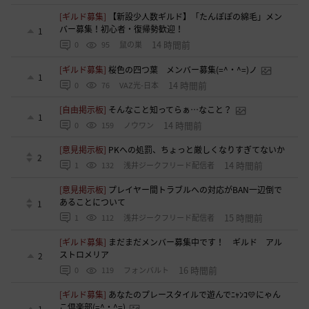
[ギルド募集]
【新設少人数ギルド】「たんぽぽの綿毛」メン
バー募集！初心者・復帰勢歓迎！
1
14 時間前
0
95
鼠の巣
[ギルド募集]
桜色の四つ葉 メンバー募集(=^・^=)ノ
1
14 時間前
0
76
VAZ光-日本
[自由掲示板]
そんなこと知ってらぁ…なこと？
1
14 時間前
0
159
ノウワン
[意見掲示板]
PKへの処罰、ちょっと厳しくなりすぎてないか
2
14 時間前
1
132
浅井ジークフリード配信者
[意見掲示板]
プレイヤー間トラブルへの対応がBAN一辺倒で
あることについて
1
15 時間前
1
112
浅井ジークフリード配信者
[ギルド募集]
まだまだメンバー募集中です！ ギルド アル
ストロメリア
2
16 時間前
0
119
フォンバルト
[ギルド募集]
あなたのプレースタイルで遊んでﾆｬﾝｺ💛にゃん
こ倶楽部(=^・^=)
1