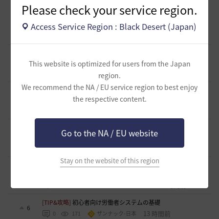
Please check your service region.
[ギルド募集]
ギルチャ完全無言推奨・ソロ向けギルド「スト
レイキャッツ」メンバー募集（ギルドボス有・初心者復帰者
1
Access Service Region : Black Desert (Japan)
多数所属・スキル目当て◎）
10 時間前
0
61
くろいばら
[意見掲示板]
釣りの「他の冒険者の船舶搭乗防止」設定が毎
回リセットされる問題について
This website is optimized for users from the Japan
0
11 時間前
0
90
浅井ジークフリード配信者
region.
We recommend the NA / EU service region to best enjoy
[意見掲示板]
HYPERBOOSTの「AD750を目指そう」という
the respective content.
呼びかけと、実際の難易度のギャップについて
1
12 時間前
0
116
浅井ジークフリード配信者
[クラス攻略]
[エージェント攻略]スキルコンボ動画並びにス
Go to the NA / EU website
キル特化
1
13 時間前
0
124
夜狐丸
Stay on the website of this region
[意見掲示板]
運営体制について感じている懸念（ガイドライ
ン整備・監査体制・対応の一貫性）
1
13 時間前
0
101
浅井ジークフリード配信者
[TIP&攻略]
初心者向け労働者システムの基礎
6
13 時間前
0
171
ザンナック-日本