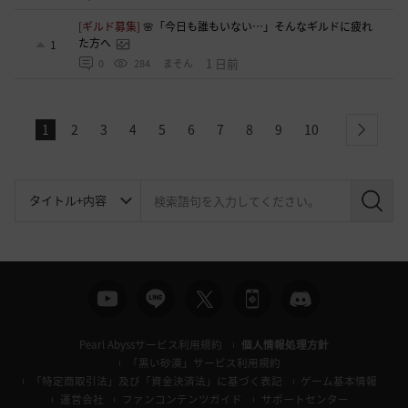
[ギルド募集]
🌸「今日も誰もいない…」そんなギルドに疲れ
た方へ
1
1 日前
0
284
まそん
1
2
3
4
5
6
7
8
9
10
next
検
索
Pearl Abyssサービス利用規約
個人情報処理方針
「黒い砂漠」サービス利用規約
「特定商取引法」及び「資金決済法」に基づく表記
ゲーム基本情報
運営会社
ファンコンテンツガイド
サポートセンター