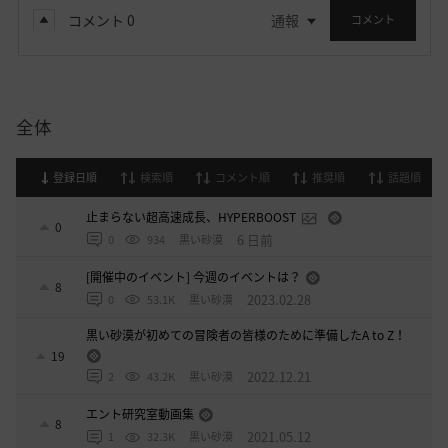
コメント
0
通報
コメント
全体
登録日順
検索順
コメント順
推奨順
話題順
止まらない超高速成長、HYPERBOOST
0
6 日前
0
934
黒い砂漠
[開催中のイベント] 今週のイベントは？
8
2023.02.28
0
53.1K
黒い砂漠
黒い砂漠が初めての冒険者の皆様のために準備したA to Z！
19
2022.12.21
2
43.2K
黒い砂漠
エント研究室動画集
8
2021.05.12
1
32.3K
黒い砂漠