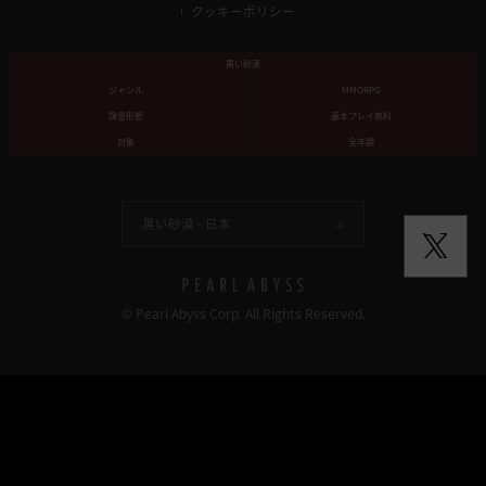
クッキーポリシー
黒い砂漠
ジャンル
MMORPG
課金形態
基本プレイ無料
対象
全年齢
黒い砂漠 -
日本
© Pearl Abyss Corp. All Rights Reserved.