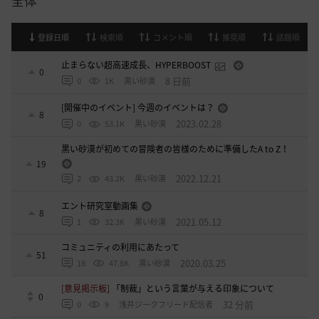
全体
登録日順
検索順
コメント順
推奨順
話題順
止まらない超高速成長、HYPERBOOST
0
8 日前
0
1K
黒い砂漠
[開催中のイベント] 今週のイベントは？
8
2023.02.28
0
53.1K
黒い砂漠
黒い砂漠が初めての冒険者の皆様のために準備したA to Z！
19
2022.12.21
2
43.2K
黒い砂漠
エント研究室動画集
8
2021.05.12
1
32.3K
黒い砂漠
コミュニティの利用にあたって
51
2020.03.25
18
47.8K
黒い砂漠
[意見掲示板]
「制裁」という言葉が与える印象について
0
32 分前
0
9
浅井ジークフリード配信者