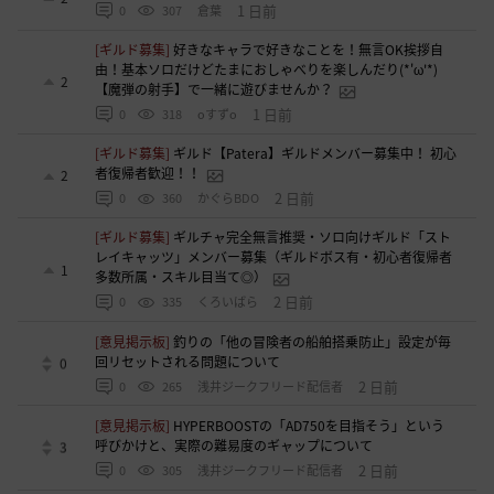
1 日前
0
307
倉葉
[ギルド募集]
好きなキャラで好きなことを！無言OK挨拶自
由！基本ソロだけどたまにおしゃべりを楽しんだり(*'ω'*)
2
【魔弾の射手】で一緒に遊びませんか？
1 日前
0
318
oすずo
[ギルド募集]
ギルド【Patera】ギルドメンバー募集中！ 初心
者復帰者歓迎！！
2
2 日前
0
360
かぐらBDO
[ギルド募集]
ギルチャ完全無言推奨・ソロ向けギルド「スト
レイキャッツ」メンバー募集（ギルドボス有・初心者復帰者
1
多数所属・スキル目当て◎）
2 日前
0
335
くろいばら
[意見掲示板]
釣りの「他の冒険者の船舶搭乗防止」設定が毎
回リセットされる問題について
0
2 日前
0
265
浅井ジークフリード配信者
[意見掲示板]
HYPERBOOSTの「AD750を目指そう」という
呼びかけと、実際の難易度のギャップについて
3
2 日前
0
305
浅井ジークフリード配信者