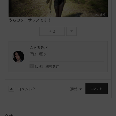
うちのソーサレスです！
2
ふぁるみざ
5
2
Lv
61
楓刃霜紅
コメント
2
通報
コメント