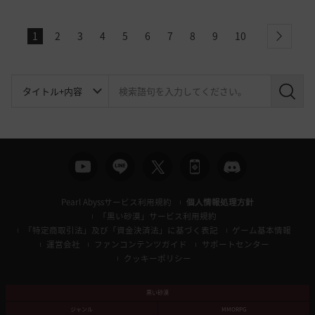
1
2
3
4
5
6
7
8
9
10
next
検
索
Pearl Abyssサービス利用規約
個人情報処理方針
「黒い砂漠」サービス利用規約
「特定商取引法」及び「資金決済法」に基づく表記
ゲーム基本情報
運営会社
ファンコンテンツガイド
サポートセンター
クッキーポリシー
黒い砂漠
ジャンル
MMORPG