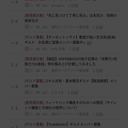
0
1 日前
0
316
tanupon
[意見掲示板]
「先に見つけて丁寧に見る」は本気か、恒例の
挨拶文か
0
1 日前
1
188
浅井ジークフリード配信者
[ギルド募集]
【サンセットノヴァ】敷居が低い生活系(航海)
ギルド お気楽に冒険メンバー募集中♫
0
1 日前
0
191
Iroly-日本
[意見掲示板]
【検証】HYPERBOOST紹介記事の「攻撃力+防
御力750達成」例を積み上げ計算してみました
2
1 日前
0
197
浅井ジークフリード配信者
[ギルド募集]
スキル共有・基本無言ギルド【無為無想】メン
バー募集
0
1 日前
0
282
とりぐな
[意見掲示板]
フィードバック構造そのものへの懸念（サイレ
ント離脱と可視化の限界について）
2
1 日前
1
236
浅井ジークフリード配信者
[ギルド募集]
【TrueWinter】ギルドメンバー募集
2