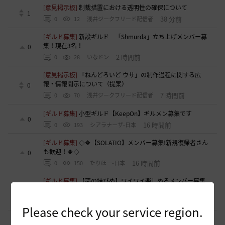
[意見掲示板]
制裁措置における透明性の確保について
1
38 分前
0
12
浅井ジークフリード配信者
[ギルド募集]
新設ギルド 「Shmurda」立ち上げメンバー募
集！現在3名！
0
2 時間前
0
28
いなドン
[意見掲示板]
「ねんどろいど ウサ」の制作過程に関する広
報・情報開示について（提案）
0
7 時間前
0
70
浅井ジークフリード配信者
[ギルド募集]
小型ギルド【KeepOn】ギルメン募集です
0
16 時間前
0
193
シアラナーザ-日本
[ギルド募集]
◇🔶【SOLATIO】メンバー募集!新規復帰者さん
も歓迎！🔶◇
0
16 時間前
0
150
たりほー-日本
[ギルド募集]
【夢の結びめ】ワイワイ楽しめるメンバー募集
中！🩷🧡💛💚💙🩵💜
0
16 時間前
0
160
花ノひろみん
Please check your service region.
[ギルド募集]
【クラバート】初心者、復帰、ベテラン、移