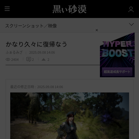
全
体
スクリーンショット／映像
かなり久々に復帰なう
ふぁるみざ
2025.09.08 14:06
2404
2
2
共有する
お
気
最近の修正日時 :
2025.09.08 14:06
に
入
り