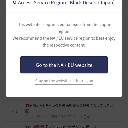
Access Service Region : Black Desert (Japan)
籍、チャットが苦手な方も歓迎致します
0
16 時間前
0
141
xマキナx-日本
[意見掲示板]
太古装備に関する公式説明と意見掲示板への対
応について
This website is optimized for users from the Japan
1
21 時間前
1
193
浅井ジークフリード配信者
region.
We recommend the NA / EU service region to best enjoy
[ファンアート & 創作]
内容ないびみょマンガ その45 転生し
the respective content.
たら黒い砂漠だった件
3
22 時間前
1
134
きゅんきゅん-日本
[ギルド募集]
【🍀もんぶらん喫茶🍀】新規復帰者大歓迎！ま
Go to the NA / EU website
ったり自由なギルドです♪
1
1 日前
0
176
ゆぅにゃん
Stay on the website of this region
[ギルド募集]
【新設1段拠点戦ギルド】「えにぐま」ギルド
メンバー募集中！
1
1 日前
0
196
えにぐま
[自由掲示板]
キャラの肖像画を撮ると縦長になってしまう
1
1 日前
0
289
無敵で踊り狂う女
[自由掲示板]
デヴォレカアクセサリーの使い道