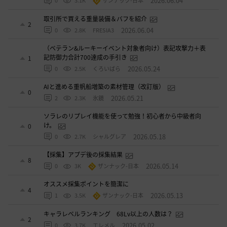
2026.06.04
0
3.1K
ザンナック-日本
取引所で買える重量装備＆バフを紹介
2
2026.06.04
0
2.8K
FRESIA3
（ベテラン&ルーキーイベント対象者向け）表記攻撃力＋表
記防御力合計700達成の手引き
1
2026.05.24
0
2.5K
くろいばら
AIと進める重帆船増築の素材管理（改訂版）
0
2026.05.21
2
2.3K
氷鏡
ソラレのリプレイ機能を使って勉強！初心者から中級者向
け。
0
2026.05.18
0
2.7K
シャルグレア
【採集】アプデ後の採集結果
8
2026.05.14
0
3K
ザンナック-日本
オススメ採集ポイントを簡潔に
4
2026.05.13
1
3.5K
ザンナック-日本
キャラレベルランキング 68Lv以上の人数は？
2
2026.05.02
0
3.7K
エレメル