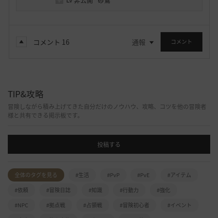
コメント
16
通報
コメント
TIP&攻略
冒険しながら積み上げてきた自分だけのノウハウ、攻略、コツを他の冒険者
様と共有できる掲示板です。
投稿する
全体のタグを見る
#生活
#PvP
#PvE
#アイテム
#依頼
#冒険日誌
#知識
#行動力
#強化
#NPC
#拠点戦
#占領戦
#冒険初心者
#イベント