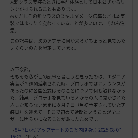
※新クラス実装のときに事前体験として日本公式からリ
ンクがはられることもあります。
※ただしその新クラスのスキルダメージ倍率などは本実
装ではまったく変わっていることが多いので、それも注
意。
この記事は、次のアプデに何が来るかちょっと見てみた
いくらいの方を想定しています。
以下余談。
そもそも私がこの記事を書こうと思ったのは、エダニア
実装が２週間延期された時、グロラボではアナウンスが
あったのに各国公式はそのことについて何も触れなかっ
た。結果、グロラボを見ている人かその人に聞かされた
人しか知らないままに８月７日（当初予定されていた実
装日）を迎えて、そこで初めて延期ということが全ユー
ザーに明らかになることがあったためです。
→
8月7日(木)アップデートのご案内(追記：2025-08-07
18:22)
（日本）