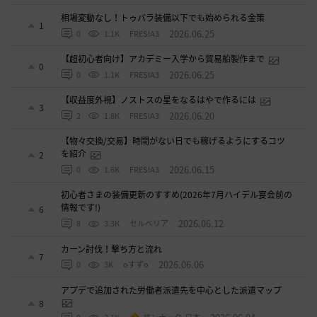
相場変動なし！トゥバラ装備以下でも始められる金策
1
2026.06.25
0
1.1K
FRESIA3
【超初心者向け】アカデミー入学から貿易船製作まで
0
2026.06.25
0
1.1K
FRESIA3
【収益度外視】ノストスの星をなるはやで作るには
3
2026.06.20
2
1.8K
FRESIA3
【物々交換/交易】時間がない日でも稼げるようにするコツ
を紹介
2
2026.06.15
0
1.6K
FRESIA3
初心者さまの装備更新のすすめ(2026年7月ハイデル宴会前の
情報です!)
6
2026.06.12
8
3.3K
セルベリア
カーン討伐！撃ち方と流れ
7
2026.06.06
0
3K
oすずo
アプデで追加された労働者派遣先を中心とした派遣マップ
8