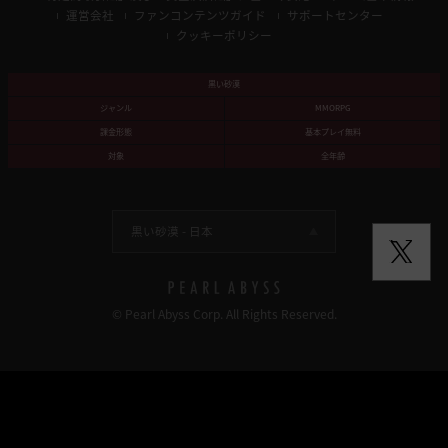
運営会社
ファンコンテンツガイド
サポートセンター
クッキーポリシー
黒い砂漠
ジャンル
MMORPG
課金形態
基本プレイ無料
対象
全年齢
黒い砂漠 -
日本
© Pearl Abyss Corp. All Rights Reserved.