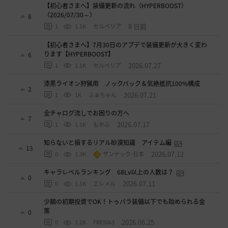
【初心者さまへ】装備更新の流れ（HYPERBOOST）
（2026/07/30～）
8
8 日前
1
1.1K
セルベリア
【初心者さまへ】7月30日のアプデで装備更新が大きく変わ
ります【HYPERBOOST】
6
2026.07.27
1
1.1K
セルベリア
漆黒ライオン狩猟用 ノックバック＆気絶抵抗100%構成
2
2026.07.21
1
1K
ふぁちゃん
全チャログ流しでお困りの方へ
7
2026.07.17
1
1.1K
もかふ
知らないと損するリアル砂漠知識 アイテム編
13
2026.07.12
0
1.3K
ザンナック-日本
キャラレベルランキング 68Lv以上の人数は？
0
2026.07.11
0
1.1K
エレメル
少額の初期投資でOK！トゥバラ装備以下でも始められる金
策
0
2026.06.25
0
1.2K
FRESIA3