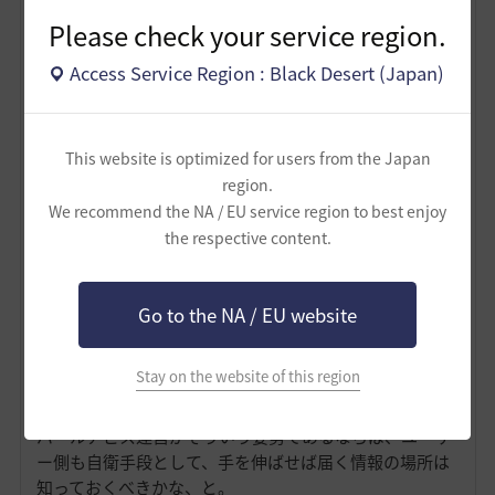
Please check your service region.
Access Service Region : Black Desert (Japan)
This website is optimized for users from the Japan
region.
We recommend the NA / EU service region to best enjoy
the respective content.
大型アップデートですから、そのためにリアルの予定を
ずらしたり、わかりやすいところでは有給なども考えて
Go to the NA / EU website
いた方にとって、延期発表が当日にいきなり！？という
のはかなり不誠実だなと私には思えました。
グロラボでは先週すでに（ほぼ１週間前）発表していた
Stay on the website of this region
のに、ですね。
パールアビス運営がそういう姿勢であるならば、ユーザ
ー側も自衛手段として、手を伸ばせば届く情報の場所は
知っておくべきかな、と。