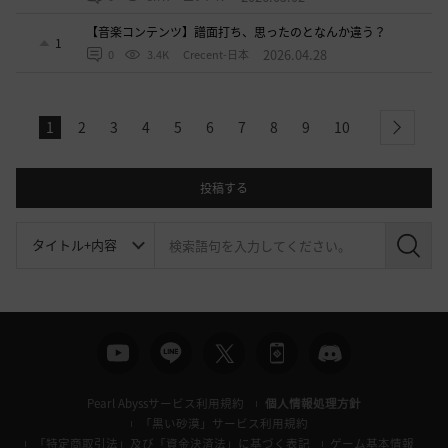
【音楽コンテンツ】譜面打ち、思ったのとなんか違う？
1
2026.04.28
0
3.4K
Crecent-日本
1
2
3
4
5
6
7
8
9
10
next
投稿する
検
索
Pearl Abyssサービス利用規約
個人情報処理方針
「黒い砂漠」サービス利用規約
「特定商取引法」及び「資金決済法」に基づく表記
ゲーム基本情報