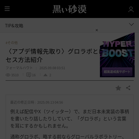
全
体
TIP&攻略
#その他
〈アプデ情報先取り〉グロラボとは？＆アク
セス方法紹介
フォーマルハウト
2025.09.08 03:51
3510
16
2
共有する
お
気
最近の修正日時 :
2025.09.13 04:56
に
入
例えば配信やX（ツイッター）で、まだ日本未実装の事柄
り
を書いたり話したりしていて、「グロラボ」という言葉
を耳にするかもしれません。
通称グロラボ、略する前ならグローバルラボラトリー、