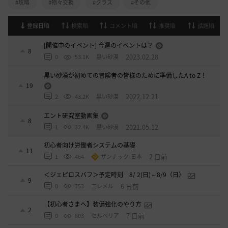
#攻略
#物々交換
#クラス
#その他
登録日順
検索順
コメント順
推奨順
話題順
[開催中のイベント] 今週のイベントは？
8
2023.02.28
0
53.1K
黒い砂漠
黒い砂漠が初めての冒険者の皆様のために準備したA to Z！
19
2022.12.21
2
43.2K
黒い砂漠
エント研究室動画集
8
2021.05.12
1
32.4K
黒い砂漠
初心者向け労働者システムの基礎
11
2 日前
1
464
ザンナック-日本
＜ジェピロスバフ＞予定時刻 8/ 2(日)～8/9（日）
9
6 日前
0
753
エレメル
【初心者さまへ】装備強化のやり方
2
7 日前
0
803
セルベリア