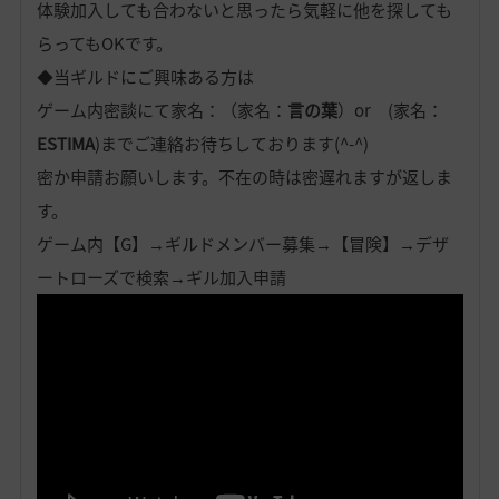
体験加入しても合わないと思ったら気軽に他を探しても
らってもOKです。
◆当ギルドにご興味ある方は
ゲーム内密談にて家名：（家名：
言の葉
）or (家名：
ESTIMA
)までご連絡お待ちしております(^-^)
密か申請お願いします。不在の時は密遅れますが返しま
す。
ゲーム内【G】→ギルドメンバー募集→【冒険】→デザ
ートローズで検索→ギル加入申請