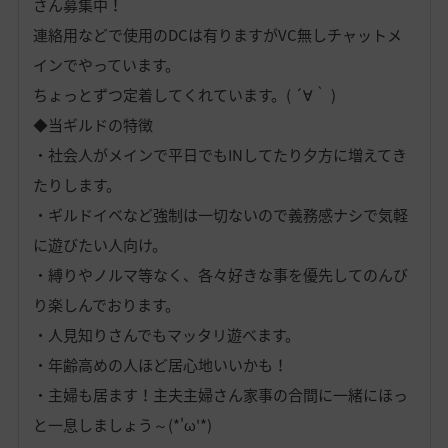
さん募集中！
連絡用などで使用のDCは有りますがVC無しチャットメ
インでやっています。
ちょっとずつ定着してくれています。( ´∀｀ )
◆当ギルドの特徴
・社会人がメインで平日でもINしてたり夕方に増えてき
たりします。
・ギルドイベなど強制は一切ないので義務感ナシで気軽
に遊びたい人向け。
・縛りやノルマ等なく、各々好きな事を優先してのんび
り楽しんでおります。
・人見知りさんでもマッタリ遊べます。
・年齢高めの人ほど居心地いいかも！
・主婦も居ます！主夫主婦さん家事の合間に一緒にほっ
と一息しましょう～(*'ω'*)