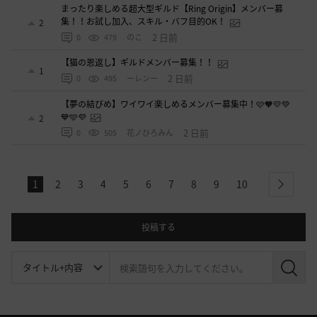
まったり楽しめる超大型ギルド【Ring Origin】メンバー募
集！！お試し加入、スキル・バフ目的OK！
2
2 日前
0
479
のこ
【猫の恩返し】ギルドメンバー募集！！
1
2 日前
0
495
ーレンー
【夢の結びめ】ワイワイ楽しめるメンバー募集中！🩷🧡💛💚
💙🩵💜
2
2 日前
0
505
花ノひろみん
1
2
3
4
5
6
7
8
9
10
next
投稿する
検
索