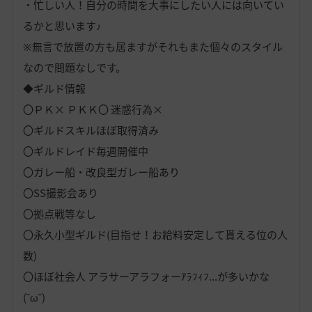
・忙しい人！自分の時間を大事にしたい人には向いてい
るかと思います♪
※無言で放置の方も居ますがそれもまた個々のスタイル
なので問題なしです。
◆ギルド情報
〇ＰＫ× ＰＫＫ〇 迷惑行為×
〇ギルドスキルほぼ取得済み
〇ギルドレイド毎週開催中
〇ガレー船・改良型ガレー船あり
〇SS撮影会あり
〇拠点戦等なし
〇永久小型ギルド(目指せ！お給料安定して貰える位の人
数)
〇ほぼ社会人 アラサーアラフォーｱﾗﾌｨﾌ...が多いかな
(˘ω˘)