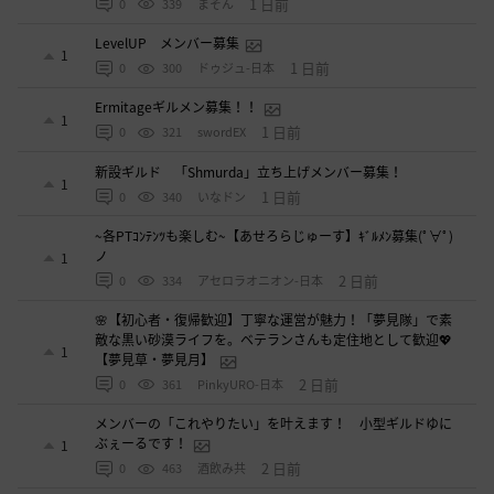
1 日前
0
339
まそん
LevelUP メンバー募集
1
1 日前
0
300
ドゥジュ-日本
Ermitageギルメン募集！！
1
1 日前
0
321
swordEX
新設ギルド 「Shmurda」立ち上げメンバー募集！
1
1 日前
0
340
いなドン
~各PTｺﾝﾃﾝﾂも楽しむ~【あせろらじゅーす】ｷﾞﾙﾒﾝ募集(ﾟ∀ﾟ)
ノ
1
2 日前
0
334
アセロラオニオン-日本
🌸【初心者・復帰歓迎】丁寧な運営が魅力！「夢見隊」で素
敵な黒い砂漠ライフを。ベテランさんも定住地として歓迎💖
1
【夢見草・夢見月】
2 日前
0
361
PinkyURO-日本
メンバーの「これやりたい」を叶えます！ 小型ギルドゆに
ぶぇーるです！
1
2 日前
0
463
酒飲み共