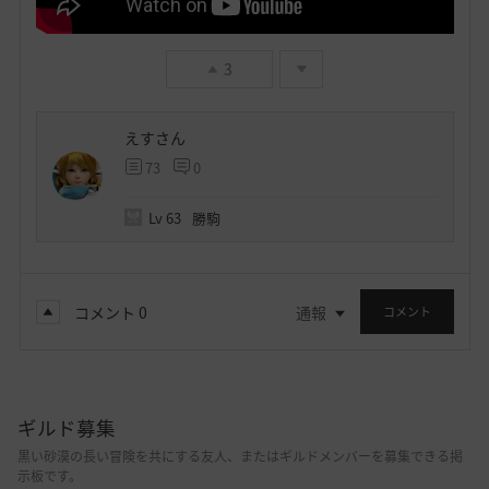
3
えすさん
73
0
Lv
63
勝駒
コメント
0
通報
コメント
ギルド募集
黒い砂漠の長い冒険を共にする友人、またはギルドメンバーを募集できる掲
示板です。