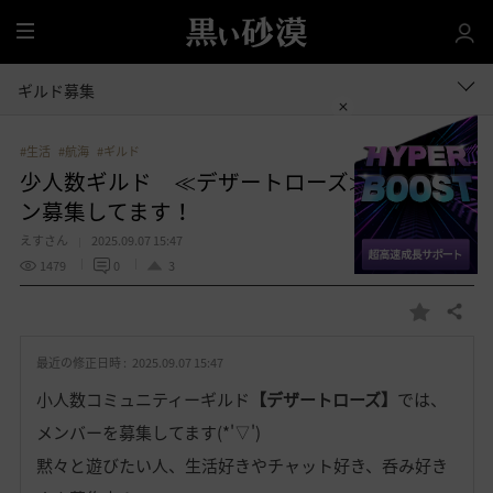
全
体
ギルド募集
#生活
#航海
#ギルド
少人数ギルド ≪デザートローズ≫ ギルメ
ン募集してます！
えすさん
2025.09.07 15:47
1479
0
3
共有する
お
気
最近の修正日時 :
2025.09.07 15:47
に
入
小人数コミュニティーギルド
【デザートローズ】
では、
り
メンバーを募集してます(*'▽')
黙々と遊びたい人、生活好きやチャット好き、呑み好き