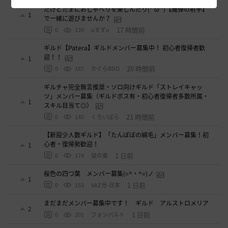
好きなキャラで好きなことを！無言OK挨拶自由！基本ソロ
だけどたまにおしゃべりを楽しんだり(*'ω'*)【魔弾の射手】
1
で一緒に遊びませんか？
17 時間前
0
139
oすずo
ギルド【Patera】ギルドメンバー募集中！ 初心者復帰者歓
迎！！
1
20 時間前
0
187
かぐらBDO
ギルチャ完全無言推奨・ソロ向けギルド「ストレイキャッ
ツ」メンバー募集（ギルドボス有・初心者復帰者多数所属・
1
スキル目当て◎）
21 時間前
0
140
くろいばら
【新設少人数ギルド】「たんぽぽの綿毛」メンバー募集！初
心者・復帰勢歓迎！
1
1 日前
0
174
鼠の巣
桜色の四つ葉 メンバー募集(=^・^=)ノ
1
1 日前
0
153
VAZ光-日本
まだまだメンバー募集中です！ ギルド アルストロメリア
2
1 日前
0
201
フォンバルト