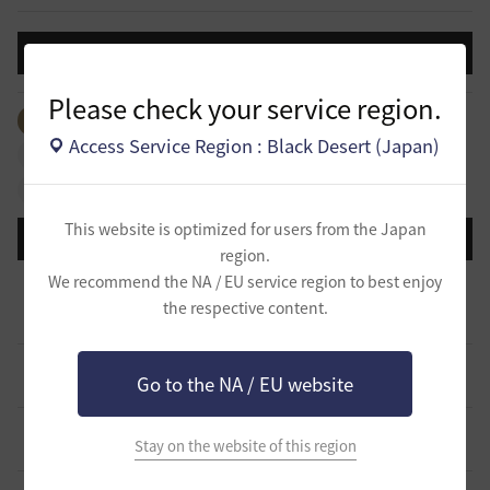
投稿する
Please check your service region.
全体のタグを見る
#生活
#ギルド
#パーティ
Access Service Region : Black Desert (Japan)
#拠点戦
#占領戦
#戦闘
#ギルドリーグ
#航海
#冒険
This website is optimized for users from the Japan
登録日順
検索順
コメント順
推奨順
話題順
region.
【サンセットノヴァ】敷居が低い生活系(航海)ギルド お気
We recommend the NA / EU service region to best enjoy
楽に冒険メンバー募集中♫
0
the respective content.
5 時間前
0
57
Iroly-日本
スキル共有・基本無言ギルド【無為無想】メンバー募集
0
Go to the NA / EU website
10 時間前
0
102
とりぐな
【TrueWinter】ギルドメンバー募集
2
Stay on the website of this region
17 時間前
0
129
倉葉