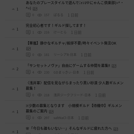
あなたのプレースタイルで遊んでﾆｬﾝｺ💛にゃんこ倶楽部(=^・
^=)
1
1 日前
0
157
ぱるる
完全初心者です！ギルド探してます！
1
1 日前
1
216
けーとら
【華嵐】静かなギルチャ/挨拶不要/時々イベント無言OK
1
1 日前
0
181
リーシアR-日本
「サンセットノヴァ」自由にゲームする仲間を募集‼️
2
1 日前
4
230
GDまっきぃ-日本
〈浅井軍〉配信を見ながらまったり黒い砂漠 少人数ギルメン
募集！
1
1 日前
0
218
浅井ジークフリード-日本
※少数の募集となります 小規模ギルド【待機中】ギルメン
募集のご案内
1
1 日前
0
297
saltNaCl-日本
🌸「今日も誰もいない…」そんなギルドに疲れた方へ
1