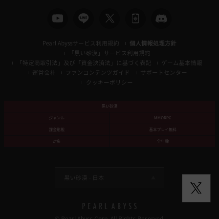
Pearl Abyssサービス利用規約
個人情報処理方針
「黒い砂漠」サービス利用規約
「特定商取引法」及び「資金決済法」に基づく表記
ゲーム基本情報
運営会社
ファンコンテンツガイド
サポートセンター
クッキーポリシー
黒い砂漠
ジャンル
MMORPG
課金形態
基本プレイ無料
対象
全年齢
黒い砂漠 -
日本
© Pearl Abyss Corp. All Rights Reserved.