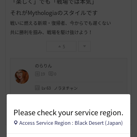
「楽しく」でも「戦場では本気」
それがMythologiaのスタイルです
戦いに燃える新規・復帰者、今からでも遅くない
共に勝利を掴み、戦場を駆け抜けよう！
5
のらりん
19
0
Lv
63
ノラヌチャン
Please check your service region.
コメント
0
通報
コメント
Access Service Region : Black Desert (Japan)