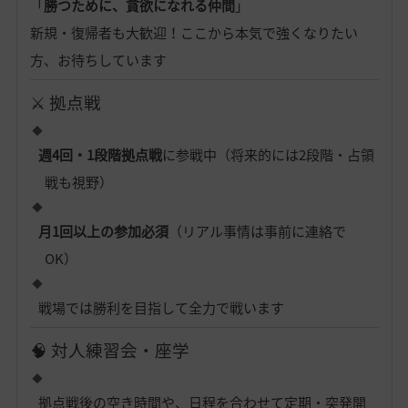
「
勝つために、貪欲になれる仲間
」
新規・復帰者も大歓迎！ここから本気で強くなりたい
方、お待ちしています
⚔️ 拠点戦
週4回・1段階拠点戦
に参戦中（将来的には2段階・占領
戦も視野）
月1回以上の参加必須
（リアル事情は事前に連絡で
OK）
戦場では勝利を目指して全力で戦います
🧠 対人練習会・座学
拠点戦後の空き時間や、日程を合わせて定期・突発開