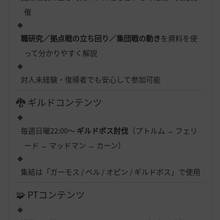
催
職研究／拠点戦の立ち回り／集団戦の動き
を資料を使
って分かりやすく解説
対人未経験・復帰者でも安心して参加可能
🐉 ギルドコンテンツ
毎週日曜22:00〜
ギルドボス討伐
（プトルム → フェリ
ード → マッドマン → カーン）
集結は「ガーモス / ベル / オピン / ギルドボス」で使用
🧩 PTコンテンツ