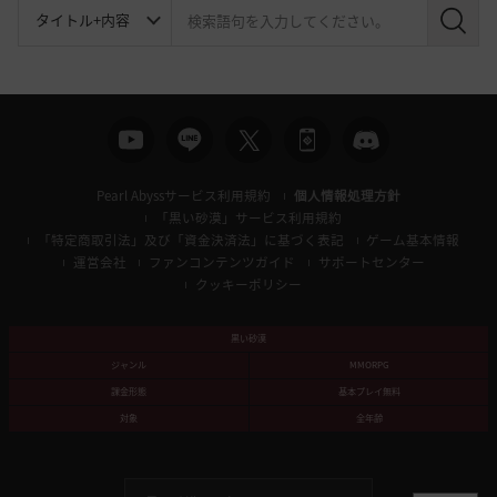
検
索
Pearl Abyssサービス利用規約
個人情報処理方針
「黒い砂漠」サービス利用規約
「特定商取引法」及び「資金決済法」に基づく表記
ゲーム基本情報
運営会社
ファンコンテンツガイド
サポートセンター
クッキーポリシー
黒い砂漠
ジャンル
MMORPG
課金形態
基本プレイ無料
対象
全年齢