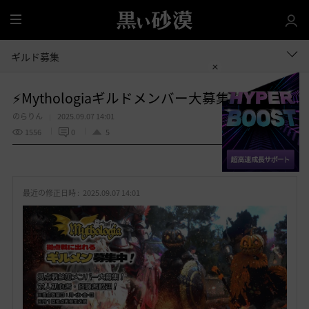
全
体
ギルド募集
⚡️Mythologiaギルドメンバー大募集⚡️
のらりん
2025.09.07 14:01
1556
0
5
共有する
お
気
最近の修正日時 :
2025.09.07 14:01
に
入
り