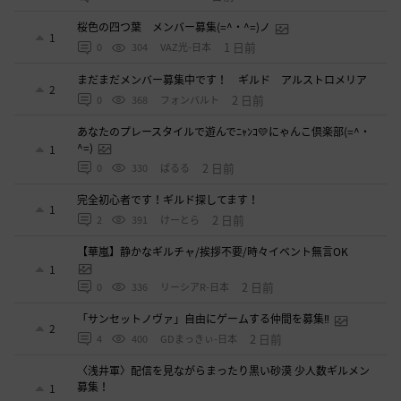
桜色の四つ葉 メンバー募集(=^・^=)ノ
1
1 日前
0
304
VAZ光-日本
まだまだメンバー募集中です！ ギルド アルストロメリア
2
2 日前
0
368
フォンバルト
あなたのプレースタイルで遊んでﾆｬﾝｺ💛にゃんこ倶楽部(=^・
^=)
1
2 日前
0
330
ぱるる
完全初心者です！ギルド探してます！
1
2 日前
2
391
けーとら
【華嵐】静かなギルチャ/挨拶不要/時々イベント無言OK
1
2 日前
0
336
リーシアR-日本
「サンセットノヴァ」自由にゲームする仲間を募集‼️
2
2 日前
4
400
GDまっきぃ-日本
〈浅井軍〉配信を見ながらまったり黒い砂漠 少人数ギルメン
募集！
1