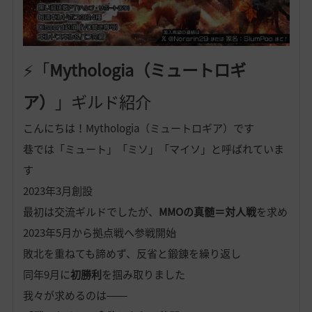
⚡️「
Mythologia（ミュートロギ
ア）
」ギルド紹介
こんにちは！Mythologia（ミュートロギア）です
巷では「ミュート」「ミソ」「マイソ」と呼ばれていま
す
2023年3月創設
最初は交流ギルドでしたが、
MMOの真髄＝対人戦
を求め
2023年5月から拠点戦へ参戦開始
敗北を重ねても諦めず、反省と鍛錬を繰り返し
同年9月に
初勝利
を掴み取りました
我々が求めるのは――