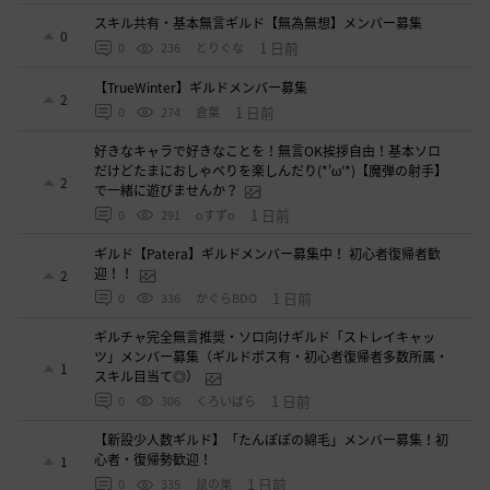
スキル共有・基本無言ギルド【無為無想】メンバー募集
0
1 日前
0
236
とりぐな
【TrueWinter】ギルドメンバー募集
2
1 日前
0
274
倉葉
好きなキャラで好きなことを！無言OK挨拶自由！基本ソロ
だけどたまにおしゃべりを楽しんだり(*'ω'*)【魔弾の射手】
2
で一緒に遊びませんか？
1 日前
0
291
oすずo
ギルド【Patera】ギルドメンバー募集中！ 初心者復帰者歓
迎！！
2
1 日前
0
336
かぐらBDO
ギルチャ完全無言推奨・ソロ向けギルド「ストレイキャッ
ツ」メンバー募集（ギルドボス有・初心者復帰者多数所属・
1
スキル目当て◎）
1 日前
0
306
くろいばら
【新設少人数ギルド】「たんぽぽの綿毛」メンバー募集！初
心者・復帰勢歓迎！
1
1 日前
0
335
鼠の巣