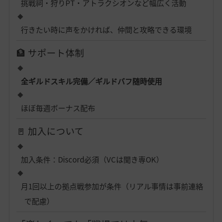
挑戦祠・狩りPT・アトラクシオンなど幅広く活動
行きたい時に声をかければ、仲間と攻略できる環境
🏦 サポート体制
全ギルドスキル完備／ギルドバフ随時使用
ほぼ毎週ボーナス配布
🚪 加入について
加入条件：Discord必須（VCは聞き専OK）
月1回以上の拠点戦参加が条件（リアル事情は事前連絡
で配慮）