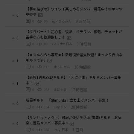
【夢の結びめ】ワイワイ楽しめるメンバー募集中！🩷🧡💛💚
💙🩵💜
0
9 時間前
0
96
花ノひろみん
【クラバート】初心者、復帰、ベテラン、移籍、チャットが
苦手な方も歓迎致します
0
9 時間前
0
80
xマキナx-日本
【🍀もんぶらん喫茶🍀】新規復帰者大歓迎！まったり自由な
ギルドです♪
1
16 時間前
0
113
ゆぅにゃん
【新設1段拠点戦ギルド】「えにぐま」ギルドメンバー募集
中！
1
17 時間前
0
133
えにぐま
新設ギルド 「Shmurda」立ち上げメンバー募集！
0
20 時間前
0
154
いなドン
【サンセットノヴァ】敷居が低い生活系(航海)ギルド お気
楽に冒険メンバー募集中♫
0
1 日前
0
135
Iroly-日本