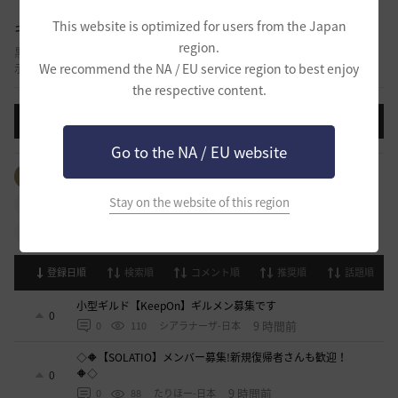
This website is optimized for users from the Japan
ギルド募集
region.
黒い砂漠の長い冒険を共にする友人、またはギルドメンバーを募集できる掲
We recommend the NA / EU service region to best enjoy
示板です。
the respective content.
投稿する
Go to the NA / EU website
全体のタグを見る
#生活
#ギルド
#パーティ
Stay on the website of this region
#拠点戦
#占領戦
#戦闘
#ギルドリーグ
#航海
#冒険
登録日順
検索順
コメント順
推奨順
話題順
小型ギルド【KeepOn】ギルメン募集です
0
9 時間前
0
110
シアラナーザ-日本
◇🔶【SOLATIO】メンバー募集!新規復帰者さんも歓迎！
🔶◇
0
9 時間前
0
88
たりほー-日本