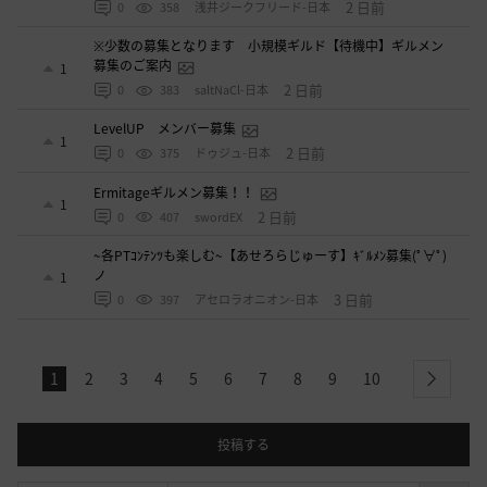
2 日前
0
358
浅井ジークフリード-日本
※少数の募集となります 小規模ギルド【待機中】ギルメン
募集のご案内
1
2 日前
0
383
saltNaCl-日本
LevelUP メンバー募集
1
2 日前
0
375
ドゥジュ-日本
Ermitageギルメン募集！！
1
2 日前
0
407
swordEX
~各PTｺﾝﾃﾝﾂも楽しむ~【あせろらじゅーす】ｷﾞﾙﾒﾝ募集(ﾟ∀ﾟ)
ノ
1
3 日前
0
397
アセロラオニオン-日本
1
2
3
4
5
6
7
8
9
10
next
投稿する