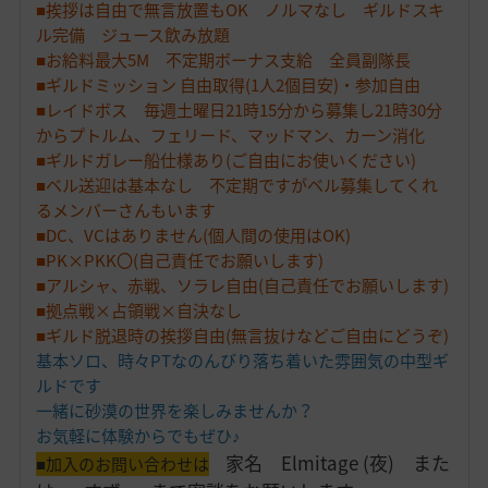
■挨拶は自由で無言放置もOK ノルマなし ギルドスキ
ル完備 ジュース飲み放題
■お給料最大5M 不定期ボーナス支給 全員副隊長
■ギルドミッション 自由取得(1人2個目安)・参加自由
■レイドボス 毎週土曜日21時15分から募集し21時30分
からプトルム、フェリード、マッドマン、カーン消化
■ギルドガレー船仕様あり(ご自由にお使いください)
■ベル送迎は基本なし 不定期ですがベル募集してくれ
るメンバーさんもいます
■DC、VCはありません(個人間の使用はOK)
■PK×PKK〇(自己責任でお願いします)
■アルシャ、赤戦、ソラレ自由(自己責任でお願いします)
■拠点戦×占領戦×自決なし
■ギルド脱退時の挨拶自由(無言抜けなどご自由にどうぞ)
基本ソロ、時々PTなのんびり落ち着いた雰囲気の中型ギ
ルドです
一緒に砂漠の世界を楽しみませんか？
お気軽に体験からでもぜひ♪
家名 Elmitage (夜) また
■加入のお問い合わせは