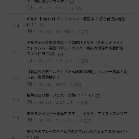
で一緒に遊びませんか？
1 日前
0
269
oすずo
ギルド【Patera】ギルドメンバー募集中！ 初心者復帰者歓
迎！！
2
1 日前
0
323
かぐらBDO
ギルチャ完全無言推奨・ソロ向けギルド「ストレイキャッ
ツ」メンバー募集（ギルドボス有・初心者復帰者多数所属・
1
スキル目当て◎）
1 日前
0
286
くろいばら
【新設少人数ギルド】「たんぽぽの綿毛」メンバー募集！初
心者・復帰勢歓迎！
1
1 日前
0
315
鼠の巣
桜色の四つ葉 メンバー募集(=^・^=)ノ
1
1 日前
0
291
VAZ光-日本
まだまだメンバー募集中です！ ギルド アルストロメリア
2
1 日前
0
352
フォンバルト
あなたのプレースタイルで遊んでﾆｬﾝｺ💛にゃんこ倶楽部(=^・
^=)
1