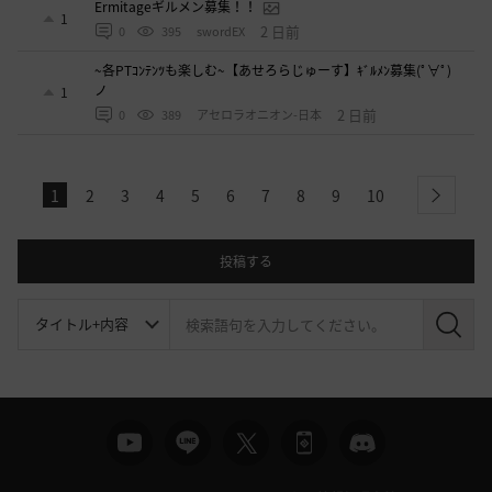
Ermitageギルメン募集！！
1
2 日前
0
395
swordEX
~各PTｺﾝﾃﾝﾂも楽しむ~【あせろらじゅーす】ｷﾞﾙﾒﾝ募集(ﾟ∀ﾟ)
ノ
1
2 日前
0
389
アセロラオニオン-日本
1
2
3
4
5
6
7
8
9
10
next
投稿する
検
索