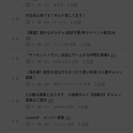
1 日前
0
310
ぱるる
完全初心者です！ギルド探してます！
1
1 日前
2
368
けーとら
【華嵐】静かなギルチャ/挨拶不要/時々イベント無言OK
1
1 日前
0
325
リーシアR-日本
「サンセットノヴァ」自由にゲームする仲間を募集‼️
2
2 日前
4
378
GDまっきぃ-日本
〈浅井軍〉配信を見ながらまったり黒い砂漠 少人数ギルメン
募集！
1
2 日前
0
338
浅井ジークフリード-日本
※少数の募集となります 小規模ギルド【待機中】ギルメン
募集のご案内
1
2 日前
0
372
saltNaCl-日本
LevelUP メンバー募集
1
2 日前
0
365
ドゥジュ-日本