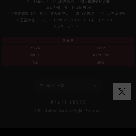
Pearl Abyssサービス利用規約
個人情報処理方針
「黒い砂漠」サービス利用規約
「特定商取引法」及び「資金決済法」に基づく表記
ゲーム基本情報
運営会社
ファンコンテンツガイド
サポートセンター
クッキーポリシー
黒い砂漠
ジャンル
MMORPG
課金形態
基本プレイ無料
対象
全年齢
黒い砂漠 -
日本
© Pearl Abyss Corp. All Rights Reserved.