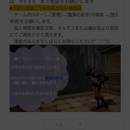
は oすずo まで密談をお願いします
■上記へ密談しても反応がない場合は
ゲーム内[Gキー]→[冒険]→[魔弾の射手]で検索 →[加入
申請]をお願いします。
加入申請を確認次第、ギルマスまたは補佐官より密談
にてご連絡させて頂きます。
連絡があるまでしばらくお待ちください(*´▽`*)
2