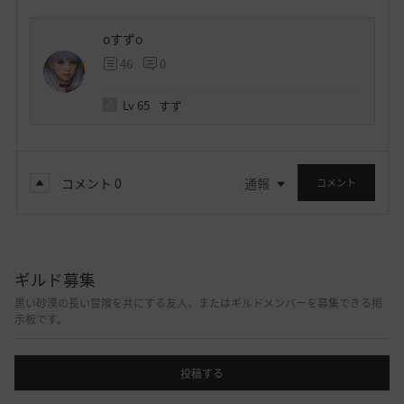
oすずo
46
0
Lv
65
すず
コメント
0
通報
コメント
ギルド募集
黒い砂漠の長い冒険を共にする友人、またはギルドメンバーを募集できる掲
示板です。
投稿する