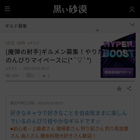
全
体
ギルド募集
#生活
#冒険
#ギルド
[魔弾の射手]ギルメン募集！やりたいことを
のんびりマイペースに(*´▽`*)
oすずo
2025.09.07 09:57
1404
0
2
共有する
お
気
最近の修正日時 :
2025.09.07 09:57
に
入
好きなキャラで好きなことを自由気ままに楽しん
り
でいるのんびり穏やかなギルドです☆
■初心者～上級者さん 復帰者さん 狩り民さん 釣り馬放置
さん 海人さん 錬金料理大好きさん歓迎！