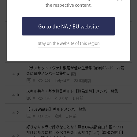
【🍀もんぶらん喫茶🍀】新規復帰者大歓迎！まったり自由な
the respective content.
ギルドです♪
1
12 時間前
0
71
ゆぅにゃん
Go to the NA / EU website
【新設1段拠点戦ギルド】「えにぐま」ギルドメンバー募集
中！
1
13 時間前
0
81
えにぐま
Stay on the website of this region
新設ギルド 「Shmurda」立ち上げメンバー募集！
0
16 時間前
0
103
いなドン
【サンセットノヴァ】敷居が低い生活系(航海)ギルド お気
楽に冒険メンバー募集中♫
0
23 時間前
0
108
Iroly-日本
スキル共有・基本無言ギルド【無為無想】メンバー募集
0
1 日前
0
198
とりぐな
【TrueWinter】ギルドメンバー募集
2
1 日前
0
257
倉葉
好きなキャラで好きなことを！無言OK挨拶自由！基本ソロ
だけどたまにおしゃべりを楽しんだり(*'ω'*)【魔弾の射手】
2