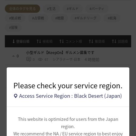
全体のタグを見る
#生活
#ギルド
#パーティ
#拠点戦
#占領戦
#戦闘
#ギルドリーグ
#航海
#冒険
登録日順
検索順
コメント順
推奨順
話題順
小型ギルド【KeepOn】ギルメン募集です
0
4 時間前
0
67
シアラナーザ-日本
◇🔶【SOLATIO】メンバー募集!新規復帰者さんも歓迎！
🔶◇
0
5 時間前
Please check your service region.
0
47
たりほー-日本
【夢の結びめ】ワイワイ楽しめるメンバー募集中！🩷🧡💛💚
Access Service Region : Black Desert (Japan)
💙🩵💜
0
5 時間前
0
55
花ノひろみん
【クラバート】初心者、復帰、ベテラン、移籍、チャットが
This website is optimized for users from the Japan
苦手な方も歓迎致します
0
region.
5 時間前
0
41
xマキナx-日本
We recommend the NA / EU service region to best enjoy