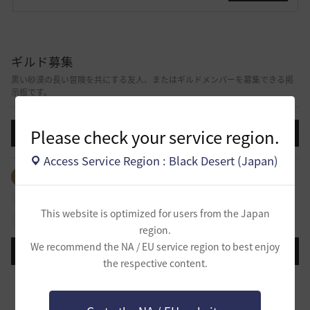
ギルド募集
黒い砂漠の長い冒険を共にする友人、またはギルドメンバーを募集できる掲
示板です。
Please check your service region.
投稿する
Access Service Region : Black Desert (Japan)
全体のタグを見る
#生活
#ギルド
#パーティ
#拠点戦
#占領戦
#戦闘
#ギルドリーグ
#航海
This website is optimized for users from the Japan
#冒険
region.
We recommend the NA / EU service region to best enjoy
登録日順
検索順
コメント順
推奨順
話題順
the respective content.
新設生活系ギルド「OneRoom」創設メンバー大募集！！
0
38 分前
0
16
ハッピーエンド