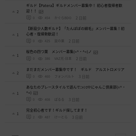
ギルド【Patera】ギルドメンバー募集中！ 初心者復帰者歓
迎！！
2
2 日前
0
454
かぐらBDO
【新設少人数ギルド】「たんぽぽの綿毛」メンバー募集！初
心者・復帰勢歓迎！
1
2 日前
0
425
鼠の巣
桜色の四つ葉 メンバー募集(=^・^=)ノ
1
2 日前
0
386
VAZ光-日本
まだまだメンバー募集中です！ ギルド アルストロメリア
2
3 日前
0
460
フォンバルト
あなたのプレースタイルで遊んでﾆｬﾝｺ💛にゃんこ倶楽部(=^・
^=)
1
3 日前
0
408
ぱるる
完全初心者です！ギルド探してます！
1
3 日前
2
487
けーとら