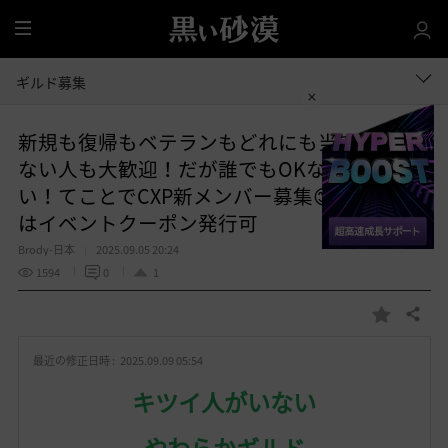
全
体
ギルド募集
新規も復帰もベテランもどれにも当てはまら
ない人も大歓迎！だが誰でもOKなわけでもな
い！てことでCXP新メンバー募集😊新規な人
はイベントクーポン発行可
Brody-日本
2025.09.05 20:24
1594
0
1
共有する
お
気
最近の修正日時 :
2025.09.09 05:54
に
入
キツイ人がいない
り