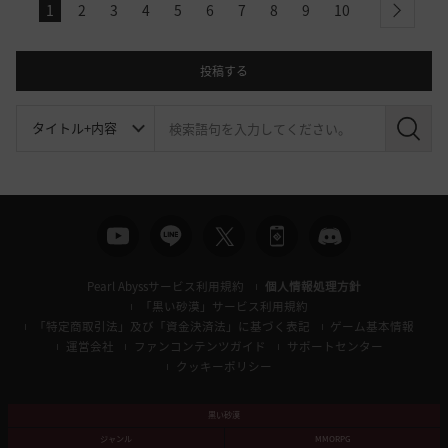
1
2
3
4
5
6
7
8
9
10
next
投稿する
検
索
Pearl Abyssサービス利用規約
個人情報処理方針
「黒い砂漠」サービス利用規約
「特定商取引法」及び「資金決済法」に基づく表記
ゲーム基本情報
運営会社
ファンコンテンツガイド
サポートセンター
クッキーポリシー
黒い砂漠
ジャンル
MMORPG