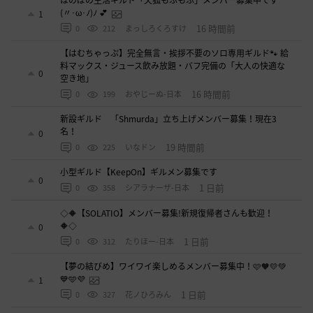
(〃･ω･ﾉ)ﾉ 💕
1
16 時間前
0
212
まっしろくろすけ
【はむちゃっぷ】完全無言・挨拶不要のソロ専用ギルド🐾 給
料マックス・ジュース飲み放題・バフ完備の「大人の快適な
0
空き地」
16 時間前
0
199
おやじーぬ-日本
新設ギルド 「Shmurda」立ち上げメンバー募集！現在3
名！
0
19 時間前
0
225
いなドン
小型ギルド【KeepOn】ギルメン募集です
0
1 日前
0
358
シアラナーザ-日本
◇🔶【SOLATIO】メンバー募集!新規復帰者さんも歓迎！
🔶◇
0
1 日前
0
312
たりほー-日本
【夢の結びめ】ワイワイ楽しめるメンバー募集中！🩷🧡💛💚
💙🩵💜
1
1 日前
0
327
花ノひろみん