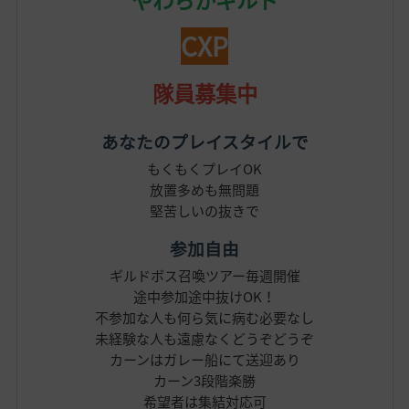
やわらかギルド
CXP
隊員募集中
あなたのプレイスタイルで
もくもくプレイOK
放置多めも無問題
堅苦しいの抜きで
参加自由
ギルドボス召喚ツアー毎週開催
途中参加途中抜けOK！
不参加な人も何ら気に病む必要なし
未経験な人も遠慮なくどうぞどうぞ
カーンはガレー船にて送迎あり
カーン3段階楽勝
希望者は集結対応可