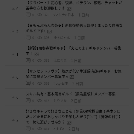
【クラバート】初心者、復帰、ベテラン、移籍、チャットが
苦手な方も歓迎致します
0
1 日前
0
325
xマキナx-日本
【🍀もんぶらん喫茶🍀】新規復帰者大歓迎！まったり自由な
ギルドです♪
2
1 日前
0
393
ゆぅにゃん
【新設1段拠点戦ギルド】「えにぐま」ギルドメンバー募集
中！
1
1 日前
0
383
えにぐま
【サンセットノヴァ】敷居が低い生活系(航海)ギルド お気
楽に冒険メンバー募集中♫
0
2 日前
0
363
Iroly-日本
スキル共有・基本無言ギルド【無為無想】メンバー募集
0
2 日前
0
413
とりぐな
好きなキャラで好きなことを！無言OK挨拶自由！基本ソロ
だけどたまにおしゃべりを楽しんだり(*'ω'*)【魔弾の射手】
2
で一緒に遊びませんか？
2 日前
0
414
oすずo