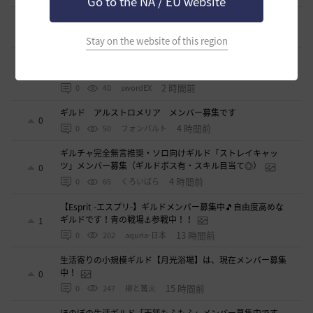
Go to the NA / EU website
【TrueWinter】ギルドメンバー募集
1
2 時間前
0
40
倉葉
Stay on the website of this region
Ermitageギルメン募集！やりたいことをやって楽しくゲーム
ライフ！
0
2 時間前
0
40
swordEX
ギルド アルストロメリア メンバー募集です
0
4 時間前
0
50
フォンバルト
ギルチャ完全無言推奨・ソロ向けギルド「ストレイキャッ
ツ」メンバー募集（ギルドボス有・スキル目当て◎）
0
4 時間前
0
65
くろいばら
【Esprit -エスプリ-】ギルドメンバー募集中🎵自由度高めな
ギルドです！青の戦場⚓参戦中！！
1
13 時間前
0
202
aquria-日本
生活寄りの小規模ギルド【月光浴場】は、現在メンバー募集
中！
0
15 時間前
0
247
柳と篝火
ほのぼの生活ギルド「天狐もふもふ」メンバー募集中です