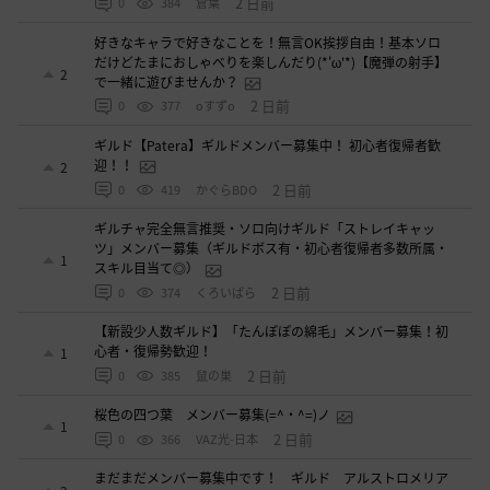
2 日前
0
384
倉葉
好きなキャラで好きなことを！無言OK挨拶自由！基本ソロ
だけどたまにおしゃべりを楽しんだり(*'ω'*)【魔弾の射手】
2
で一緒に遊びませんか？
2 日前
0
377
oすずo
ギルド【Patera】ギルドメンバー募集中！ 初心者復帰者歓
迎！！
2
2 日前
0
419
かぐらBDO
ギルチャ完全無言推奨・ソロ向けギルド「ストレイキャッ
ツ」メンバー募集（ギルドボス有・初心者復帰者多数所属・
1
スキル目当て◎）
2 日前
0
374
くろいばら
【新設少人数ギルド】「たんぽぽの綿毛」メンバー募集！初
心者・復帰勢歓迎！
1
2 日前
0
385
鼠の巣
桜色の四つ葉 メンバー募集(=^・^=)ノ
1
2 日前
0
366
VAZ光-日本
まだまだメンバー募集中です！ ギルド アルストロメリア