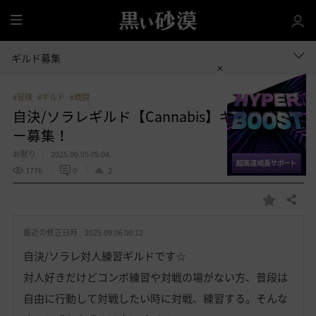
全
体
ギルド募集
#冒険
#ギルド
#戦闘
自決/ソラレギルド【Cannabis】ギルドメンバ
ー募集！
お黙り
2025.09.05 05:04
1776
0
2
共有する
お
気
最近の修正日時 :
2025.09.06 00:12
に
入
自決/ソラレ対人練習ギルドです☆
り
対人好きだけどコンボ練習や対戦の場がない方、普段は
自由に行動して対戦したい時に対戦、練習する。そんな