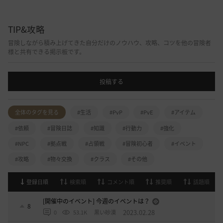
TIP&攻略
冒険しながら積み上げてきた自分だけのノウハウ、攻略、コツを他の冒険者
様と共有できる掲示板です。
投稿する
全体のタグを見る
#生活
#PvP
#PvE
#アイテム
#依頼
#冒険日誌
#知識
#行動力
#強化
#NPC
#拠点戦
#占領戦
#冒険初心者
#イベント
#攻略
#物々交換
#クラス
#その他
登録日順
検索順
コメント順
推奨順
話題順
[開催中のイベント] 今週のイベントは？
8
2023.02.28
0
53.1K
黒い砂漠