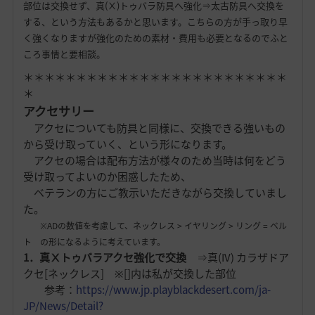
部位は交換せず、真(Ⅹ)トゥバラ防具へ強化⇒太古防具へ交換を
する、という方法もあるかと思います。こちらの方が手っ取り早
く強くなりますが強化のための素材・費用も必要となるのでふと
ころ事情と要相談。
＊＊＊＊＊＊＊＊＊＊＊＊＊＊＊＊＊＊＊＊＊＊＊＊＊
＊
アクセサリー
アクセについても防具と同様に、交換できる強いもの
から受け取っていく、という形になります。
アクセの場合は配布方法が様々のため当時は何をどう
受け取ってよいのか困惑したため、
ベテランの方にご教示いただきながら交換していまし
た。
※ADの数値を考慮して、ネックレス > イヤリング > リング = ベル
ト の形になるように考えています。
1．真Ⅹトゥバラアクセ強化で交換
⇒真(IV) カラザドア
クセ[ネックレス] ※[]内は私が交換した部位
参考：
https://www.jp.playblackdesert.com/ja-
JP/News/Detail?