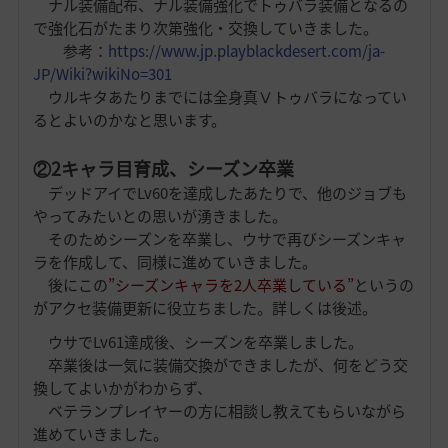
ナル装備配布、ナル装備強化でトゥバラ装備となるの
で強化石がたまり次第強化・交換していきました。
参考：
https://www.jp.playblackdesert.com/ja-
JP/Wiki?wikiNo=301
ウルキタあたりまでには全身真Ⅴトゥバラになってい
るとよいのかなと思います。
②2キャラ目育成、シーズン卒業
デッドアイでLv60を達成したあたりで、他のジョブも
やってみたいとの思いが湧きました。
そのためシーズンを卒業し、ウサで再びシーズンキャ
ラを作成して、同様に進めていきました。
後にこの
”シーズンキャラを2人卒業している”
というの
がアクセ装備更新に役立ちました。詳しくは後述。
ウサでLv61達成後、シーズンを卒業しました。
卒業後は一気に装備交換ができましたが、何をどう交
換してよいかがわからず、
ベテランプレイヤーの方に相談し教えてもらいながら
進めていきました。