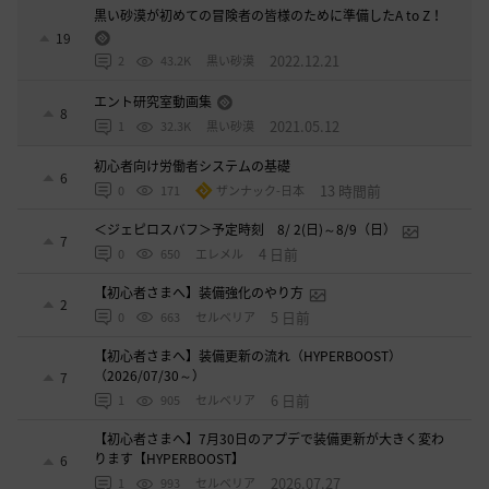
黒い砂漠が初めての冒険者の皆様のために準備したA to Z！
19
2022.12.21
2
43.2K
黒い砂漠
エント研究室動画集
8
2021.05.12
1
32.3K
黒い砂漠
初心者向け労働者システムの基礎
6
13 時間前
0
171
ザンナック-日本
＜ジェピロスバフ＞予定時刻 8/ 2(日)～8/9（日）
7
4 日前
0
650
エレメル
【初心者さまへ】装備強化のやり方
2
5 日前
0
663
セルベリア
【初心者さまへ】装備更新の流れ（HYPERBOOST）
（2026/07/30～）
7
6 日前
1
905
セルベリア
【初心者さまへ】7月30日のアプデで装備更新が大きく変わ
ります【HYPERBOOST】
6
2026.07.27
1
993
セルベリア