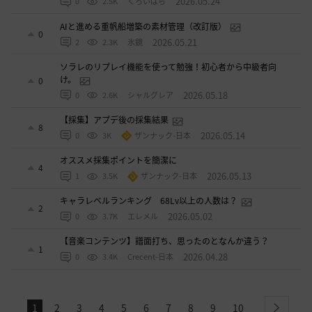
2026.05.24
0
2.5K
くろいばら
AIと進める重帆船増築の素材管理（改訂版）
0
2026.05.21
2
2.3K
氷鏡
ソラレのリプレイ機能を使って勉強！初心者から中級者向
け。
0
2026.05.18
0
2.6K
シャルグレア
【採集】アプデ後の採集結果
8
2026.05.14
0
3K
ザンナック-日本
オススメ採集ポイントを簡潔に
4
2026.05.13
1
3.5K
ザンナック-日本
キャラレベルランキング 68Lv以上の人数は？
2
2026.05.02
0
3.7K
エレメル
【音楽コンテンツ】譜面打ち、思ったのとなんか違う？
1
2026.04.28
0
3.4K
Crecent-日本
1
2
3
4
5
6
7
8
9
10