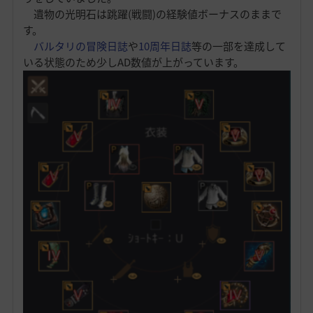
遺物の光明石は跳躍(戦闘)の経験値ボーナスのままで
す。
バルタリの冒険日誌
や
10周年日誌
等の一部を達成して
いる状態のため少しAD数値が上がっています。