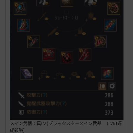
メイン武器：真(Ⅴ)ブラックスターメイン武器 (Lv61達
成報酬)