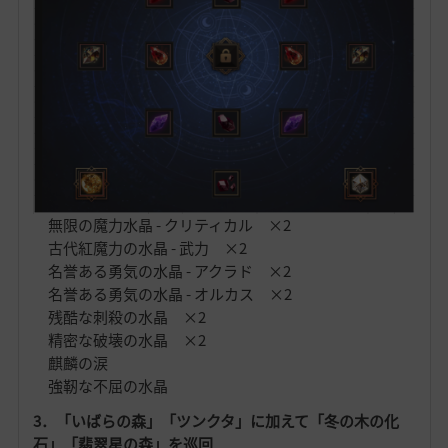
無限の魔力水晶 - クリティカル ×2
古代紅魔力の水晶 - 武力 ×2
名誉ある勇気の水晶 - アクラド ×2
名誉ある勇気の水晶 - オルカス ×2
残酷な刺殺の水晶 ×2
精密な破壊の水晶 ×2
麒麟の涙
強靭な不屈の水晶
3．「いばらの森」「ツンクタ」に加えて「冬の木の化
石」「翡翠星の森」を巡回