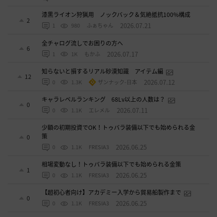
漆黒ライオン狩猟用 ノックバック＆気絶抵抗100%構成
2
2026.07.21
1
980
ふぁちゃん
全チャログ流しでお困りの方へ
6
2026.07.17
1
1K
もかふ
知らないと損するリアル砂漠知識 アイテム編
12
2026.07.12
0
1.3K
ザンナック-日本
キャラレベルランキング 68Lv以上の人数は？
0
2026.07.11
0
1.1K
エレメル
少額の初期投資でOK！トゥバラ装備以下でも始められる金
策
0
2026.06.25
0
1.1K
FRESIA3
相場変動なし！トゥバラ装備以下でも始められる金策
1
2026.06.25
0
1.1K
FRESIA3
【超初心者向け】アカデミー入学から貿易船製作まで
0
2026.06.25
0
1.1K
FRESIA3