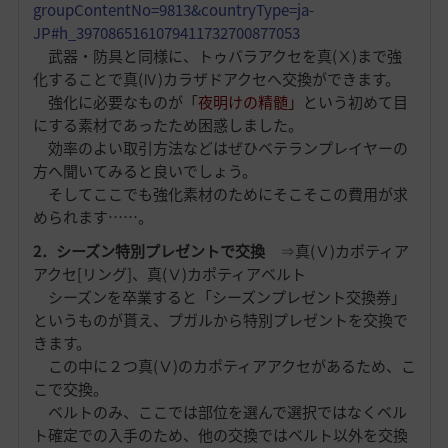
groupContentNo=9813&countryType=ja-
JP#h_3970865161079411732700877053
武器・防具と同様に、トゥバラアクセを真(Ⅹ)まで強
化することで真(Ⅳ)カラザドアクセへ交換ができます。
強化に必要なものが「
夜明けの精髄」
という初めて目
にする素材であったため困惑しました。
効率のよい取引方法などはぜひベテランプレイヤーの
方へ聞いてみると良いでしょう。
そしてここでも強化素材のためにそこそこの費用が求
められます……。
2．シーズン特別プレゼントで交換
⇒真(Ⅴ)カポティア
アクセ[リング]、真(Ⅴ)カポティアベルト
シーズンを卒業すると「シーズンプレゼント交換券」
というものが貰え、プガルから特別プレゼントを交換で
きます。
この中に２つ真(Ⅴ)のカポティアアクセがあるため、こ
こで交換。
ベルトのみ、ここでは部位を選んで選択ではなくベル
ト確定での入手のため、他の交換ではベルト以外を交換