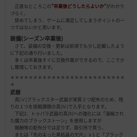
正直なところこの
”
卒業後どうしたらよいか”
がわかり
づらく、
辞めてしまう、ゲームに満足してしまうポイントの一
つではないかと思います。
装備(シーズン卒業後)
さて、装備の交換・更新は前項でも少し記載したよう
に下記の通り行いました。
多くは卒業後すぐに交換作業ができるので、ここで少
し整理しておきます。
＊＊＊＊＊＊＊＊＊＊＊＊＊＊＊＊＊＊＊＊＊＊＊＊＊
＊
武器
真(Ⅴ)ブラックスター武器が実質２つ配布のため、残
りの１つを挑戦課題の真(Ⅳ)で入手となります。
下記2．トゥバラ武器の真(X)への強化には「凝縮され
た魔力のブラックストーン」を使用しますが
報酬等の配布分では足りず、取引所で買う、
または「先の尖った黒結晶の欠片」 x 1 と「ブラック