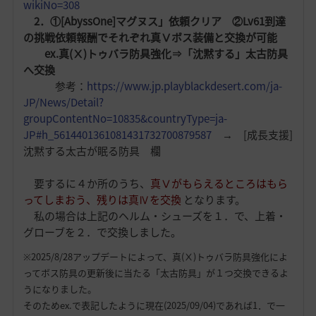
wikiNo=308
2．①[AbyssOne]マグヌス」依頼クリア ②Lv61到達
の挑戦依頼報酬でそれぞれ真Ⅴボス装備と交換が可能
ex.真(Ⅹ)トゥバラ防具強化⇒「沈黙する」太古防具
へ交換
参考：
https://www.jp.playblackdesert.com/ja-
JP/News/Detail?
groupContentNo=10835&countryType=ja-
JP#h_5614401361081431732700879587
→ [成長支援]
沈黙する太古が眠る防具 欄
要するに４か所のうち、
真Ⅴがもらえるところはもら
ってしまおう、残りは真Ⅳを交換
となります。
私の場合は上記のヘルム・シューズを１．で、上着・
グローブを２．で交換しました。
※2025/8/28アップデートによって、真(Ⅹ)トゥバラ防具強化によ
ってボス防具の更新後に当たる「太古防具」が１つ交換できるよ
うになりました。
そのためex.で表記したように現在(2025/09/04)であれば1．で一