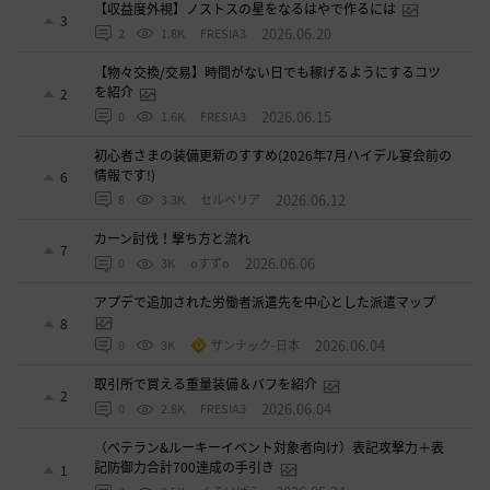
【収益度外視】ノストスの星をなるはやで作るには
3
2026.06.20
2
1.8K
FRESIA3
【物々交換/交易】時間がない日でも稼げるようにするコツ
を紹介
2
2026.06.15
0
1.6K
FRESIA3
初心者さまの装備更新のすすめ(2026年7月ハイデル宴会前の
情報です!)
6
2026.06.12
8
3.3K
セルベリア
カーン討伐！撃ち方と流れ
7
2026.06.06
0
3K
oすずo
アプデで追加された労働者派遣先を中心とした派遣マップ
8
2026.06.04
0
3K
ザンナック-日本
取引所で買える重量装備＆バフを紹介
2
2026.06.04
0
2.8K
FRESIA3
（ベテラン&ルーキーイベント対象者向け）表記攻撃力＋表
記防御力合計700達成の手引き
1