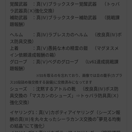
覚醒武器 ：真(Ⅴ)ブラックスター覚醒武器 （トゥバ
ラ武器真(Ⅹ)強化交換）
補助武器 ：真(Ⅳ)ブラックスター補助武器 （挑戦課
題報酬）
ヘルム ：真(Ⅳ)ラブレスカのヘルム （改良真(Ⅳ)ボ
ス防具交換）
上着 ：真(Ⅴ)愚鈍な木の精霊の鎧 （マグヌスメ
イン依頼達成報酬の箱）
グローブ ：真(Ⅴ)ベグのグローブ （Lv61達成挑戦課
題報酬）
※SSを取るのを忘れており、画像では旦の籠手(カプラ
ス10段詰め後交換する装備)に交換済みになってます
シューズ ：沈黙するアトルの靴 （改良真(Ⅳ)ボス防
具交換の「マスカンのシューズ」⇒トゥバラ防具真(Ⅹ)
強化交換）
イヤリング1：真(Ⅴ)カポティアイヤリング（シーズン報
酬の真(Ⅲ)を丸々太ったシーラカンス交換の"夢見る均衡
の結晶"にて強化）