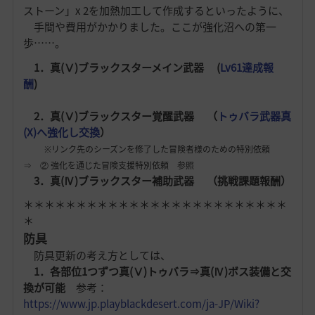
ストーン」x 2を加熱加工して作成するといったように、
手間や費用がかかりました。ここが強化沼への第一
歩……。
1．真(Ⅴ)ブラックスターメイン武器 (
Lv61達成報
酬
)
2．真(Ⅴ)ブラックスター覚醒武器 （
トゥバラ武器真
(X)へ強化し交換
）
※リンク先のシーズンを修了した冒険者様のための特別依頼
⇒ ② 強化を通じた冒険支援特別依頼 参照
3．真(Ⅳ)ブラックスター補助武器 （挑戦課題報酬）
＊＊＊＊＊＊＊＊＊＊＊＊＊＊＊＊＊＊＊＊＊＊＊＊＊
＊
防具
防具更新の考え方としては、
1．各部位1つずつ真(Ⅴ)トゥバラ⇒真(Ⅳ)ボス装備と交
換が可能
参考：
https://www.jp.playblackdesert.com/ja-JP/Wiki?