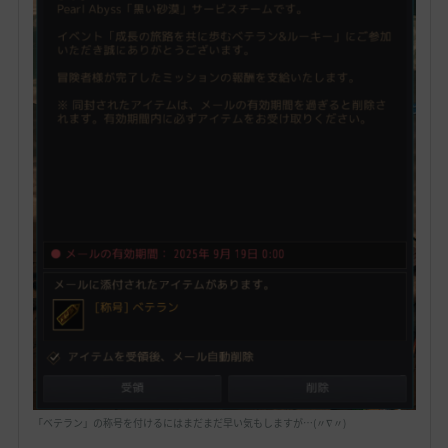
「ベテラン」の称号を付けるにはまだまだ早い気もしますが…(〃∇〃)