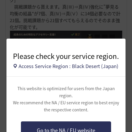
グ]
挑戦課題から貰えます。真(Ⅲ)⇒真(Ⅳ)強化に"夢見る
均衡の結晶"が7個、真(Ⅳ)⇒真(Ⅴ）に14個必要なので計
21個。挑戦課題から21個すべてもらえるのでそのまま強
化が可能です。
Please check your service region.
Access Service Region : Black Desert (Japan)
4．シーズン報酬の真(Ⅲ)アクセを"夢見る均衡の結晶"に
This website is optimized for users from the Japan
て強化
region.
⇒真(Ⅲ)カポティアアクセ[リング]を"夢見る均衡の結
We recommend the NA / EU service region to best enjoy
晶"にて強化 ⇒真(Ⅴ)カポティアアクセ[イヤリング]
the respective content.
3．と同様になりますが、"夢見る均衡の結晶"は財貨リ
ストからの「丸々太ったシーラカンス」と交換で入手が
可能です。
Go to the NA / EU website