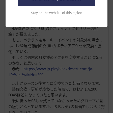
こちらも21個分交換ができます。べリア村横あたりで
気長に釣りをしましょう。
Stay on the website of this region
5．ベテラン＆ルーキーイベント シーズン報酬終了選択
箱
⇒真(Ⅴ)カポティアアクセ[リング]
4段階達成にて「真(V)カポティアアクセサリー選択
箱」が貰えました。
もし、ベテラン＆ルーキーイベントの対象外の場合に
は、Lv62達成報酬の真(Ⅲ)カポティアアクセを交換・強
化していく、
もしくは週末の月支援のアクセを交換することになる
のかな、と思います。
参考：
https://www.jp.playblackdesert.com/ja-
JP/Wiki?wikiNo=309
以上がシーズン後すぐに交換できた装備となります。
装備交換・更新が終わった時点で、おおよそA280、
D345ほどになっていたと思います。
後に撮ったSSしか残っていなかったためグローブが旦
の籠手となっていますが、おおよそ↓の装備でしばらく狩
りをしていました。