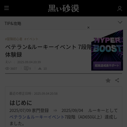
全
体
TIP&攻略
#冒険初心者
#イベント
ベテラン&ルーキーイベント 7段階達成までの
体験録
えい
2025.09.04 20:39
3607
9
10
共有する
お
気
最近の修正日時 :
2025.09.04 20:58
に
入
はじめに
り
2025/07/09 家門登録 ⇒ 2025/09/04 ルーキーとして
ベテラン＆ルーキーイベント
7段階（AD650以上）達成し
ました。