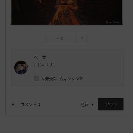
0
べーぜ
84
6
Lv
非公開
ウィンソシア
コメント
0
通報
コメント