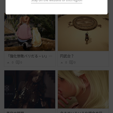
1
1
1
0
「強化惨敗バリだる～い」「・・・」
円武台？
0
0
0
0