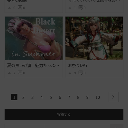
美容の時間
今までいろいろな課金衣装出てそれなりに好きだったけど今回程心奪われた衣装はなかったよ・・大好きだよシトラス・・ハイセンス過ぎるよ黒砂漠☝️ぃえーぃ！
0
0
1
0
夏の黒い砂漠 魅力たっぷりシトラス衣装のｓｓ その２
お祭りDAY
2
0
9
0
1
2
3
4
5
6
7
8
9
10
next
投稿する