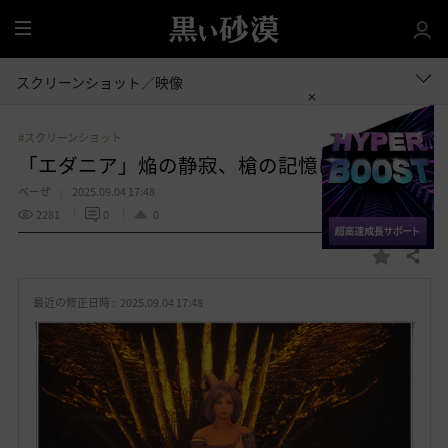
全
体
スクリーンショット／映像
#スクリーンショット
「エダニア」焔の静寂、槍の記憶に
べーぜ
2025.09.04 17:48
2281
0
0
共有する
お
気
最近の修正日時 :
2025.09.04 17:48
に
入
り