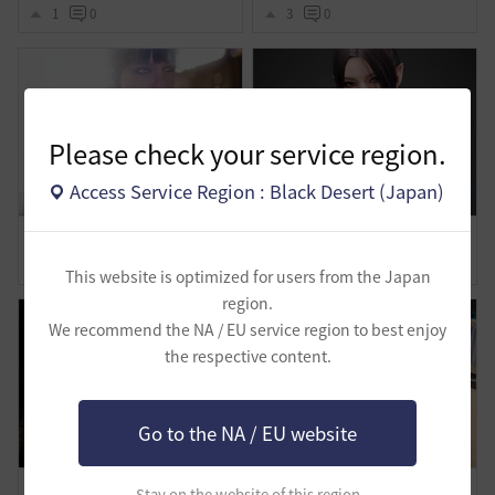
1
0
3
0
Please check your service region.
Access Service Region : Black Desert (Japan)
わたしの旅路-覚醒ノヴァ
美容の時間
0
0
0
0
This website is optimized for users from the Japan
region.
We recommend the NA / EU service region to best enjoy
the respective content.
Go to the NA / EU website
緩和でいけましたよ～♪
水着姿だよｗ
Stay on the website of this region