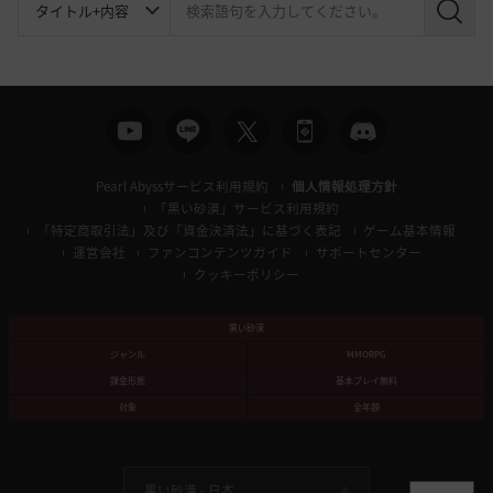
検
索
Pearl Abyssサービス利用規約
個人情報処理方針
「黒い砂漠」サービス利用規約
「特定商取引法」及び「資金決済法」に基づく表記
ゲーム基本情報
運営会社
ファンコンテンツガイド
サポートセンター
クッキーポリシー
黒い砂漠
ジャンル
MMORPG
課金形態
基本プレイ無料
対象
全年齢
黒い砂漠 -
日本