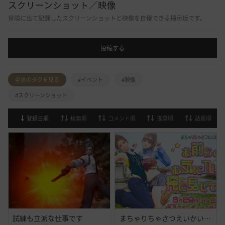
スクリーンショット／映像
冒険に出て記録したスクリーンショットと映像を自慢できる掲示板です。
投稿する
全体のタグを見る
#イベント
#映像
#スクリーンショット
登録日順
検索順
コメント順
推奨順
話題順
試練も立派な仕事です
まちゃりちゃさつえいかい【予告】