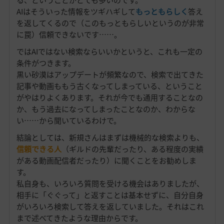
AIはそういった情報をツギハギして
もっともらしく
答え
を返してくるので（このもっともらしいというのが非常
に罠）信頼できないです……。
ではAIではない検索ならいいかというと、これも一定の
条件がつきます。
黒い砂漠はアップデートが頻繁なので、検索で出てきた
記事や動画ももう古くなってしまっている、ということ
がやはりよくあります。それが今でも通用することなの
か、もう過去になってしまったことなのか、わからな
い……から聞いているわけで。
結論としては、新規さんはまずは機械的な検索よりも、
信頼できる人
（ギルドの先輩だったり、ある程度の実績
がある動画配信者だったり）に聞くことをお勧めしま
す。
私自身も、いろいろ質問を受ける機会はありましたが、
相手に「ぐぐって」と返すことは基本せずに、自分自身
がいろいろ検索して答えを返していました。それはこれ
まで述べてきたような理由からです。