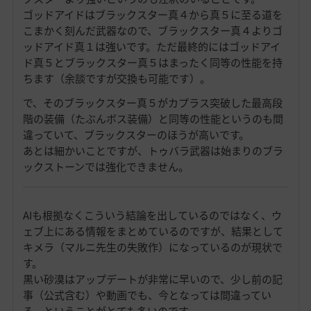
ゴッドアイドはブラックスター真４から真５に至る道を
こまかく刻んだ武器なので、ブラックスター真４よりゴ
ッドアイド真１は強いです。ただ最終的にはゴッドアイ
ド真５とブラックスター真５はまったく同等の性能を持
ちます（余談ですが交換も可能です）。
で、そのブラックスター真５がカプラス突破した最高段
階の装備（たぶんボス装備）と同等の性能というのも間
違っていて、ブラックスターのほうが高いです。
あとは細かいことですが、トゥバラ武器は始まりのブラ
ックストーンでは強化できません。
AIも根拠なくこういう結論を出しているのではなく、ウ
ェブ上にある情報をまとめているのですが、結果として
キメラ（マルニ先生の失敗作）になっているのが現状で
す。
黒い砂漠はアップデートが非常に早いので、少し前の記
事（公式含む）や動画でも、今となっては間違ってい
る、ということがとても多いのです。