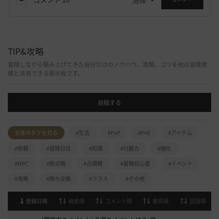
TIP&攻略
冒険しながら積み上げてきた自分だけのノウハウ、攻略、コツを他の冒険者
様と共有できる掲示板です。
投稿する
全体のタグを見る
#生活
#PvP
#PvE
#アイテム
#依頼
#冒険日誌
#知識
#行動力
#強化
#NPC
#拠点戦
#占領戦
#冒険初心者
#イベント
#攻略
#物々交換
#クラス
#その他
登録日順
検索順
コメント順
推奨順
話題順