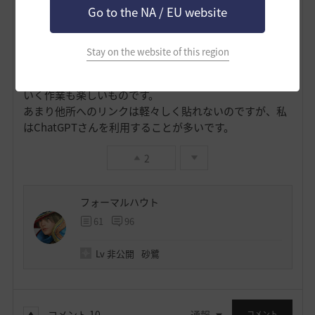
Go to the NA / EU website
り、自分の状況にあてはめて数値を変えたりして、見て
みるのもいいかなと思います。あくまで参考あるいは遊
びとして。
Stay on the website of this region
来週の分も合わせて可能性だそうか？等も言ってくるの
で、色々やり取りしてAIを自分が使うために最適化して
いく作業も楽しいものです。
あまり他所へのリンクは軽々しく貼れないのですが、私
はChatGPTさんを利用することが多いです。
2
フォーマルハウト
61
96
Lv
非公開
砂鷺
コメント
10
通報
コメント