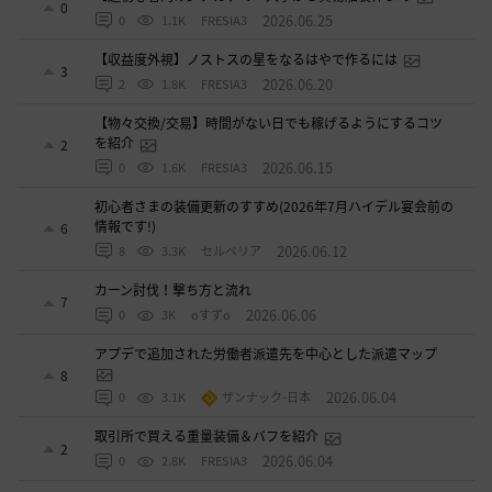
0
2026.06.25
0
1.1K
FRESIA3
【収益度外視】ノストスの星をなるはやで作るには
3
2026.06.20
2
1.8K
FRESIA3
【物々交換/交易】時間がない日でも稼げるようにするコツ
を紹介
2
2026.06.15
0
1.6K
FRESIA3
初心者さまの装備更新のすすめ(2026年7月ハイデル宴会前の
情報です!)
6
2026.06.12
8
3.3K
セルベリア
カーン討伐！撃ち方と流れ
7
2026.06.06
0
3K
oすずo
アプデで追加された労働者派遣先を中心とした派遣マップ
8
2026.06.04
0
3.1K
ザンナック-日本
取引所で買える重量装備＆バフを紹介
2
2026.06.04
0
2.8K
FRESIA3