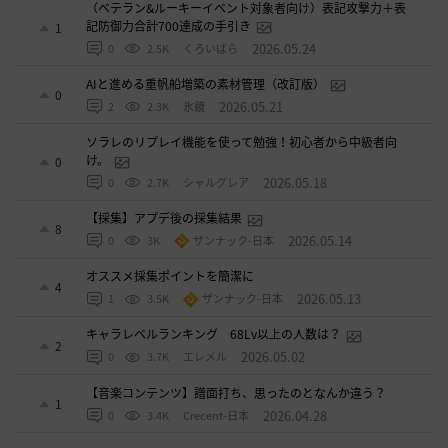
（ベテラン&ルーキーイベント対象者向け）表記攻撃力＋表
記防御力合計700達成の手引き
1
2026.05.24
0
2.5K
くろいばら
AIと進める重帆船増築の素材管理（改訂版）
0
2026.05.21
2
2.3K
氷鏡
ソラレのリプレイ機能を使って勉強！初心者から中級者向
け。
0
2026.05.18
0
2.7K
シャルグレア
【採集】アプデ後の採集結果
8
2026.05.14
0
3K
ザンナック-日本
オススメ採集ポイントを簡潔に
4
2026.05.13
1
3.5K
ザンナック-日本
キャラレベルランキング 68Lv以上の人数は？
2
2026.05.02
0
3.7K
エレメル
【音楽コンテンツ】譜面打ち、思ったのとなんか違う？
1
2026.04.28
0
3.4K
Crecent-日本