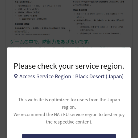
ゲームの中で、防御力をあげたいです。
防具には０から１，２，３と段階があり、強化において
０から１にするには６８％、１から２は４７％、２から
３は３１％の成功率です。
Please check your service region.
数字がそのまま防御力です。
Access Service Region : Black Desert (Japan)
挑戦権は２回あり、上げたい防御力は現在から＋２で
す。
０段階の防具を取得するにも挑戦権を１消費します。こ
れは１００％成功します。
This website is optimized for users from the Japan
今私は１段階の装備を一つ、０段階の装備を１つ所有し
region.
ています。
We recommend the NA / EU service region to best enjoy
the respective content.
ここまで前提を固めると、結構わかりやすく取れる方法
やその成功確率をだしてくれる、みたいな話。実際の結
果をもっと詳しく読みたい方は、上の文章をコピペした