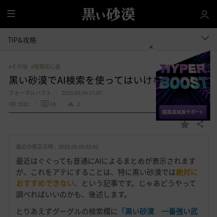
全
体
TIP&攻略
#その他
#冒険初心者
黒い砂漠でAI検索を使ってはいけない理由
フォーマルハウト
2025.09.04 17:07
3182
10
2
共有する
お
気
最近の修正日時 :
2025.09.05 02:42
に
入
最近はぐぐっても普通にAIによるまとめが表示されます
り
が、これをアテにすることは、特に黒い砂漠では
絶対に
おすすめできない
、という記事です。じゃあどうやって
調べればいいのかも、後述します。
とりあえずグーグルの検索欄に
「黒い砂漠 一番強い武