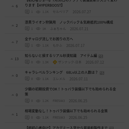
【初心者さまへ】7月30日のアプデで装備更新が大きく変わ
ります【HYPERBOOST】
6
2026.07.27
1
1.1K
セルベリア
漆黒ライオン狩猟用 ノックバック＆気絶抵抗100%構成
2
2026.07.21
1
1K
ふぁちゃん
全チャログ流しでお困りの方へ
7
2026.07.17
1
1.1K
もかふ
知らないと損するリアル砂漠知識 アイテム編
13
2026.07.12
0
1.3K
ザンナック-日本
キャラレベルランキング 68Lv以上の人数は？
0
2026.07.11
0
1.1K
エレメル
少額の初期投資でOK！トゥバラ装備以下でも始められる金
策
0
2026.06.25
0
1.2K
FRESIA3
相場変動なし！トゥバラ装備以下でも始められる金策
1
2026.06.25
0
1.1K
FRESIA3
【超初心者向け】アカデミー入学から貿易船製作まで