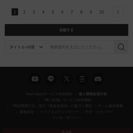
1
2
3
4
5
6
7
8
9
10
next
投稿する
検
索
Pearl Abyssサービス利用規約
個人情報処理方針
「黒い砂漠」サービス利用規約
「特定商取引法」及び「資金決済法」に基づく表記
ゲーム基本情報
運営会社
ファンコンテンツガイド
サポートセンター
クッキーポリシー
黒い砂漠