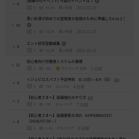
[開催中のイベント] 今週のイベントは？
8
2023.02.28
0
53.1K
黒い砂漠
黒い砂漠が初めての冒険者の皆様のために準備したA to Z！
19
2022.12.21
2
43.2K
黒い砂漠
エント研究室動画集
8
2021.05.12
1
32.3K
黒い砂漠
初心者向け労働者システムの基礎
11
2 日前
1
450
ザンナック-日本
＜ジェピロスバフ＞予定時刻 8/ 2(日)～8/9（日）
9
6 日前
0
745
エレメル
【初心者さまへ】装備強化のやり方
2
7 日前
0
797
セルベリア
【初心者さまへ】装備更新の流れ（HYPERBOOST）
（2026/07/30～）
8
8 日前
1
1.1K
セルベリア