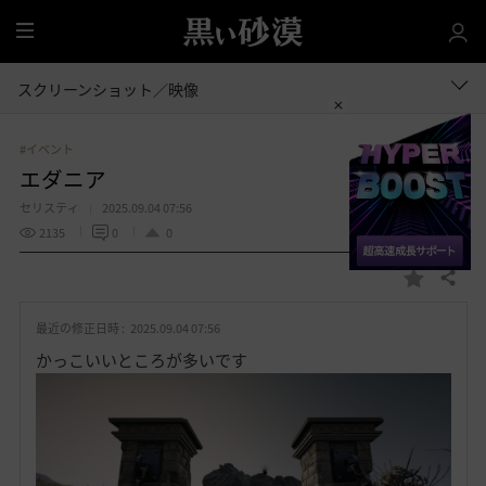
全
体
スクリーンショット／映像
#イベント
エダニア
セリスティ
2025.09.04 07:56
2135
0
0
共有する
お
気
最近の修正日時 :
2025.09.04 07:56
に
入
かっこいいところが多いです
り