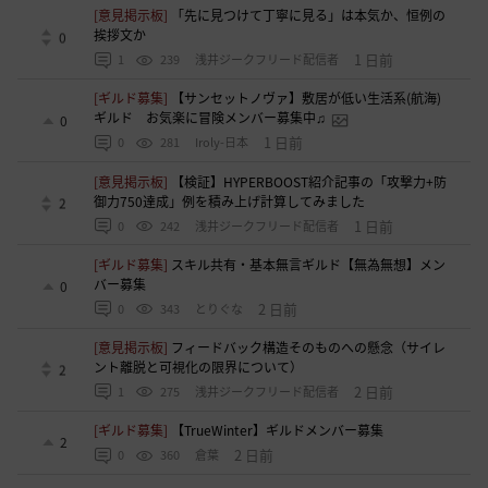
[意見掲示板]
「先に見つけて丁寧に見る」は本気か、恒例の
挨拶文か
0
1 日前
1
239
浅井ジークフリード配信者
[ギルド募集]
【サンセットノヴァ】敷居が低い生活系(航海)
ギルド お気楽に冒険メンバー募集中♫
0
1 日前
0
281
Iroly-日本
[意見掲示板]
【検証】HYPERBOOST紹介記事の「攻撃力+防
御力750達成」例を積み上げ計算してみました
2
1 日前
0
242
浅井ジークフリード配信者
[ギルド募集]
スキル共有・基本無言ギルド【無為無想】メン
バー募集
0
2 日前
0
343
とりぐな
[意見掲示板]
フィードバック構造そのものへの懸念（サイレ
ント離脱と可視化の限界について）
2
2 日前
1
275
浅井ジークフリード配信者
[ギルド募集]
【TrueWinter】ギルドメンバー募集
2
2 日前
0
360
倉葉