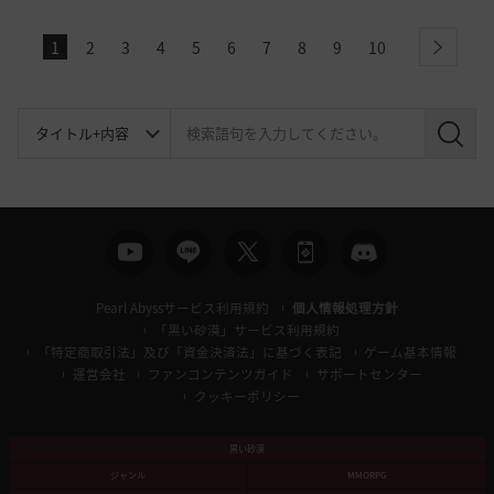
1
2
3
4
5
6
7
8
9
10
next
検
索
Pearl Abyssサービス利用規約
個人情報処理方針
「黒い砂漠」サービス利用規約
「特定商取引法」及び「資金決済法」に基づく表記
ゲーム基本情報
運営会社
ファンコンテンツガイド
サポートセンター
クッキーポリシー
黒い砂漠
ジャンル
MMORPG