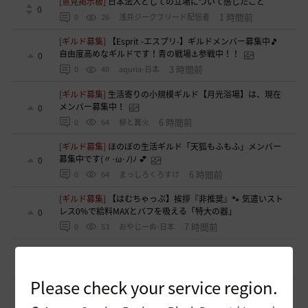
[意見掲示板]
日本法人としての立場について感じたこと
0
1 時間前
0
26
浅井ジークフリード配信者
[ギルド募集]
【Esprit -エスプリ-】ギルドメンバー募集中🎵
自由度高めなギルドです！青の戦場⚓参戦中！！
0
3 時間前
0
40
aquria-日本
[ギルド募集]
生活寄りの小規模ギルド【月光浴場】は、現在
メンバー募集中！
0
6 時間前
0
64
柳と篝火
[ギルド募集]
ほのぼの生活ギルド「天狐もふもふ」メンバー
募集中です(〃･ω･ﾉ)ﾉ 💕
0
6 時間前
0
64
まっしろくろすけ
[ギルド募集]
【はむちゃっぷ】挨拶『非推奨』🐾 気遣いスト
レス0%で給料MAXとバフを吸える「特大の器」
0
7 時間前
0
53
おやじーぬ-日本
[意見掲示板]
「制裁」という言葉が与える印象について
1
8 時間前
0
87
浅井ジークフリード配信者
Please check your service region.
[意見掲示板]
制裁措置における透明性の確保について
1
8 時間前
0
77
浅井ジークフリード配信者