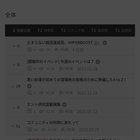
全体
登録日順
検索順
コメント順
推奨順
話題順
止まらない超高速成長、HYPERBOOST
0
8 日前
0
1K
黒い砂漠
[開催中のイベント] 今週のイベントは？
8
2023.02.28
0
53.1K
黒い砂漠
黒い砂漠が初めての冒険者の皆様のために準備したA to Z！
19
2022.12.21
2
43.2K
黒い砂漠
エント研究室動画集
8
2021.05.12
1
32.3K
黒い砂漠
コミュニティの利用にあたって
51
2020.03.25
18
47.8K
黒い砂漠