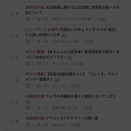
[意見掲示板]
太古装備に関する公式説明と意見掲示板への対
応について
1
1 日前
1
262
浅井ジークフリード配信者
[ファンアート & 創作]
内容ないびみょマンガ その45 転生し
たら黒い砂漠だった件
3
1 日前
1
194
きゅんきゅん-日本
[ギルド募集]
【🍀もんぶらん喫茶🍀】新規復帰者大歓迎！ま
ったり自由なギルドです♪
1
1 日前
0
277
ゆぅにゃん
[ギルド募集]
【新設1段拠点戦ギルド】「えにぐま」ギルド
メンバー募集中！
1
1 日前
0
283
えにぐま
[自由掲示板]
キャラの肖像画を撮ると縦長になってしまう
1
1 日前
0
373
無敵で踊り狂う女
[自由掲示板]
デヴォレカアクセサリーの使い道
0
1 日前
0
408
tanupon