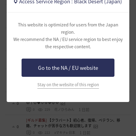
Access Service Region : Black Desert (Japan)
[ギルド募集]
新設ギルド 「Shmurda」立ち上げメンバー募
集！現在3名！
0
10 時間前
0
80
いなドン
This website is optimized for users from the Japan
region.
[意見掲示板]
「ねんどろいど ウサ」の制作過程に関する広
報・情報開示について（提案）
We recommend the NA / EU service region to best enjoy
0
15 時間前
0
103
浅井ジークフリード配信者
the respective content.
[ギルド募集]
小型ギルド【KeepOn】ギルメン募集です
0
1 日前
0
278
シアラナーザ-日本
Go to the NA / EU website
[ギルド募集]
◇🔶【SOLATIO】メンバー募集!新規復帰者さん
も歓迎！🔶◇
0
Stay on the website of this region
1 日前
0
215
たりほー-日本
[ギルド募集]
【夢の結びめ】ワイワイ楽しめるメンバー募集
中！🩷🧡💛💚💙🩵💜
0
1 日前
0
229
花ノひろみん
[ギルド募集]
【クラバート】初心者、復帰、ベテラン、移
籍、チャットが苦手な方も歓迎致します
0
1 日前
0
222
xマキナx-日本