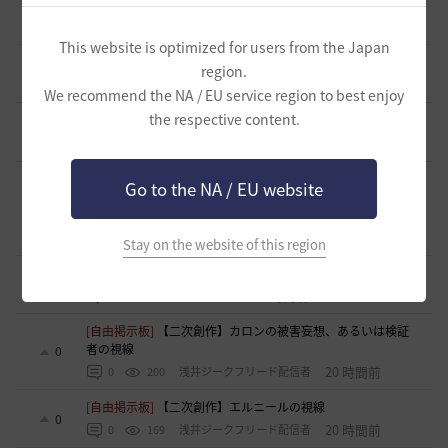
[意見掲示板]
【意見】「制裁」という表記の見直しについて
4
9 時間前
0
50
浅井ジークフリード配信者
This website is optimized for users from the Japan
[意見掲示板]
「制裁」という言葉の選び方について
region.
4
11 時間前
0
50
浅井ジークフリード配信者
We recommend the NA / EU service region to best enjoy
the respective content.
[意見掲示板]
「制裁」という表現について
5
14 時間前
0
73
浅井ジークフリード配信者
[ギルド募集]
ギルチャ完全無言推奨・ソロ向けギルド「スト
Go to the NA / EU website
レイキャッツ」メンバー募集（ギルドボス有・スキル目当て
1
◎）
15 時間前
0
43
くろいばら
Stay on the website of this region
[ギルド募集]
ギルド アルストロメリア メンバー募集です
0
18 時間前
0
83
フォンバルト
[自由掲示板]
【二次創作】カロンの被害妄想、あるいは検証
者の視線
0
20 時間前
0
200
浅井ジークフリード配信者
[自由掲示板]
【二次創作】エルニールの視線
0
20 時間前
0
169
浅井ジークフリード配信者