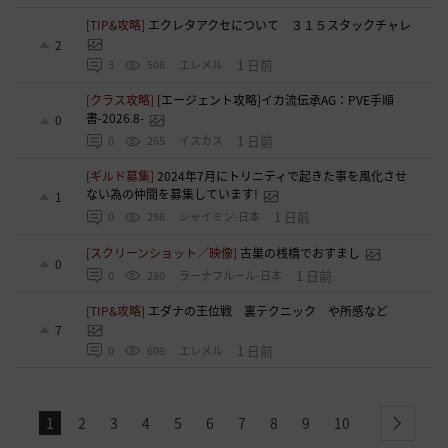
[TIP&攻略]
エクレタアクセについて ３１５スタックチャレ
2
1 日前
3
508
エレメル
[クラス攻略]
[エージェント攻略]イカ流伝承AG：PVE手順
書-2026.8-
0
1 日前
0
265
イスカス
[ギルド募集]
2024年7月にトリニティで起きた事を風化させ
ない為の仲間を募集しています!
1
1 日前
0
298
シャイミン-日本
[スクリーンショット／映像]
古巣の桟橋でおすまし
0
1 日前
0
280
ラーナフルール-日本
[TIP&攻略]
エダナの王位戦 裏テクニック や所感など
7
1 日前
0
609
エレメル
1
2
3
4
5
6
7
8
9
10
next