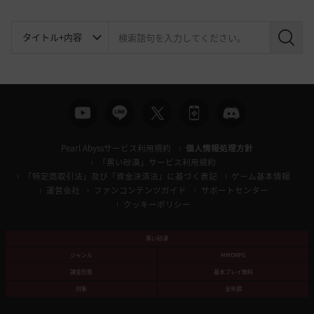
検
索
Pearl Abyssサービス利用規約
個人情報処理方針
「黒い砂漠」サービス利用規約
「特定商取引法」及び「資金決済法」に基づく表記
ゲーム基本情報
運営会社
ファンコンテンツガイド
サポートセンター
クッキーポリシー
黒い砂漠
ジャンル
MMORPG
課金形態
基本プレイ無料
対象
全年齢