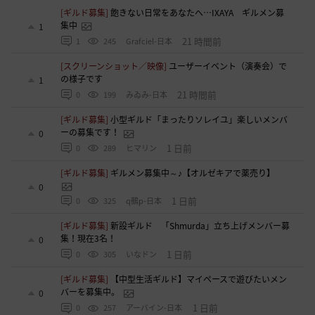
[ギルド募集]
飽きない日常をあなたへ…IXAYA ギルメン募
集中
1
21 時間前
1
245
Grafciel-日本
[スクリーンショット／映像]
ユーザーイベント（演奏会）で
の様子です
1
21 時間前
0
199
みゐみ-日本
[ギルド募集]
小型ギルド「まったりソレイユ」楽しいメンバ
ーの募集です！
0
1 日前
0
289
ヒマリン
[ギルド募集]
ギルメン募集中～♪【オルゼキアで薬売り】
0
1 日前
0
325
q鵺p-日本
[ギルド募集]
新設ギルド 「Shmurda」立ち上げメンバー募
集！現在3名！
0
1 日前
0
305
いなドン
[ギルド募集]
【中型生活ギルド】マイペースで遊びたいメン
バーを募集中。
0
1 日前
0
257
アーバイン-日本