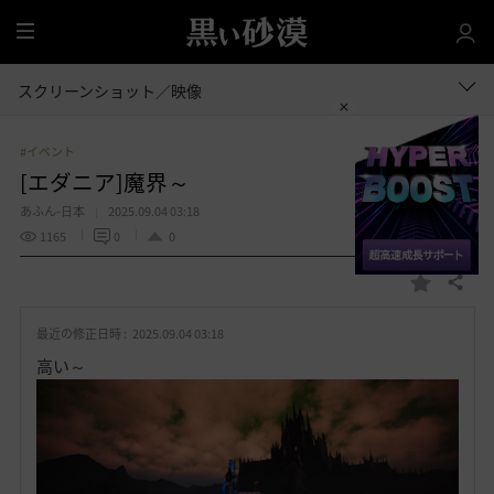
全
体
スクリーンショット／映像
#イベント
[エダニア]魔界～
あふん-日本
2025.09.04 03:18
1165
0
0
共有する
お
気
最近の修正日時 :
2025.09.04 03:18
に
入
高い～
り