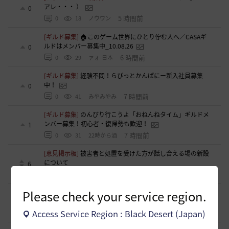
アレ・・・ ）
0
5 時間前
0
18
ノウワン
[ギルド募集]
🏠このゲーム世界にひとり佇む人へ／CASAギ
ルドはメンバー募集中_10.08.26
0
6 時間前
0
29
ァォ-日本
[ギルド募集]
経験不問！らびっとかんぱにー新入社員募集
中！
0
7 時間前
0
41
みやみやみ
[ギルド募集]
のんびり行こうよ「おねんねタイム」ギルドメ
ンバー募集！初心者・復帰勢も歓迎！
1
7 時間前
0
31
22時から酒
[意見掲示板]
被害者と処置を受けた方が話し合える場の新設
について
6
8 時間前
0
56
浅井ジークフリード配信者
Please check your service region.
[意見掲示板]
【制裁・内規変更】制裁解除後の一定期間以内
における再度の迷惑行為についての制裁基準変更について
0
Access Service Region : Black Desert (Japan)
8 時間前
0
55
すかいてんぷる店長-日本