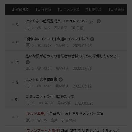
登録日順
検索順
コメント順
推奨順
話題順
止まらない超高速成長、HYPERBOOST
0
10 日前
0
1.1K
黒い砂漠
[開催中のイベント] 今週のイベントは？
8
2023.02.28
0
53.2K
黒い砂漠
黒い砂漠が初めての冒険者の皆様のために準備したA to Z！
19
2022.12.21
2
43.3K
黒い砂漠
エント研究室動画集
8
2021.05.12
1
32.4K
黒い砂漠
コミュニティの利用にあたって
51
2020.03.25
18
47.8K
黒い砂漠
[ギルド募集]
【TrueWinter】ギルドメンバー募集
1
3 時間前
0
25
倉葉
[ファンアート & 創作]
Chat GPT で AI きせかえ （ ちょっと