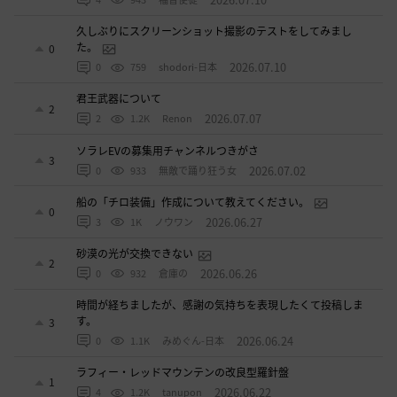
久しぶりにスクリーンショット撮影のテストをしてみまし
た。
0
2026.07.10
0
759
shodori-日本
君王武器について
2
2026.07.07
2
1.2K
Renon
ソラレEVの募集用チャンネルつきがさ
3
2026.07.02
0
933
無敵で踊り狂う女
船の「チロ装備」作成について教えてください。
0
2026.06.27
3
1K
ノウワン
砂漠の光が交換できない
2
2026.06.26
0
932
倉庫の
時間が経ちましたが、感謝の気持ちを表現したくて投稿しま
す。
3
2026.06.24
0
1.1K
みめぐん-日本
ラフィー・レッドマウンテンの改良型羅針盤
1
2026.06.22
4
1.2K
tanupon