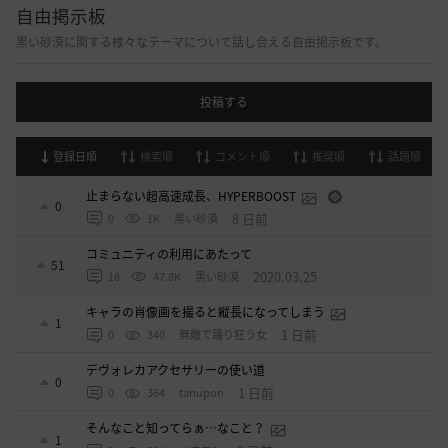
自由掲示板
黒い砂漠に関する様々なテーマについて話し合える自由掲示板です。
投稿する
登録日順
検索順
コメント順
推奨順
話題順
止まらない超高速成長、HYPERBOOST
0
8 日前
0
1K
黒い砂漠
コミュニティの利用にあたって
51
2020.03.25
18
47.8K
黒い砂漠
キャラの肖像画を撮ると縦長になってしまう
1
1 日前
0
340
無敵で踊り狂う女
デヴォレカアクセサリーの使い道
0
1 日前
0
364
tanupon
そんなこと知ってらぁ…なこと？
1