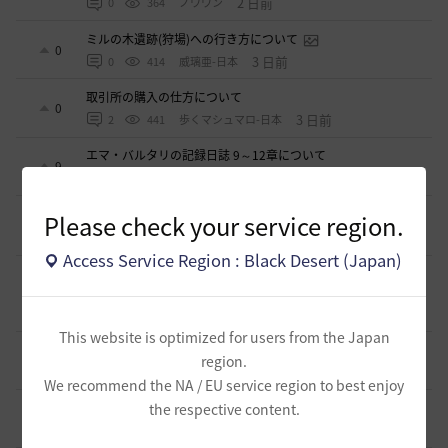
2 日前
0
364
ノウワン
ミルの木遺跡(狩場)への行き方について
0
3 日前
0
414
威璃亜-日本
取引所の購入の仕方について
0
3 日前
2
441
歩くマシュマロ-日本
エマ・バルタリの記録日誌 9～12章について
9
7 日前
2
826
飛鳥雨音
止まらない超高速成長、HYPERBOOST
Please check your service region.
0
8 日前
0
1K
黒い砂漠
Access Service Region : Black Desert (Japan)
【ギルド名声】2026ハイデル宴会スクショ【どうなる？】
（2026年ギルド名声アプデリンク追記）
4
2026.07.27
0
878
セルベリア
This website is optimized for users from the Japan
「怪しい袋」
region.
1
2026.07.24
0
1K
ノウワン
We recommend the NA / EU service region to best enjoy
波に乗って流れ着いた宝の地図の場所
the respective content.
2
2026.07.24
2
926
倉庫の