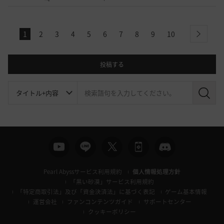
1
2
3
4
5
6
7
8
9
10
next
投稿する
検
索
Pearl Abyssサービス利用規約
個人情報処理方針
「黒い砂漠」サービス利用規約
「特定商取引法」及び「資金決済法」に基づく表記
ゲーム基本情報
運営会社
ファンコンテンツガイド
サポートセンター
クッキーポリシー