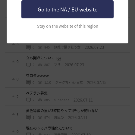
週間イベントについて
Go to the NA / EU website
1
2026.07.24
1
796
マサ
ベテラン＆ルーキー クーポン配布
Stay on the website of this region
0
2026.07.24
0
770
飛鳥雨音
ドーサやソーサレスの無敵踊りについて
3
2026.07.23
0
845
無敵で踊り狂う女
立ち聞きについて
0
2026.07.23
2
887
マサ
ワロタwwww
0
2026.07.15
0
1.1K
ジークちゃん-日本
ベテラン募集
2
2026.07.11
2
885
sunanana
黄色等級の魚が3時間やって1匹しか釣れない
1
2026.07.11
1
974
倉庫の
現在のトゥバラ強化について
0
2026.07.10
4
943
福音使徒