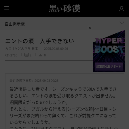
全
体
自由掲示板
エントの涙 入手できない
カラオケどんきち-日本
2025.09.03 00:26
2710
2
0
共有する
お
気
最近の修正日時 :
2025.09.03 00:26
に
入
最近復帰した者です。シーズンキャラで60Lvで入手でき
り
るらしい、エントの涙を受け取るクエストが出ません。
期間限定だったのでしょうか。
それとも、プガルから行える[シーズン依頼]○○日目～シ
リーズがまだ終わって無くて、これが前提クエになって
いるからでしょうか。
ちなみに、28日目のクエスト、皇室納品管理人に話しか