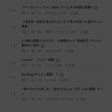
「サンセットノヴァ」自由にゲームする仲間を募集‼️
2
1 日前
4
341
GDまっきぃ-日本
〈浅井軍〉配信を見ながらまったり黒い砂漠 少人数ギルメン
募集！
1
1 日前
0
306
浅井ジークフリード-日本
※少数の募集となります 小規模ギルド【待機中】ギルメン
募集のご案内
1
2 日前
0
352
saltNaCl-日本
LevelUP メンバー募集
1
2 日前
0
351
ドゥジュ-日本
Ermitageギルメン募集！！
1
2 日前
0
376
swordEX
~各PTｺﾝﾃﾝﾂも楽しむ~【あせろらじゅーす】ｷﾞﾙﾒﾝ募集(ﾟ∀ﾟ)
ノ
1
2 日前
0
374
アセロラオニオン-日本