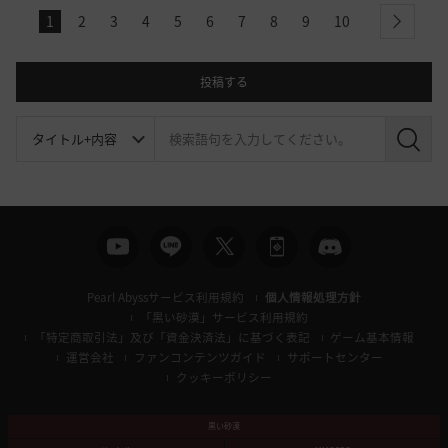
1
2
3
4
5
6
7
8
9
10
next
投稿する
検
索
Pearl Abyssサービス利用規約
個人情報処理方針
「黒い砂漠」サービス利用規約
「特定商取引法」及び「資金決済法」に基づく表記
ゲーム基本情報
運営会社
ファンコンテンツガイド
サポートセンター
クッキーポリシー
黒い砂漠