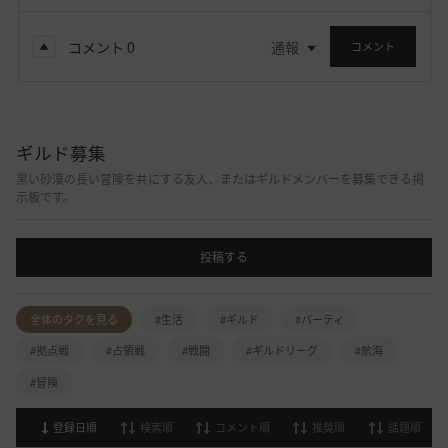
コメント
0
通報
コメント
ギルド募集
黒い砂漠の長い冒険を共にする友人、またはギルドメンバーを募集できる掲
示板です。
投稿する
全体のタグを見る
#生活
#ギルド
#パーティ
#拠点戦
#占領戦
#戦闘
#ギルドリーグ
#航海
#冒険
登録日順
検索順
コメント順
推奨順
話題順