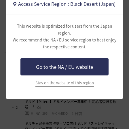
新設ギルド 「Shmurda」立ち上げメンバー募集！
Access Service Region : Black Desert (Japan)
0
11 時間前
0
83
いなドン
【サンセットノヴァ】敷居が低い生活系(航海)ギルド お気
楽に冒険メンバー募集中♫
0
This website is optimized for users from the Japan
19 時間前
0
95
Iroly-日本
region.
We recommend the NA / EU service region to best enjoy
スキル共有・基本無言ギルド【無為無想】メンバー募集
0
the respective content.
1 日前
0
180
とりぐな
【TrueWinter】ギルドメンバー募集
2
1 日前
0
237
倉葉
Go to the NA / EU website
好きなキャラで好きなことを！無言OK挨拶自由！基本ソロ
だけどたまにおしゃべりを楽しんだり(*'ω'*)【魔弾の射手】
Stay on the website of this region
2
で一緒に遊びませんか？
1 日前
0
245
oすずo
ギルド【Patera】ギルドメンバー募集中！ 初心者復帰者歓
迎！！
2
1 日前
0
295
かぐらBDO
ギルチャ完全無言推奨・ソロ向けギルド「ストレイキャッ
ツ」メンバー募集（ギルドボス有・初心者復帰者多数所属・