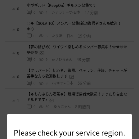
小型ギルド【KeepOn】ギルメン募集です
0
17 分前
0
4
シアラナーザ-日本
◇🔶【SOLATIO】メンバー募集!新規復帰者さんも歓迎！
🔶◇
0
19 分前
0
3
たりほー-日本
【夢の結びめ】ワイワイ楽しめるメンバー募集中！🩷🧡💛💚
💙🩵💜
0
48 分前
0
9
花ノひろみん
【クラバート】初心者、復帰、ベテラン、移籍、チャットが
苦手な方も歓迎致します
0
56 分前
0
8
xマキナx-日本
【🍀もんぶらん喫茶🍀】新規復帰者大歓迎！まったり自由な
ギルドです♪
1
8 時間前
0
50
ゆぅにゃん
【新設1段拠点戦ギルド】「えにぐま」ギルドメンバー募集
中！
1
Please check your service region.
8 時間前
0
55
えにぐま