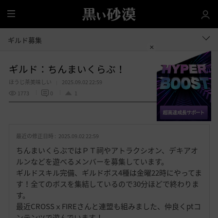
全
体
ギルド募集
ギルド：ちんまいくらぶ！
ほうじ茶美味しい
2025.09.02 22:59
1773
0
1
共有する
お
気
最近の修正日時 :
2025.09.02 22:59
に
入
ちんまいくらぶではＰＴ祠やアトラクシオン、デキアオ
り
ルンなどを遊べるメンバーを募集しています。
ギルドスキル完備、ギルドボス4種は金曜22時にやってま
す！全てのボスを集結しているので30分ほどで終わりま
す。
最近CROSSⅹFIREさんと連盟も組みました、仲良くptコ
ンテンツで遊んでいます！