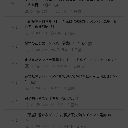
1
スキル目当て◎）
1 日前
0
257
くろいばら
【新設少人数ギルド】「たんぽぽの綿毛」メンバー募集！初
心者・復帰勢歓迎！
1
1 日前
0
281
鼠の巣
桜色の四つ葉 メンバー募集(=^・^=)ノ
1
1 日前
0
253
VAZ光-日本
まだまだメンバー募集中です！ ギルド アルストロメリア
2
1 日前
0
309
フォンバルト
あなたのプレースタイルで遊んでﾆｬﾝｺ💛にゃんこ倶楽部(=^・
^=)
1
1 日前
0
276
ぱるる
完全初心者です！ギルド探してます！
1
1 日前
2
321
けーとら
【華嵐】静かなギルチャ/挨拶不要/時々イベント無言OK
1
1 日前
0
293
リーシアR-日本