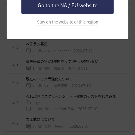
Go to the NA / EU website
立ち聞きについて
0
2026.07.23
2
862
マサ
Stay on the website of this region
ワロタwwww
0
2026.07.15
0
1.1K
ジークちゃん-日本
ベテラン募集
2
2026.07.11
2
874
sunanana
黄色等級の魚が3時間やって1匹しか釣れない
1
2026.07.11
1
960
倉庫の
現在のトゥバラ強化について
0
2026.07.10
4
931
福音使徒
久しぶりにスクリーンショット撮影のテストをしてみまし
た。
0
2026.07.10
0
757
shodori-日本
君王武器について
2
2026.07.07
2
1.2K
Renon