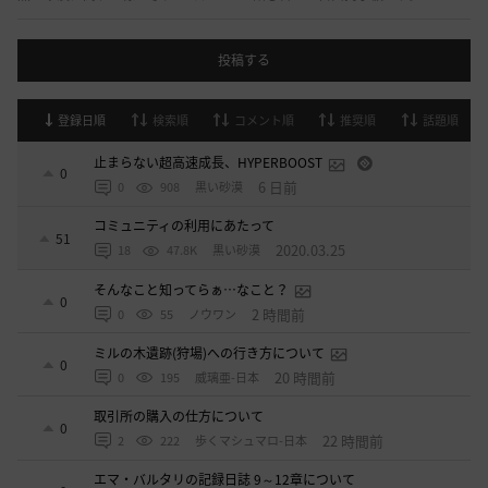
投稿する
登録日順
検索順
コメント順
推奨順
話題順
止まらない超高速成長、HYPERBOOST
0
6 日前
0
908
黒い砂漠
コミュニティの利用にあたって
51
2020.03.25
18
47.8K
黒い砂漠
そんなこと知ってらぁ…なこと？
0
2 時間前
0
55
ノウワン
ミルの木遺跡(狩場)への行き方について
0
20 時間前
0
195
威璃亜-日本
取引所の購入の仕方について
0
22 時間前
2
222
歩くマシュマロ-日本
エマ・バルタリの記録日誌 9～12章について