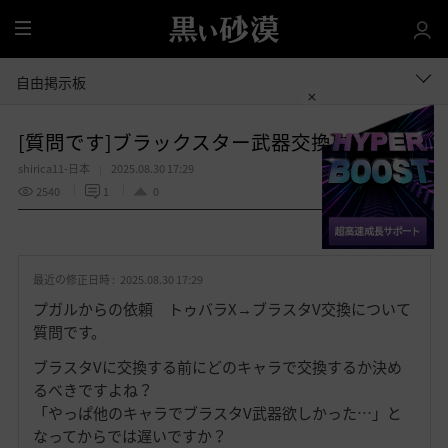
全
体
自由掲示板
[質問です]ブラックスター武器交換について
shirica11-日本
2025.08.30 17:29
2540
1
0
共有する
お
気
最近の修正日時 :
2025.08.30 17:29
に
入
プガルからの依頼 トゥバラX→ブラスタV交換について
り
質問です。
ブラスタVに交換する前にどのキャラで交換するか決め
るべきですよね？
「やっぱ他のキャラでブラスタV武器欲しかった…」と
なってからでは遅いですか？