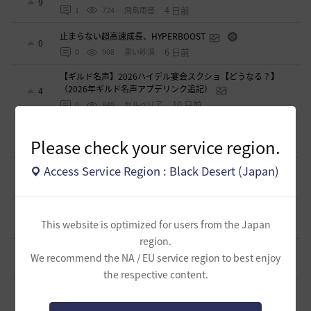
9
4 日前
1
724
飛鳥雨音
止まらない超高速成長、HYPERBOOST
0
6 日前
0
908
黒い砂漠
【ギルド名声】2026ハイデル宴会スクショ【どうなる？】
（2026年ギルド名声アプデリンク追記）
4
10 日前
0
849
セルベリア
「怪しい袋」
1
Please check your service region.
2026.07.24
0
968
ノウワン
Access Service Region : Black Desert (Japan)
波に乗って流れ着いた宝の地図の場所
2
2026.07.24
2
886
倉庫の
週間イベントについて
1
This website is optimized for users from the Japan
2026.07.24
1
768
マサ
region.
ベテラン＆ルーキー クーポン配布
We recommend the NA / EU service region to best enjoy
0
2026.07.24
0
737
飛鳥雨音
the respective content.
ドーサやソーサレスの無敵踊りについて
3
2026.07.23
0
819
無敵で踊り狂う女