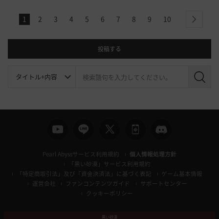
1
2
3
4
5
6
7
8
9
10
next
投稿する
検
索
Pearl Abyssサービス利用規約
個人情報処理方針
「黒い砂漠」サービス利用規約
「特定商取引法」及び「資金決済法」に基づく表記
ゲーム基本情報
運営会社
ファンコンテンツガイド
サポートセンター
クッキーポリシー
黒い砂漠