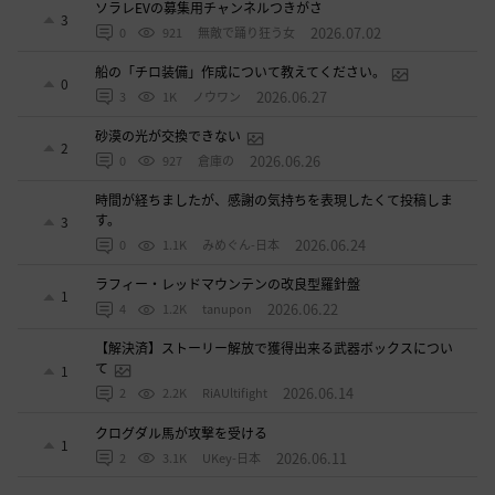
ソラレEVの募集用チャンネルつきがさ
3
2026.07.02
0
921
無敵で踊り狂う女
船の「チロ装備」作成について教えてください。
0
2026.06.27
3
1K
ノウワン
砂漠の光が交換できない
2
2026.06.26
0
927
倉庫の
時間が経ちましたが、感謝の気持ちを表現したくて投稿しま
す。
3
2026.06.24
0
1.1K
みめぐん-日本
ラフィー・レッドマウンテンの改良型羅針盤
1
2026.06.22
4
1.2K
tanupon
【解決済】ストーリー解放で獲得出来る武器ボックスについ
て
1
2026.06.14
2
2.2K
RiAUltifight
クログダル馬が攻撃を受ける
1
2026.06.11
2
3.1K
UKey-日本